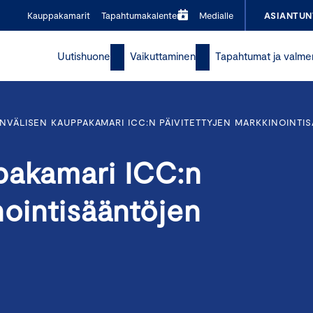
Kauppakamarit
Tapahtumakalenteri
Medialle
ASIANTUN
Uutishuone
Vaikuttaminen
Tapahtumat ja valme
NVÄLISEN KAUPPAKAMARI ICC:N PÄIVITETTYJEN MARKKINOINTI
pakamari ICC:n
nointisääntöjen