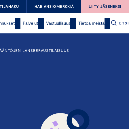
TIJAHAKU
HAE ANSIOMERKKIÄ
LIITY JÄSENEKSI
nnukset
Palvelut
Vastuullisuus
Tietoa meistä
ETSI
SÄÄNTÖJEN LANSEERAUSTILAISUUS