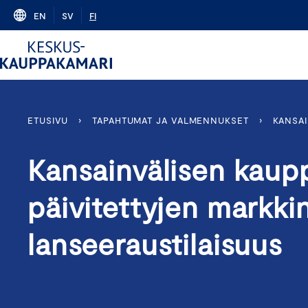
Skip
EN
SV
FI
to
content
ETUSIVU
›
TAPAHTUMAT JA VALMENNUKSET
›
KANSAI
Kansainvälisen kaup
päivitettyjen markki
lanseeraustilaisuus