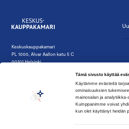
Uu
Keskuskauppakamari
PL 1000, Alvar Aallon katu 5 C
00101 Helsinki
09 4242 6200
Tämä sivusto käyttää eväs
keskuskauppakamari@chamber.fi
Käytämme evästeitä tarjoa
ominaisuuksien tukemisee
Seuraa meitä:
mainosalan ja analytiikka-
Kumppanimme voivat yhdistää 
kun olet käyttänyt heidän 