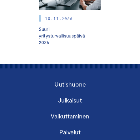
Ryhmänä osallistuminen kannattaa, sillä tarjoamme
10.11.2026
alennuksen jo kahdesta saman yrityksen
Suuri
osallistujasta.
yritysturvallisuuspäivä
Olethan yhteydessä avainasiakaspäällikkö Mirva
2026
Montiin, mirva.monti@chamber.fi, p.
044 525
8050
.
Tutustu myös muihin Keskuskauppakamarin
tarjoamiin vastuullisuusvalmennuksiin ja -
Uutishuone
tapahtumiin
tästä
. Voit pyytää tarjousta myös
osallistumisesta useampaan koulutukseemme.
Julkaisut
Vaikuttaminen
Palvelut