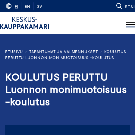
Skip
FI
EN
SV
ETSI
to
content
ETUSIVU
›
TAPAHTUMAT JA VALMENNUKSET
›
KOULUTUS
PERUTTU LUONNON MONIMUOTOISUUS -KOULUTUS
KOULUTUS PERUTTU
Luonnon monimuotoisuus
-koulutus