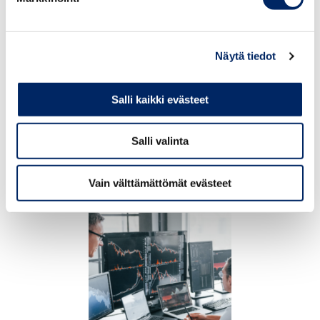
14.45–15.30
Viisi askelta luontopositiiviseen työhön
Veikko Sajaniemi
, Third Rock Finland Oy
Näytä tiedot
15.30–16.00
Yrityscase
24.9.2026
Chamber Executive
Salli kaikki evästeet
16.00–16.15
Loppukeskustelu
Morning 24.9.2026 –
maksuton aamiaistilaisuus
johtajille
16.15 Koulutus päättyy
Salli valinta
Pidätämme oikeuden muutoksiin.
Vain välttämättömät evästeet
TAPAHTUMAT
Suosittelemme osallistumista paikan päällä, mutta myös
etäosallistuminen on mahdollista.
Tulisiko yrityksestäsi useampi osallistuja
valmennukseen?