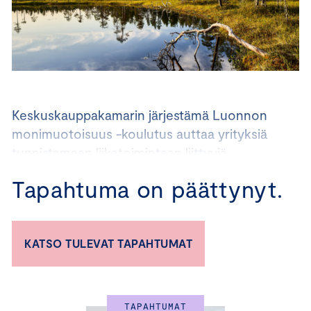
Keskuskauppakamarin järjestämä Luonnon
monimuotoisuus -koulutus auttaa yrityksiä
tunnistamaan liiketoimintaan liittyviä
luontovaikutuksia sekä ottamaan ensimmäiset
Tapahtuma on päättynyt.
askeleet luonnon monimuotoisuuden
turvaamisessa.
KATSO TULEVAT TAPAHTUMAT
Koulutuksen tavoitteena on:
– lisätä yritysten luonto-osaamista
– auttaa yrityksiä ymmärtämään sääntelypaine ja -keinot
– auttaa yrityksiä ymmärtämään biodiversiteetin ja
TAPAHTUMAT