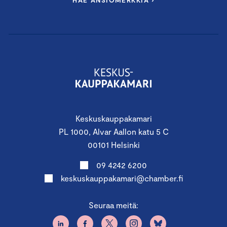
HAE ANSIOMERKKIÄ ›
saavut tapahtumaan. Autathan meitä tekemään
hiilijalanjäljestä mahdollisimman pienen käyttämällä
mahdollisuuksien mukaan julkisia liikennevälineitä.
Tilaisuuksiemme tarjoilussa suosimme kala-kasvisruokaa.
Keskuskauppakamari
PL 1000, Alvar Aallon katu 5 C
00101 Helsinki
09 4242 6200
keskuskauppakamari@chamber.fi
Seuraa meitä: