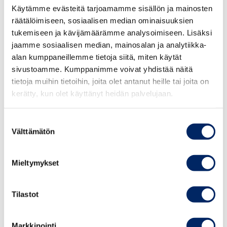
Käytämme evästeitä tarjoamamme sisällön ja mainosten
räätälöimiseen, sosiaalisen median ominaisuuksien
12.15–13.00
Tervetuloa ja esittäytyminen
tukemiseen ja kävijämäärämme analysoimiseen. Lisäksi
Luonnon monimuotoisuustyön ajankohtaiskatsaus,
jaamme sosiaalisen median, mainosalan ja analytiikka-
sääntelypaine ja raportointivaatimukset
alan kumppaneillemme tietoja siitä, miten käytät
Jussi Hakanen
, vastuullisuuspäällikkö,
sivustoamme. Kumppanimme voivat yhdistää näitä
25.8.2026
Keskuskauppakamari
tietoja muihin tietoihin, joita olet antanut heille tai joita on
Johdon
kerätty, kun olet käyttänyt heidän palvelujaan.
vastuullisuusvalmennus
13.00–13.45
Olennaisten luontovaikutusten
syksy 2026
tunnistaminen käytännössä
Suostumuksen
Leo Stranius
, toimitusjohtaja, Third Rock Finland Oy
Välttämätön
valinta
13.45–14.15
Miten yritykset tekevät luontotyötä jo nyt
TAPAHTUMAT
Mieltymykset
Netta Honkanen
, Programme Manager, SDG & SME, UN
Global Compact Suomi
Tilastot
14.15–14.45 Kahvitauko
Markkinointi