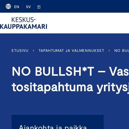
Skip
EN
SV
FI
to
content
ETUSIVU
›
TAPAHTUMAT JA VALMENNUKSET
›
NO BUL
NO BULLSH*T – Vast
tositapahtuma yritys
Ajankohta ja paikka