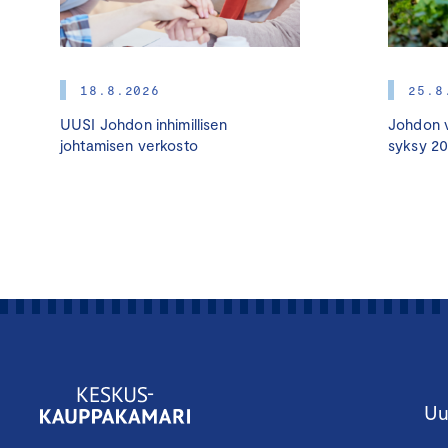
18.8.2026
25.8
UUSI Johdon inhimillisen
Johdon v
johtamisen verkosto
syksy 2
Uu