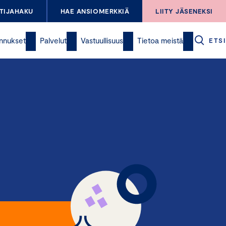
TIJAHAKU
HAE ANSIOMERKKIÄ
LIITY JÄSENEKSI
nnukset
Palvelut
Vastuullisuus
Tietoa meistä
ETSI