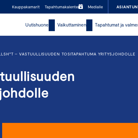
Kauppakamarit
Tapahtumakalenteri
Medialle
ASIANTUN
Uutishuone
Vaikuttaminen
Tapahtumat ja valme
LSH*T – VASTUULLISUUDEN TOSITAPAHTUMA YRITYSJOHDOLLE
uullisuuden
johdolle