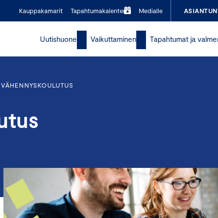
Kauppakamarit
Tapahtumakalenteri
Medialle
ASIANTUN
Uutishuone
Vaikuttaminen
Tapahtumat ja valme
ÖVÄHENNYSKOULUTUS
utus