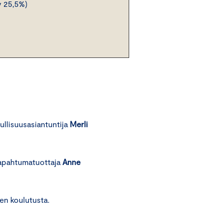
v 25,5%)
ullisuusasiantuntija
Merli
 tapahtumatuottaja
Anne
nen koulutusta.