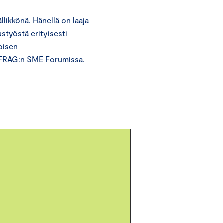
likkönä. Hänellä on laaja
styöstä erityisesti
toisen
EFRAG:n SME Forumissa.