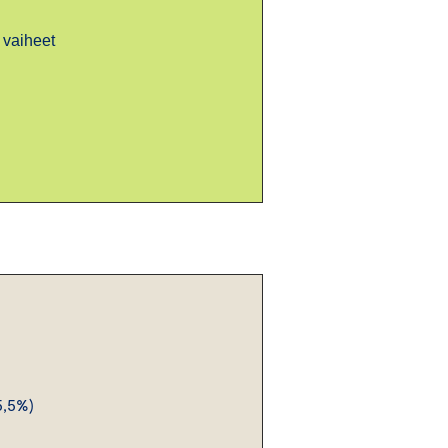
 vaiheet
5,5%)