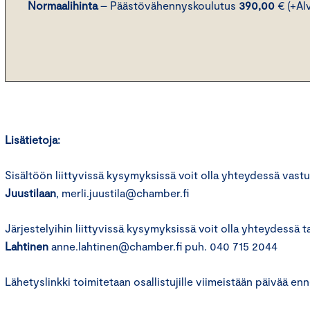
Normaalihinta
– Päästövähennyskoulutus
390,00
€
(+Al
Lisätietoja:
Sisältöön liittyvissä kysymyksissä voit olla yhteydessä vastu
Juustilaan
, merli.juustila@chamber.fi
Järjestelyihin liittyvissä kysymyksissä voit olla yhteydessä
Lahtinen
anne.lahtinen@chamber.fi puh. 040 715 2044
Lähetyslinkki toimitetaan osallistujille viimeistään päivää en