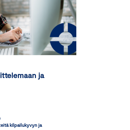
ittelemaan ja
ä
itä kilpailukyvyn ja