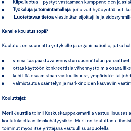
Kilpailuetua
– pystyt vastaamaan kumppaneiden ja asiak
Työkaluja ja toimintamalleja
, joita voit hyödyntää heti k
Luotettavaa tietoa
viestintään sijoittajille ja sidosryhmill
Kenelle koulutus sopii?
Koulutus on suunnattu yrityksille ja organisaatioille, jotka ha
ymmärtää päästövähennysten suunnittelun periaatteet 
ottaa käyttöön konkreettisia vähennystoimia osana liike
kehittää osaamistaan vastuullisuus-, ympäristö- tai joh
valmistautua sääntelyn ja markkinoiden kasvaviin vaatim
Kouluttajat:
Merli Juustila
toimii Keskuskauppakamarilla vastuullisuusasia
koulutukseltaan ilmakehäfyysikko. Merli on kouluttanut ihmisiä
toiminut myös itse yrittäjänä vastuullisuuspuolella.