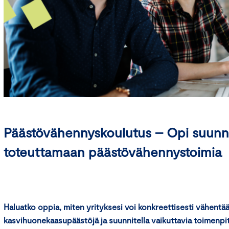
Päästövähennyskoulutus – Opi suunn
toteuttamaan päästövähennystoimia
Haluatko oppia, miten yrityksesi voi konkreettisesti vähentä
kasvihuonekaasupäästöjä ja suunnitella vaikuttavia toimenpite