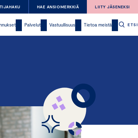
TIJAHAKU
HAE ANSIOMERKKIÄ
LIITY JÄSENEKSI
nnukset
Palvelut
Vastuullisuus
Tietoa meistä
ETSI