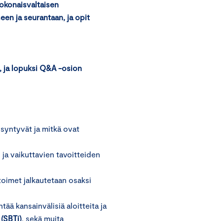
okonaisvaltaisen
n ja seurantaan, ja opit
, ja lopuksi Q&A -osion
syntyvät ja mitkä ovat
 ja vaikuttavien tavoitteiden
toimet jalkautetaan osaksi
ää kansainvälisiä aloitteita ja
 (SBTi)
, sekä muita