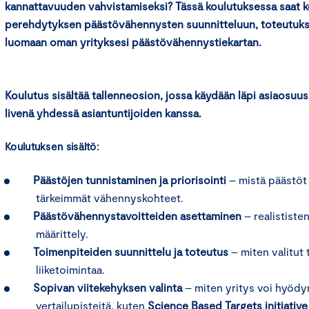
kannattavuuden vahvistamiseksi? Tässä koulutuksessa saat k
perehdytyksen päästövähennysten suunnitteluun, toteutuksee
luomaan oman yrityksesi päästövähennystiekartan.
Koulutus sisältää tallenneosion, jossa käydään läpi asiaosuus
livenä yhdessä asiantuntijoiden kanssa.
Koulutuksen sisältö:
Päästöjen tunnistaminen ja priorisointi
– mistä päästöt 
tärkeimmät vähennyskohteet.
Päästövähennystavoitteiden asettaminen
– realististen
määrittely.
Toimenpiteiden suunnittelu ja toteutus
– miten valitut 
liiketoimintaa.
Sopivan viitekehyksen valinta
– miten yritys voi hyödynt
vertailupisteitä, kuten
Science Based Targets initiative