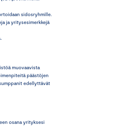
ortoidaan sidosryhmille.
ja ja yritysesimerkkejä
.
ristöä muovaavista
toimenpiteitä päästöjen
a kumppanit edellyttävät
een osana yrityksesi