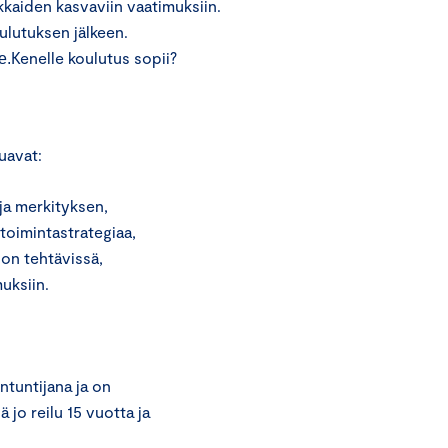
kaiden kasvaviin vaatimuksiin.
oulutuksen jälkeen.
Kenelle koulutus sopii?
e.
luavat:
ja merkityksen,
toimintastrategiaa,
don tehtävissä,
uksiin.
ntuntijana ja on
 jo reilu 15 vuotta ja