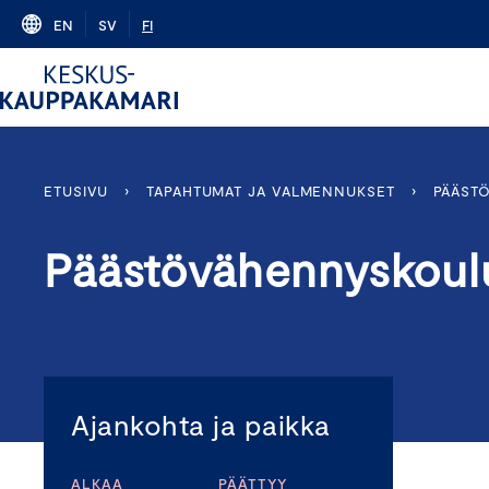
Skip
EN
SV
FI
to
content
ETUSIVU
›
TAPAHTUMAT JA VALMENNUKSET
›
PÄÄST
Päästövähennyskoul
Ajankohta ja paikka
ALKAA
PÄÄTTYY