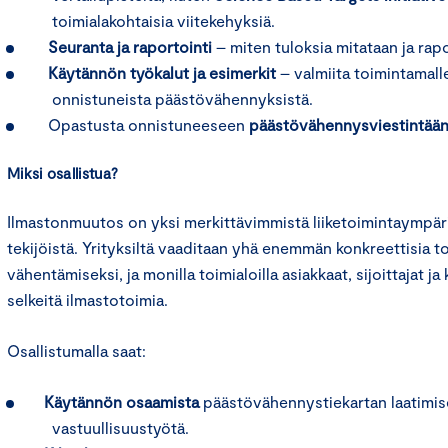
toimialakohtaisia viitekehyksiä.
Seuranta ja raportointi
– miten tuloksia mitataan ja rap
Käytännön työkalut ja esimerkit
– valmiita toimintamalle
onnistuneista päästövähennyksistä.
Opastusta onnistuneeseen
päästövähennysviestintään
Miksi osallistua?
Ilmastonmuutos on yksi merkittävimmistä liiketoimintaympä
tekijöistä. Yrityksiltä vaaditaan yhä enemmän konkreettisia 
vähentämiseksi, ja monilla toimialoilla asiakkaat, sijoittajat j
selkeitä ilmastotoimia.
Osallistumalla saat:
Käytännön osaamista
päästövähennystiekartan laatimis
vastuullisuustyötä.