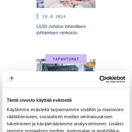
Koulutuksen sisältö:
18.8.2026
Päästöjen tunnistaminen ja priorisointi
– mistä
päästöt syntyvät ja mitkä ovat tärkeimmät
UUSI Johdon inhimillisen
johtamisen verkosto
vähennyskohteet.
Päästövähennystavoitteiden asettaminen
–
realististen ja vaikuttavien tavoitteiden määrittely.
Toimenpiteiden suunnittelu ja toteutus
– miten
TAPAHTUMAT
valitut toimet jalkautetaan osaksi liiketoimintaa.
Sopivan viitekehyksen valinta
– miten yritys voi
hyödyntää kansainvälisiä aloitteita ja
vertailupisteitä, kuten
Science Based Targets
initiative (SBTi)
, sekä muita toimialakohtaisia
Tämä sivusto käyttää evästeitä
viitekehyksiä.
Käytämme evästeitä tarjoamamme sisällön ja mainosten
Seuranta ja raportointi
– miten tuloksia mitataan ja
räätälöimiseen, sosiaalisen median ominaisuuksien
raportoidaan sidosryhmille.
tukemiseen ja kävijämäärämme analysoimiseen. Lisäksi
Käytännön työkalut ja esimerkit
– valmiita
25.8.2026
jaamme sosiaalisen median, mainosalan ja analytiikka-