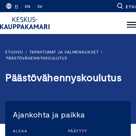
Skip
FI
EN
SV
ETSI
to
content
ETUSIVU
›
TAPAHTUMAT JA VALMENNUKSET
›
PÄÄSTÖVÄHENNYSKOULUTUS
Päästövähennyskoulutus
Ajankohta ja paikka
ALKAA
PÄÄTTYY