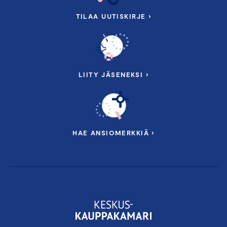
TILAA UUTISKIRJE ›
Ilmoittaudu nyt ja ota suunta kohti
ilmastovastuullisuutta!
*****************************************************
LIITY JÄSENEKSI ›
Ohjelmarunko
HAE ANSIOMERKKIÄ ›
Koulutuksen kesto 2,5 h
Klo 08:30-11:00
Tervetuloa, keskuskauppakamarin
puheenvuoro
Päästövähennystavoitteiden asettaminen ja
tiekartan vaiheet