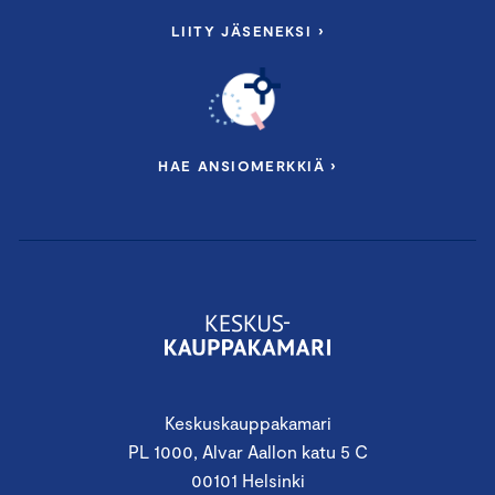
Etänä, Microsoft Teams
LIITY JÄSENEKSI ›
Olennaisuusarvion tulosten purku ja
suositukset vastuullisuustyöhön
Miten lähteä liikkeelle vastuullisuustyössä?
Vastuullisuusraportointiin liittyvät
HAE ANSIOMERKKIÄ ›
vaatimukset
Työkaluja vastuullisuustyön tueksi
Puhujina mm:
Vastuullisuusasiantuntija
Merli Juustila
,
Keskuskauppakamari
Perttu Kouvalainen
ja
Samuli Kuittinen
,
Impact Agency Fabrik
Keskuskauppakamari
PL 1000, Alvar Aallon katu 5 C
00101 Helsinki