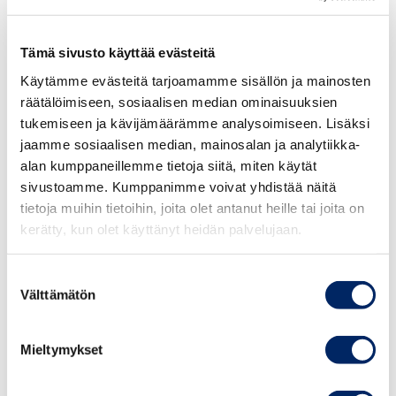
aloittamiseen vahvistaaksesi yrityksesi kilpailukykyä.
Saat myös inspiraatiota ja vinkkejä uusiin
Tämä sivusto käyttää evästeitä
TAPAHTUMAT
liiketoimintamahdollisuuksiin, kustannussäästöihin ja
Käytämme evästeitä tarjoamamme sisällön ja mainosten
parempaan riskienhallintaan vastuullisen liiketoiminnan
räätälöimiseen, sosiaalisen median ominaisuuksien
myötä.
tukemiseen ja kävijämäärämme analysoimiseen. Lisäksi
jaamme sosiaalisen median, mainosalan ja analytiikka-
Valmennus sisältää
inspiroivia
alan kumppaneillemme tietoja siitä, miten käytät
asiantuntijapuheenvuoroja, käytännön toimintamalleja,
sivustoamme. Kumppanimme voivat yhdistää näitä
case esimerkkejä ja verkostoitumista muiden
tietoja muihin tietoihin, joita olet antanut heille tai joita on
osallistujayritysten kanssa. Lisäksi osallistujat tekevät
kerätty, kun olet käyttänyt heidän palvelujaan.
omalle yritykselle vastuullisuuden olennaisuusarvion
25.8.2026
osana valmennusta. Olennaisuusarvion tekemällä saat
Suostumuksen
Johdon
Välttämätön
oivan startin oman yrityksen vastuullisuuden
valinta
vastuullisuusvalmennus
painopisteisiin ja konkreettisia toimintasuosituksia
syksy 2026
jatkoon.
Mieltymykset
Valmennus koostuu
kahdesta jaksosta, joiden välissä