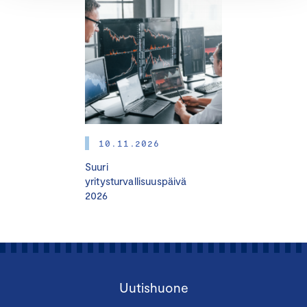
OHJELMA
JAKSO I: Yritysvastuu – Mitä, miksi miten?
10.11.2025 klo 12.00–16.00
10.11.2026
Sokos Hotel Seurahuone, Keskuskatu 21,
Suuri
48100 Kotka
yritysturvallisuuspäivä
2026
Johdanto vastuullisuuteen
Vastuullisuuden liiketoimintahyödyt
Strateginen yritysvastuu
Katsaus vastuullisuussääntelyyn
Tutustuminen vastuullisuuden
Uutishuone
vaikutustenarviointiin ja ohjeet