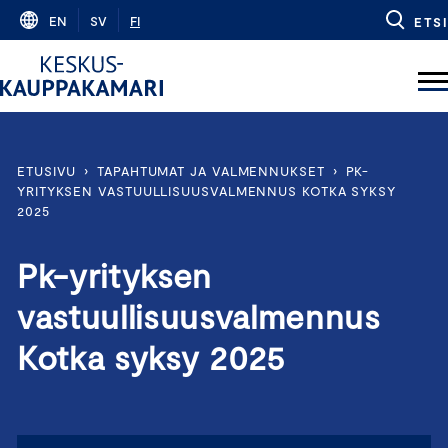
Skip
EN
SV
FI
ETSI
to
content
ETUSIVU
›
TAPAHTUMAT JA VALMENNUKSET
›
PK-
YRITYKSEN VASTUULLISUUSVALMENNUS KOTKA SYKSY
2025
Pk-yrityksen
vastuullisuusvalmennus
Kotka syksy 2025