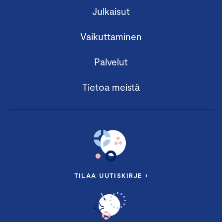
olennaisuusarvioon
Julkaisut
Yrityscase
Vaikuttaminen
Puhujina mm:
Palvelut
Vastuullisuusasiantuntija
Merli Juustila
,
Keskuskauppakamari
Tietoa meistä
Perttu Kouvalainen
ja
Samuli Kuittinen
,
Impact Agency Fabrik
Lounas tarjolla ennen valmennusta klo 11.00 alkaen.
TILAA UUTISKIRJE ›
JAKSO II: Kuinka lähteä liikkeelle
vastuullisuustyössä?
12.12.2025 klo 09.00–11.00