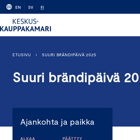
Skip
EN
SV
FI
to
content
ETUSIVU
›
SUURI BRÄNDIPÄIVÄ 2025
Suuri brändipäivä 2
Ajankohta ja paikka
ALKAA
PÄÄTTYY