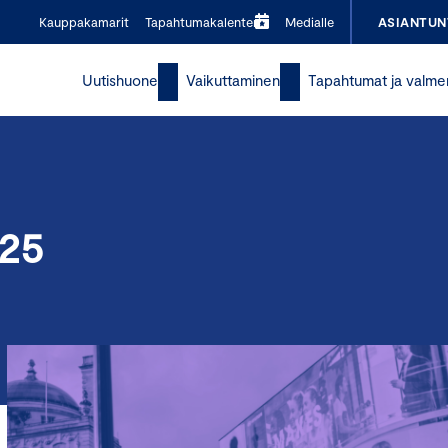
Kauppakamarit
Tapahtumakalenteri
Medialle
ASIANTUN
Uutishuone
Vaikuttaminen
Tapahtumat ja valme
025