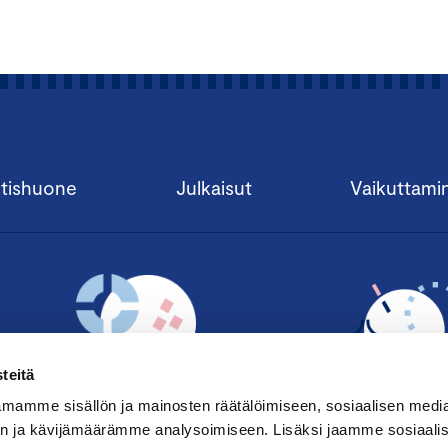
innovatiivisuuteen, viestintään, brändin suojaukseen sekä si
liiketoiminnassa ja miten henkilöstö on sitoutunut brändiin.
Tilaisuus on suunnattu kaikille brändiasioiden parissa toimivil
kiinnostuneille.
Tilaisuus sopii parhaiten hallitusammattilaisill
markkinoinnin ammattilaisille, mainos-, media- ja viestintätoi
brändijohtajille, brändivastaaville, konsulteille, managereille, si
tishuone
Julkaisut
Vaikuttami
lakiasiainjohtajille, juristeille, asiamiehille ja muille IPR-osaajil
OHJELMA
Tilaisuuden moderoi juontaja, tuottaja
Jussi-Pekka Rantanen
11.30 – 12.30 Lounas
teitä
12.30
Tervetuloa
mamme sisällön ja mainosten räätälöimiseen, sosiaalisen medi
n ja kävijämäärämme analysoimiseen. Lisäksi jaamme sosiaali