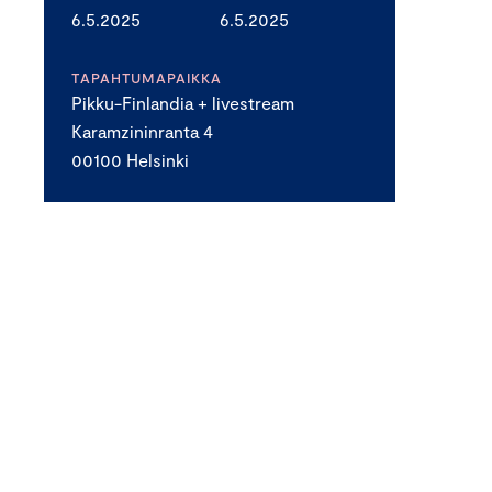
6.5.2025
6.5.2025
TAPAHTUMAPAIKKA
Pikku-Finlandia + livestream
Karamzininranta 4
00100 Helsinki