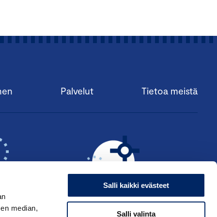
ihen, miten brändi näkyy
le ja aiheesta
e, yritysjohdolle,
mistojen edustajille,
joittajille,
nen
Palvelut
Tietoa meistä
le.
.
Salli kaikki evästeet
an
sen median,
Salli valinta