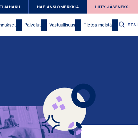
TIJAHAKU
HAE ANSIOMERKKIÄ
LIITY JÄSENEKSI
nnukset
Palvelut
Vastuullisuus
Tietoa meistä
ETSI