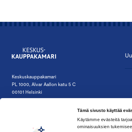
Uu
Keskuskauppakamari
PL 1000, Alvar Aallon katu 5 C
00101 Helsinki
09 4242 6200
Tämä sivusto käyttää eväs
keskuskauppakamari@chamber.fi
Käytämme evästeitä tarjoa
ominaisuuksien tukemisee
Seuraa meitä: