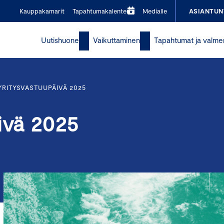
Kauppakamarit
Tapahtumakalenteri
Medialle
ASIANTUN
Uutishuone
Vaikuttaminen
Tapahtumat ja valme
YRITYSVASTUUPÄIVÄ 2025
ivä 2025