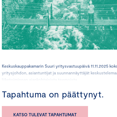
Keskuskauppakamarin Suuri yritysvastuupäivä 11.11.2025 koko
yritysjohdon, asiantuntijat ja suunnannäyttäjät keskustelem
liiketoiminnan ajankohtaisista teemoista.
Tapahtuma on päättynyt.
Yritysvastuun sääntely on liikkeessä – mutta globaalia ympäri
Vaikka raportointivelvoitteet lykkääntyvät, median, asiakkaide
pysyvät tiukasti yritysten vastuullisissa toimissa. Vastuullisu
raporteista.
KATSO TULEVAT TAPAHTUMAT