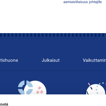
aamiaistilaisuus johtajille
tishuone
Julkaisut
Vaikuttami
OHJELMA 11.11.2025
Tilaisuuden moderoi juontaja, tuottaja
Jussi-Pekka Rantanen
11.30 – 12.30 Lounas
12.30 Tilaisuuden avaus
teitä