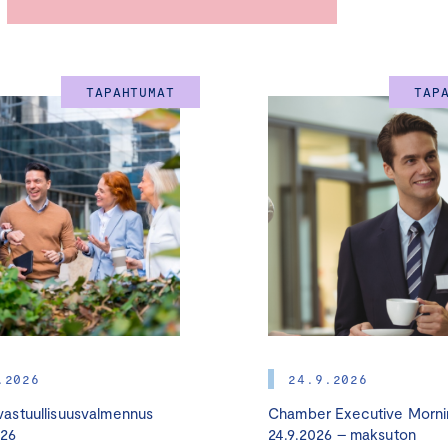
Tänä vuonna pureudumme erityisesti:
– Miten yritykset voivat edetä vastuullisuudessa strategisesti
sääntely antaa hengähdystauon
TAPAHTUMAT
TAP
– Miten rakennetaan yrityksien toimintakulttuuria, joka kestää
– Mitä vastuullisuudessa kannattaa tehdä juuri nyt
Suuri yritysvastuupäivä on suunnattu yritysjohdolle, päättäjil
vastuullisuusjohtajille, vastuullisuusasiantuntijoille sekä yri
vastuullisuusasioista kiinnostuneille.
.2026
24.9.2026
astuullisuusvalmennus
Chamber Executive Morni
026
24.9.2026 – maksuton