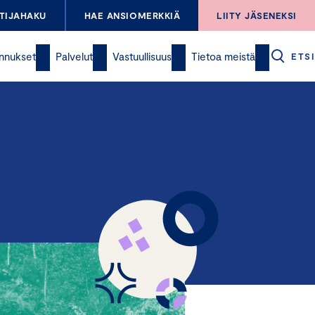
TIJAHAKU
HAE ANSIOMERKKIÄ
LIITY JÄSENEKSI
nnukset
Palvelut
Vastuullisuus
Tietoa meistä
ETSI