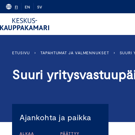
Skip
FI
EN
SV
to
content
ETUSIVU
›
TAPAHTUMAT JA VALMENNUKSET
›
SUURI 
Suuri yritysvastuupä
Ajankohta ja paikka
ALKAA
PÄÄTTYY