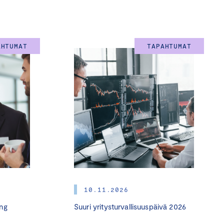
 – silloinkin kun
AHTUMAT
TAPAHTUMAT
 myös kriisit
le,
tysten ja organisaatioiden
10.11.2026
ng
Suuri yritysturvallisuuspäivä 2026