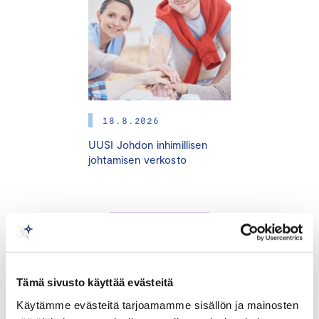
entisestään. Tässä koulutuksessa opit raportoimaan
vastuullisuudesta VSME-standardin mukaisesti.
VSME (Voluntary Sustainability Reporting Standard for
non-listed SMEs) on joulukuussa 2024 julkaistu ja EU:n
suosittelema vapaaehtoinen
18.8.2026
kestävyysraportointistandardi, joka tarjoaa mikro- ja pk-
UUSI Johdon inhimillisen
yrityksille selkeän ja kevennetyn mallin
johtamisen verkosto
vastuullisuustietojen raportointiin. VSME:n avulla pk-
yritykset voivat vastata suuryritysten ja rahoittajien
tietopyyntöihin tehokkaasti yhdellä raportilla, mikä
säästää aikaa ja rahaa.
TAPAHTUMAT
VSME-koulutus tarjoaa käytännönläheisen
perehdytyksen VSME-standardin perus- ja
Tämä sivusto käyttää evästeitä
laajennettuun moduuliin, raportointiprosessiin sekä
Käytämme evästeitä tarjoamamme sisällön ja mainosten
ajankohtaisiin esimerkkeihin. Olitpa vasta aloittelemassa