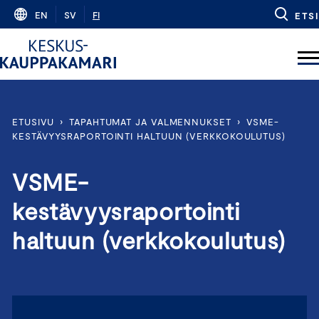
Skip
EN
SV
FI
ETSI
to
content
ETUSIVU
›
TAPAHTUMAT JA VALMENNUKSET
›
VSME-
KESTÄVYYSRAPORTOINTI HALTUUN (VERKKOKOULUTUS)
VSME-
kestävyysraportointi
haltuun (verkkokoulutus)