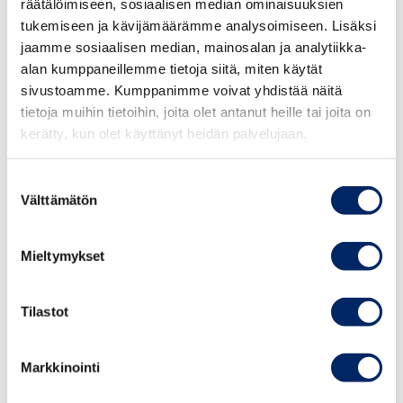
räätälöimiseen, sosiaalisen median ominaisuuksien
kestävyysraportointia tai yhdenmukaistamassa
tukemiseen ja kävijämäärämme analysoimiseen. Lisäksi
raportointia VSME:n kanssa, koulutus auttaa
jaamme sosiaalisen median, mainosalan ja analytiikka-
hyödyntämään VSME:tä parhaalla mahdollisella tavalla.
alan kumppaneillemme tietoja siitä, miten käytät
25.8.2026
sivustoamme. Kumppanimme voivat yhdistää näitä
Koulutus soveltuu erityisesti mikro- ja pk-yritysten
tietoja muihin tietoihin, joita olet antanut heille tai joita on
Johdon
johdolle, hallituksen jäsenille, raportointi- ja
kerätty, kun olet käyttänyt heidän palvelujaan.
vastuullisuusvalmennus
syksy 2026
vastuullisuusasiantuntijoille sekä kaikille VSME-
kestävyysraportoinnista kiinnostuneille.
Suostumuksen
Välttämätön
valinta
Koulutus järjestetään webinaarina 16.huhtikuuta Klo
TAPAHTUMAT
8:30-11:30. Toimitamme lähetyslinkin osallistujille
Mieltymykset
viimeistään päivää ennen tapahtumaa.
Tilastot
Koulutus koostuu sekä tallenne-, että Q&A -osiosta,
jossa asiantuntijat vastaavat realiaikaisesti kysymyksiin.
Markkinointi
Koulutuksen tavoite: