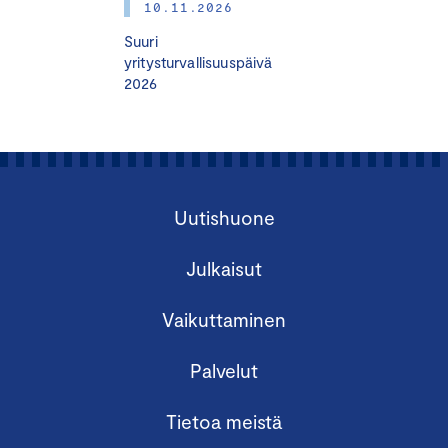
10.11.2026
kehittäminen.
Suuri
yritysturvallisuuspäivä
VSME-standardin rakenne
2026
Basic- eli perusmoduuli: pakollinen osa raporttia
Comprehensive eli laajennettu moduuli:
valinnainen osa raporttia
Moduulien erot ja yhteydet
Uutishuone
Raportoinnin prosessi ja käytännön esimerkit
Julkaisut
Raportoinnin vaiheet ja systemaattinen
Vaikuttaminen
kehittäminen
Raportoinnin vaiheet ja työkaluja
Palvelut
käytännön vinkkejä
Yrityscase VSME-raportoinnin käytännöstä (tba)
Tietoa meistä