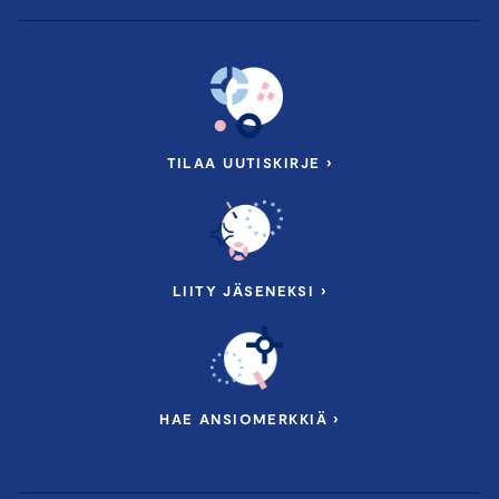
Keskustelua ja kysymyksiä
Mahdollisuus keskustella kestävyysraportoinnista
ja kysyä käytännön vinkkejä
TILAA UUTISKIRJE ›
Puhujina mm.
LIITY JÄSENEKSI ›
HAE ANSIOMERKKIÄ ›