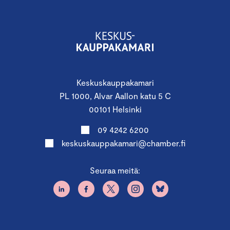
Jussi Hakanen, vastuullisuuspäällikkö,
Keskuskauppakamari
Jussi Hakanen toimii vastuullisuuspäällikkönä
Keskuskauppakamarilla. Tehtävässään Jussi kouluttaa ja
auttaa yrityksiä muuttamaan toimintaansa entistä
Keskuskauppakamari
kestävämmäksi.
PL 1000, Alvar Aallon katu 5 C
00101 Helsinki
Jussi on taustaltaan varatuomari ja vastuulliseen
09 4242 6200
liiketoimintaan erikoistunut ekonomi.
keskuskauppakamari@chamber.fi
Seuraa meitä: