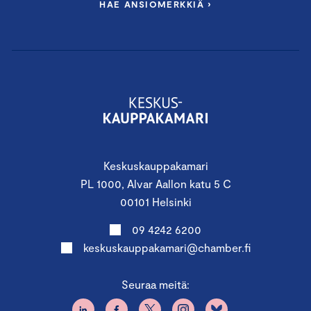
HAE ANSIOMERKKIÄ ›
Research Manager
Shadia Rask
, THL
Partner, ESG
Anna Kuusniemi-Laine
, Castrén &
Snellman Attorneys Ltd
Vastuullisuusasiantuntija, Keskuskauppakamari
Moduuli IV: Vastuullisuuden vieminen
käytäntöön
Keskuskauppakamari
Keskiviikko 13.11.2024 klo 9.00–12.00 ja
PL 1000, Alvar Aallon katu 5 C
12.00-18.00
00101 Helsinki
Scandic Grand Central, Vilhonkatu 13,
09 4242 6200
00100 Helsinki
keskuskauppakamari@chamber.fi
Vastuullisuuden tavoitteellinen johtaminen
Seuraa meitä:
ja organisointi
Keinoja vastuullisuuden lisäämiseksi osaksi