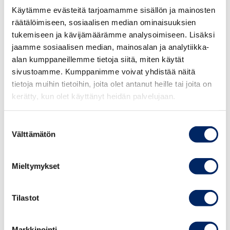
toteutuksessa hyödynnämme digitaalista Howspace-
Käytämme evästeitä tarjoamamme sisällön ja mainosten
työtilaa, joka tarjoaa sähköiset materiaalit ja
räätälöimiseen, sosiaalisen median ominaisuuksien
tukemiseen ja kävijämäärämme analysoimiseen. Lisäksi
keskustelualustan ohjelmaan osallistuville.
jaamme sosiaalisen median, mainosalan ja analytiikka-
alan kumppaneillemme tietoja siitä, miten käytät
Ohjelma on suunnattu
yritysten ja organisaatioiden
sivustoamme. Kumppanimme voivat yhdistää näitä
johdolle, johtoryhmiin kuuluville, tuleville
tietoja muihin tietoihin, joita olet antanut heille tai joita on
johtoryhmäläisille ja hallitusten jäsenille. Ohjelmaan
25.8.2026
kerätty, kun olet käyttänyt heidän palvelujaan.
otetaan 30 osallistujaa, paikat täytetään
Johdon
ilmoittautumisjärjestyksessä.
vastuullisuusvalmennus
Suostumuksen
syksy 2026
Välttämätön
valinta
OHJELMA
Mieltymykset
TAPAHTUMAT
Moduuli I: Strateginen yritysvastuu
Keskiviikko 28.8.2024 klo 12.00–16.30
Tilastot
Keskuskauppakamari, Alvar Aallon katu 5,
Helsinki
Markkinointi