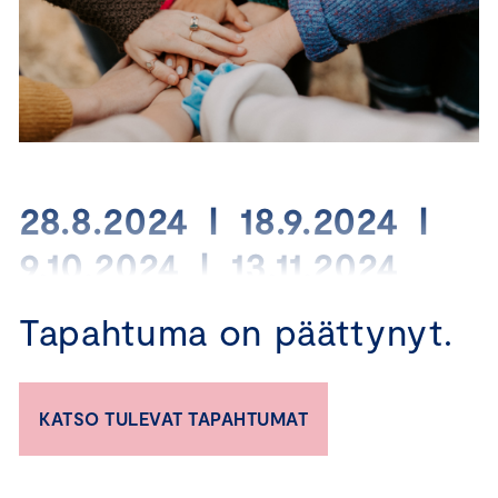
28.8.2024 I 18.9.2024 I
9.10.2024 I 13.11.2024
Tapahtuma on päättynyt.
Vastuullisuus vahvistaa
menestyvän yrityksen
strategiaa
KATSO TULEVAT TAPAHTUMAT
Vastuullisuus on hyvää liiketoimintaa, riskienhallintaa ja