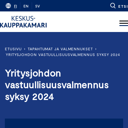
Skip
FI
EN
SV
ETSI
to
content
ETUSIVU
›
TAPAHTUMAT JA VALMENNUKSET
›
YRITYSJOHDON VASTUULLISUUSVALMENNUS SYKSY 2024
Yritysjohdon
vastuullisuusvalmennus
syksy 2024