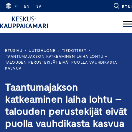
Skip
FI
EN
SV
ETSI
to
content
ETUSIVU
›
UUTISHUONE
›
TIEDOTTEET
›
TAANTUMAJAKSON KATKEAMINEN LAIHA LOHTU –
TALOUDEN PERUSTEKIJÄT EIVÄT PUOLLA VAUHDIKASTA
KASVUA
Taantumajakson
katkeaminen laiha lohtu –
talouden perustekijät eivät
puolla vauhdikasta kasvua