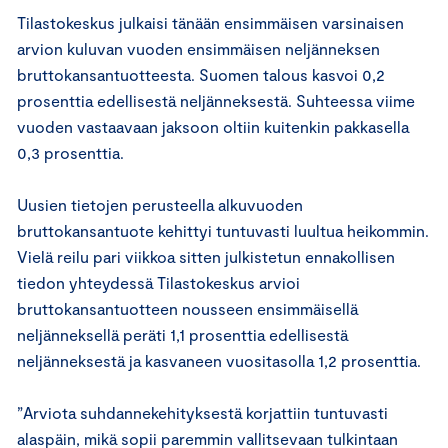
Tilastokeskus julkaisi tänään ensimmäisen varsinaisen
arvion kuluvan vuoden ensimmäisen neljänneksen
bruttokansantuotteesta. Suomen talous kasvoi 0,2
prosenttia edellisestä neljänneksestä. Suhteessa viime
vuoden vastaavaan jaksoon oltiin kuitenkin pakkasella
0,3 prosenttia.
Uusien tietojen perusteella alkuvuoden
bruttokansantuote kehittyi tuntuvasti luultua heikommin.
Vielä reilu pari viikkoa sitten julkistetun ennakollisen
tiedon yhteydessä Tilastokeskus arvioi
bruttokansantuotteen nousseen ensimmäisellä
neljänneksellä peräti 1,1 prosenttia edellisestä
neljänneksestä ja kasvaneen vuositasolla 1,2 prosenttia.
”Arviota suhdannekehityksestä korjattiin tuntuvasti
alaspäin, mikä sopii paremmin vallitsevaan tulkintaan