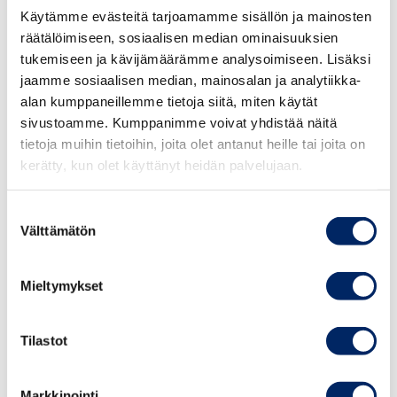
alkuvuodesta kohtalaisen hyvin pintansa investointeja
Käytämme evästeitä tarjoamamme sisällön ja mainosten
lukuun ottamatta.
räätälöimiseen, sosiaalisen median ominaisuuksien
tukemiseen ja kävijämäärämme analysoimiseen. Lisäksi
”Kotitaloudet jaksoivat edelleen kannatella taloutta
jaamme sosiaalisen median, mainosalan ja analytiikka-
hyvin, eikä yksityinen kulutus supistunut pelätyllä tavalla
alan kumppaneillemme tietoja siitä, miten käytät
palkansaajien ostovoiman rajusta supistumisesta
sivustoamme. Kumppanimme voivat yhdistää näitä
huolimatta. Sen sijaan investoinnit kehittyivät erittäin
tietoja muihin tietoihin, joita olet antanut heille tai joita on
heikosti sekä teollisuudessa että rakentamisessa.
kerätty, kun olet käyttänyt heidän palvelujaan.
Rahapolitiikan kiristymisen vaikutukset ovat vasta
asteittain vaikuttamassa ja ne tulevat merkittävällä
Suostumuksen
Välttämätön
tavalla heikentämään loppuvuoden kasvulukuja niin
valinta
Suomessa kuin laajemminkin maailmantaloudessa. Yksi
harvoja positiivisia tekijöitä on raaka-aineisiin liittyvien
Mieltymykset
hintapaineiden helpottaminen, mikä tukee
kannattavuuden kehittymistä jatkossa ja viitoittaa
Tilastot
pikkuhiljaa tietä kohti tavanomaisempaa
suhdannetilannetta”, arvioi Appelqvist.
Markkinointi