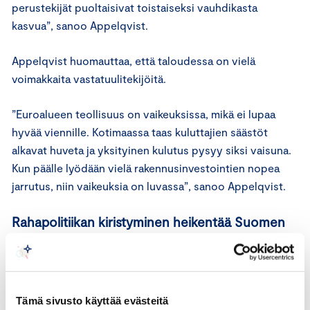
perustekijät puoltaisivat toistaiseksi vauhdikasta
kasvua”, sanoo Appelqvist.
Appelqvist huomauttaa, että taloudessa on vielä
voimakkaita vastatuulitekijöitä.
”Euroalueen teollisuus on vaikeuksissa, mikä ei lupaa
hyvää viennille. Kotimaassa taas kuluttajien säästöt
alkavat huveta ja yksityinen kulutus pysyy siksi vaisuna.
Kun päälle lyödään vielä rakennusinvestointien nopea
jarrutus, niin vaikeuksia on luvassa”, sanoo Appelqvist.
Rahapolitiikan kiristyminen heikentää Suomen
kasvulukuja viiveellä
Alkuvuosi olisi voinut sujua Appelqvistin mukaan myös
selvästi heikomminkin. Keskeiset kysyntäerät pitivät
Tämä sivusto käyttää evästeitä