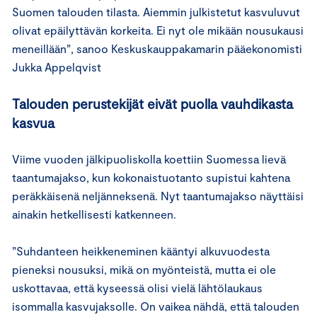
Suomen talouden tilasta. Aiemmin julkistetut kasvuluvut
olivat epäilyttävän korkeita. Ei nyt ole mikään nousukausi
meneillään”, sanoo Keskuskauppakamarin pääekonomisti
Jukka Appelqvist
Talouden perustekijät eivät puolla vauhdikasta
kasvua
Viime vuoden jälkipuoliskolla koettiin Suomessa lievä
taantumajakso, kun kokonaistuotanto supistui kahtena
peräkkäisenä neljänneksenä. Nyt taantumajakso näyttäisi
ainakin hetkellisesti katkenneen.
”Suhdanteen heikkeneminen kääntyi alkuvuodesta
pieneksi nousuksi, mikä on myönteistä, mutta ei ole
uskottavaa, että kyseessä olisi vielä lähtölaukaus
isommalla kasvujaksolle. On vaikea nähdä, että talouden