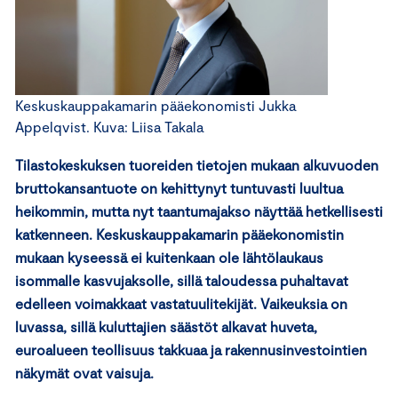
Keskuskauppakamarin pääekonomisti Jukka
Appelqvist. Kuva: Liisa Takala
Tilastokeskuksen tuoreiden tietojen mukaan alkuvuoden
bruttokansantuote on kehittynyt tuntuvasti luultua
heikommin, mutta nyt taantumajakso näyttää hetkellisesti
katkenneen. Keskuskauppakamarin pääekonomistin
mukaan kyseessä ei kuitenkaan ole lähtölaukaus
isommalle kasvujaksolle, sillä taloudessa puhaltavat
edelleen voimakkaat vastatuulitekijät. Vaikeuksia on
luvassa, sillä kuluttajien säästöt alkavat huveta,
euroalueen teollisuus takkuaa ja rakennusinvestointien
näkymät ovat vaisuja.