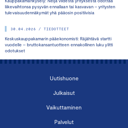
Kauppakamarikysely: Neljä viidestä yrityksestä odottaa
liikevaihtonsa pysyvän ennallaan tai kasvavan – yritysten
tulevaisuudennäkymät yhä pääosin positiivisia
30.04.2026 / TIEDOTTEET
Keskuskauppakamarin pääekonomisti: Räjähtävä startti
vuodelle – bruttokansantuotteen ennakollinen luku ylitti
odotukset
Uutishuone
Julkaisut
Vaikuttaminen
Palvelut