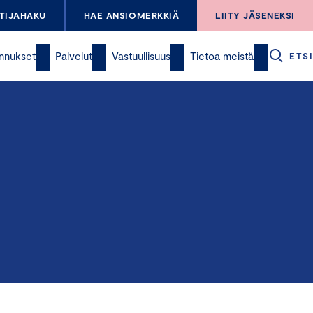
TIJAHAKU
HAE ANSIOMERKKIÄ
LIITY JÄSENEKSI
nnukset
Palvelut
Vastuullisuus
Tietoa meistä
ETSI