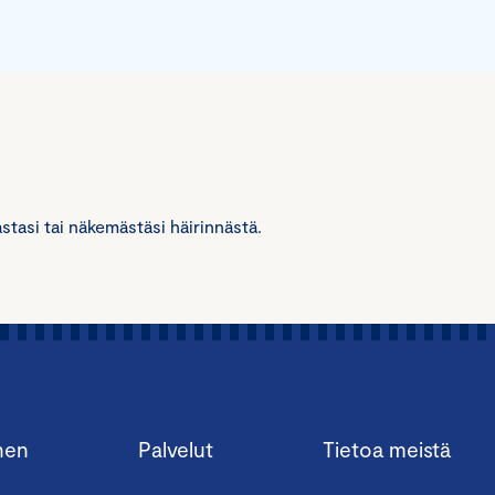
tasi tai näkemästäsi häirinnästä.
nen
Palvelut
Tietoa meistä