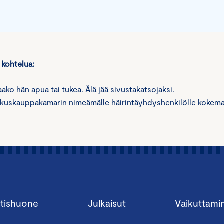
a kohtelua:
uaako hän apua tai tukea. Älä jää sivustakatsojaksi.
eskuskauppakamarin nimeämälle häirintäyhdyshenkilölle kokemas
tishuone
Julkaisut
Vaikuttami