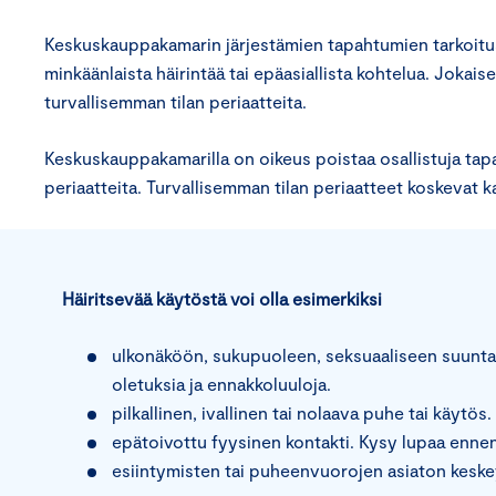
Keskuskauppakamarin järjestämien tapahtumien tarkoitus o
minkäänlaista häirintää tai epäasiallista kohtelua. Jok
turvallisemman tilan periaatteita.
Keskuskauppakamarilla on oikeus poistaa osallistuja tapa
periaatteita. Turvallisemman tilan periaatteet koskevat k
Häiritsevää käytöstä voi olla esimerkiksi
ulkonäköön, sukupuoleen, seksuaaliseen suuntaut
oletuksia ja ennakkoluuloja.
pilkallinen, ivallinen tai nolaava puhe tai käytös
epätoivottu fyysinen kontakti. Kysy lupaa ennen k
esiintymisten tai puheenvuorojen asiaton keskey