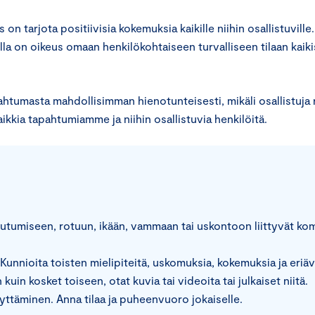
n tarjota positiivisia kokemuksia kaikille niihin osallistuvi
aisella on oikeus omaan henkilökohtaiseen turvalliseen tilaan
htumasta mahdollisimman hienotunteisesti, mikäli osallistuja r
aikkia tapahtumiamme ja niihin osallistuvia henkilöitä.
umiseen, rotuun, ikään, vammaan tai uskontoon liittyvät komm
. Kunnioita toisten mielipiteitä, uskomuksia, kokemuksia ja eriä
uin kosket toiseen, otat kuvia tai videoita tai julkaiset niitä.
ttäminen. Anna tilaa ja puheenvuoro jokaiselle.