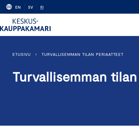
Skip
EN
SV
FI
to
content
ETUSIVU
›
TURVALLISEMMAN TILAN PERIAATTEET
Turvallisemman tilan