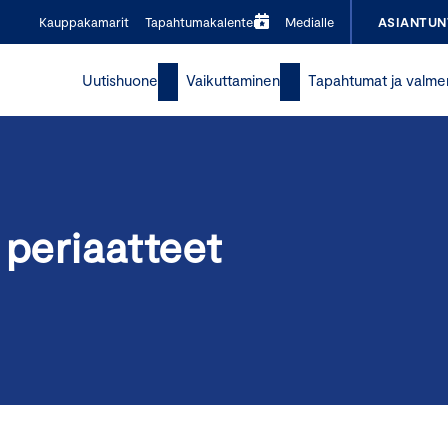
Kauppakamarit
Tapahtumakalenteri
Medialle
ASIANTUN
Uutishuone
Vaikuttaminen
Tapahtumat ja valme
 periaatteet