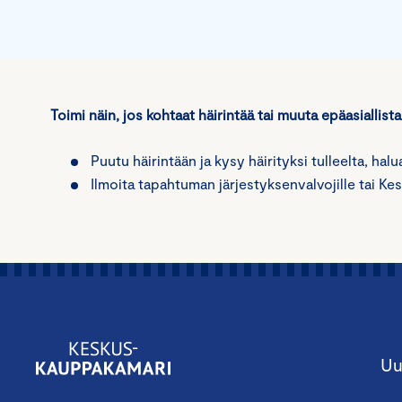
Toimi näin, jos kohtaat häirintää tai muuta epäasiallist
Puutu häirintään ja kysy häirityksi tulleelta, hal
Ilmoita tapahtuman järjestyksenvalvojille tai K
Uu