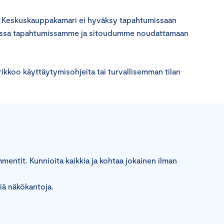
lle. Keskuskauppakamari ei hyväksy tapahtumissaan
 kaikissa tapahtumissamme ja sitoudumme noudattamaan
ikkoo käyttäytymisohjeita tai turvallisemman tilan
entit. Kunnioita kaikkia ja kohtaa jokainen ilman
viä näkökantoja.