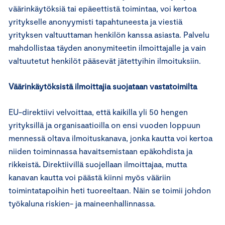
väärinkäytöksiä tai epäeettistä toimintaa, voi kertoa
yritykselle anonyymisti tapahtuneesta ja viestiä
yrityksen valtuuttaman henkilön kanssa asiasta. Palvelu
mahdollistaa täyden anonymiteetin ilmoittajalle ja vain
valtuutetut henkilöt pääsevät jätettyihin ilmoituksiin.
Väärinkäytöksistä ilmoittajia suojataan vastatoimilta
EU-direktiivi velvoittaa, että kaikilla yli 50 hengen
yrityksillä ja organisaatioilla on ensi vuoden loppuun
mennessä oltava ilmoituskanava, jonka kautta voi kertoa
niiden toiminnassa havaitsemistaan epäkohdista ja
rikkeistä
.
Direktiivillä suojellaan ilmoittajaa, mutta
kanavan kautta voi päästä kiinni myös vääriin
toimintatapoihin heti tuoreeltaan. Näin se toimii johdon
työkaluna riskien- ja maineenhallinnassa.