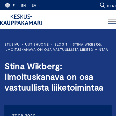
Skip
FI
EN
SV
ETSI
to
content
ETUSIVU
›
UUTISHUONE
›
BLOGIT
›
STINA WIKBERG:
ILMOITUSKANAVA ON OSA VASTUULLISTA LIIKETOIMINTAA
Stina Wikberg:
Ilmoituskanava on osa
vastuullista liiketoimintaa
27.08.2020