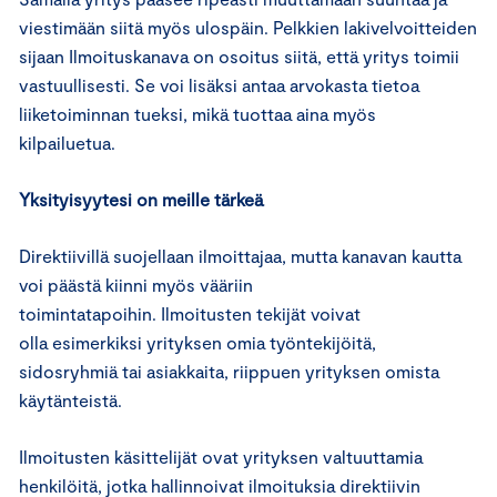
viestimään siitä myös ulospäin. Pelkkien lakivelvoitteiden
sijaan Ilmoituskanava on osoitus siitä, että yritys toimii
vastuullisesti. Se voi lisäksi antaa arvokasta tietoa
liiketoiminnan tueksi, mikä tuottaa aina myös
kilpailuetua.
Yksityisyytesi on meille tärkeä
Direktiivillä suojellaan ilmoittajaa, mutta kanavan kautta
voi päästä kiinni myös vääriin
toimintatapoihin. Ilmoitusten tekijät voivat
olla esimerkiksi yrityksen omia työntekijöitä,
sidosryhmiä tai asiakkaita, riippuen yrityksen omista
käytänteistä.
Ilmoitusten käsittelijät ovat yrityksen valtuuttamia
henkilöitä, jotka hallinnoivat ilmoituksia direktiivin