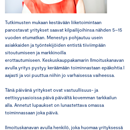
Tutkimusten mukaan kestävään liiketoimintaan
panostavat yritykset saavat kilpailijoihinsa nähden 5–15
vuoden etumatkan. Menestys pohjautuu usein
asiakkaiden ja työntekijöiden entistä tiiviimpään
sitoutumiseen ja markkinoilla
erottautumiseen. Keskuskauppakamarin Ilmoituskanavan
avulla yritys pystyy keräämään toiminnastaan epäkohtia l
aajasti ja voi puuttua niihin jo varhaisessa vaiheessa.
Tänä päivänä yritykset ovat vastuullisuus- ja
eettisyysasioissa päivä päivältä kovemman tarkkailun
alla. Annetut lupaukset on lunastettava omassa
toiminnassaan joka päivä.
Ilmoituskanavan avulla henkilö, joka huomaa yrityksessä