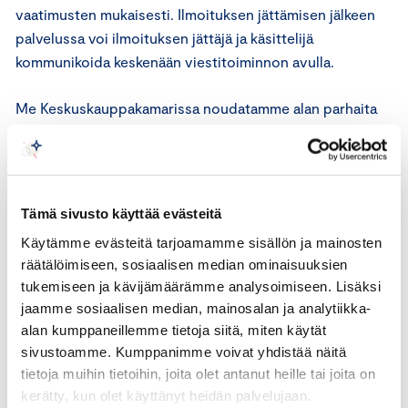
vaatimusten mukaisesti. Ilmoituksen jättämisen jälkeen
palvelussa voi ilmoituksen jättäjä ja käsittelijä
kommunikoida keskenään viestitoiminnon avulla.
Me Keskuskauppakamarissa noudatamme alan parhaita
käytänteitä varmistaaksemme palvelun turvallisuuden.
Vastaamme palvelun ylläpidosta, tietoturvasta ja
kanavan asetuksista sekä uusien käsittelijöiden
lisäämisestä kanavalle yrityksen ohjeiden mukaisesti.
Tämä sivusto käyttää evästeitä
Emme näe jätettyjä ilmoituksia tai ilmoitusten käsittelyä
Käytämme evästeitä tarjoamamme sisällön ja mainosten
yrityksessä. Palvelun tietoturva- ja
räätälöimiseen, sosiaalisen median ominaisuuksien
tietosuojaratkaisut noudattavat direktiivin vaatimuksia ja
tukemiseen ja kävijämäärämme analysoimiseen. Lisäksi
varmistavat ilmoitusten tekijöiden
jaamme sosiaalisen median, mainosalan ja analytiikka-
anonymiteetin. Käytämme esimerkiksi tietoturva-
alan kumppaneillemme tietoja siitä, miten käytät
auditointeja koko palveluun.
sivustoamme. Kumppanimme voivat yhdistää näitä
tietoja muihin tietoihin, joita olet antanut heille tai joita on
Nyt on elettävä kuten itse vakuutetaan. Jokaisen
kerätty, kun olet käyttänyt heidän palvelujaan.