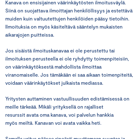
Kanava on ensisijainen väärinkäytösten ilmoitusväylä.
Siinä on suojattava ilmoittajan henkilöllisyys ja estettävä
muiden kuin valtuutettujen henkilöiden pääsy tietoihin.
Ilmoituksia on myös käsiteltävä sääntelyn mukaisten
aikarajojen puitteissa.
Jos sisäistä ilmoituskanavaa ei ole perustettu tai
ilmoituksen perusteella ei ole ryhdytty toimenpiteisiin,
on väärinkäytöksestä mahdollista ilmoittaa
viranomaiselle. Jos tämäkään ei saa aikaan toimenpiteitä,
voidaan väärinkäytökset julkaista mediassa.
Yritysten auttaminen vastuullisuuden edistämisessä on
meille tärkeää. Mikäli yrityksellä on rajalliset
resurssit avata oma kanava, voi palvelun hankkia
myös meiltä. Kanavan voi avata vaikka heti.
Samalla yritys pääsee ripeästi muuttamaan suuntaa ja