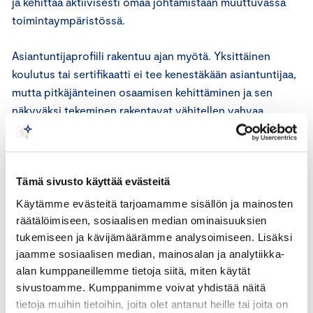
ja kehittää aktiivisesti omaa johtamistaan muuttuvassa
toimintaympäristössä.
Asiantuntijaprofiili rakentuu ajan myötä. Yksittäinen
koulutus tai sertifikaatti ei tee kenestäkään asiantuntijaa,
mutta pitkäjänteinen osaamisen kehittäminen ja sen
näkyväksi tekeminen rakentavat vähitellen vahvaa
uskottavuutta ja asiantuntija-asemaa.
5. Tee osaamisesi näkyväksi myös omassa
Tämä sivusto käyttää evästeitä
organisaatiossasi
Käytämme evästeitä tarjoamamme sisällön ja mainosten
Jos käymäsi koulutukset tai valmennukset tarjoavat
räätälöimiseen, sosiaalisen median ominaisuuksien
oppeja, joita voit hyödyntää työssäsi, kannattaa
tukemiseen ja kävijämäärämme analysoimiseen. Lisäksi
jaamme sosiaalisen median, mainosalan ja analytiikka-
varmistaa, että myös oma organisaatiosi tunnistaa tämän
alan kumppaneillemme tietoja siitä, miten käytät
osaamisen.
sivustoamme. Kumppanimme voivat yhdistää näitä
tietoja muihin tietoihin, joita olet antanut heille tai joita on
Kerro rohkeasti uusista näkökulmista