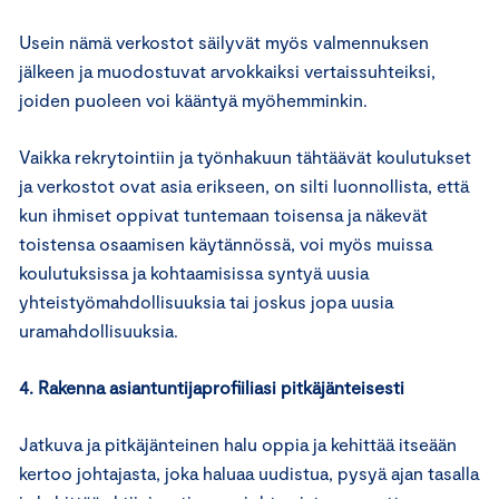
Usein nämä verkostot säilyvät myös valmennuksen
jälkeen ja muodostuvat arvokkaiksi vertaissuhteiksi,
joiden puoleen voi kääntyä myöhemminkin.
Vaikka rekrytointiin ja työnhakuun tähtäävät koulutukset
ja verkostot ovat asia erikseen, on silti luonnollista, että
kun ihmiset oppivat tuntemaan toisensa ja näkevät
toistensa osaamisen käytännössä, voi myös muissa
koulutuksissa ja kohtaamisissa syntyä uusia
yhteistyömahdollisuuksia tai joskus jopa uusia
uramahdollisuuksia.
4. Rakenna asiantuntijaprofiiliasi pitkäjänteisesti
Jatkuva ja pitkäjänteinen halu oppia ja kehittää itseään
kertoo johtajasta, joka haluaa uudistua, pysyä ajan tasalla