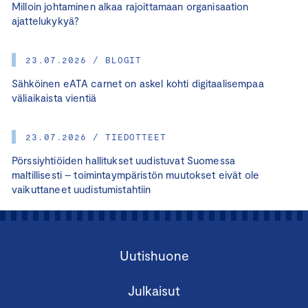
Milloin johtaminen alkaa rajoittamaan organisaation
ajattelukykyä?
23.07.2026 / BLOGIT
Sähköinen eATA carnet on askel kohti digitaalisempaa
väliaikaista vientiä
23.07.2026 / TIEDOTTEET
Pörssiyhtiöiden hallitukset uudistuvat Suomessa
maltillisesti – toimintaympäristön muutokset eivät ole
vaikuttaneet uudistumistahtiin
Uutishuone
Julkaisut