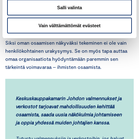
Salli valinta
Kun johtaja oppii uutta, vaikutukset eivät jää vain
yksilöön. Uudet ajatukset, toimintatavat ja näkökulmat
Vain välttämättömät evästeet
leviävät parhaimmillaan koko tiimiin ja organisaatioon.
Siksi oman osaamisen näkyväksi tekeminen ei ole vain
henkilökohtainen urakysymys. Se on myös tapa auttaa
omaa organisaatiota hyödyntämään paremmin sen
tärkeintä voimavaraa – ihmisten osaamista.
Keskuskauppakamarin Johdon valmennukset ja
verkostot tarjoavat mahdollisuuden kehittää
osaamista, saada uusia näkökulmia johtamiseen
ja oppia yhdessä muiden johtajien kanssa.
Tutustu valmennuksiin ja verkostoihin
, jos haluat