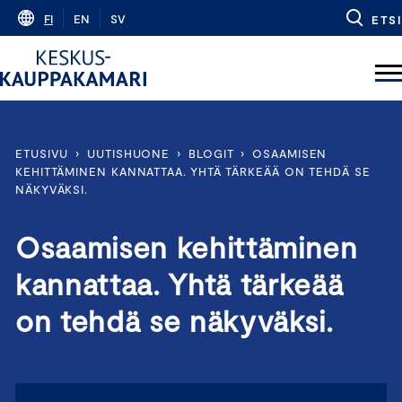
Skip
FI
EN
SV
ETSI
to
content
ETUSIVU
›
UUTISHUONE
›
BLOGIT
›
OSAAMISEN
KEHITTÄMINEN KANNATTAA. YHTÄ TÄRKEÄÄ ON TEHDÄ SE
NÄKYVÄKSI.
Osaamisen kehittäminen
kannattaa. Yhtä tärkeää
on tehdä se näkyväksi.