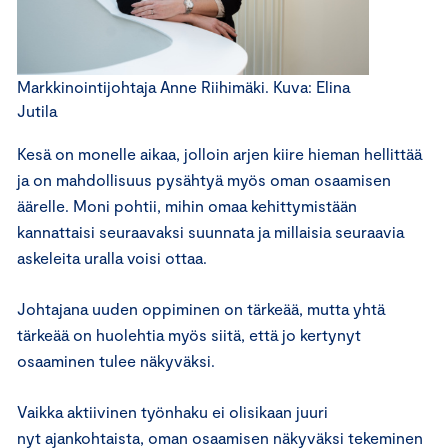
Markkinointijohtaja Anne Riihimäki. Kuva: Elina
Jutila
Kesä on monelle aikaa, jolloin arjen kiire hieman hellittää
ja on mahdollisuus pysähtyä myös oman osaamisen
äärelle. Moni pohtii, mihin omaa kehittymistään
kannattaisi seuraavaksi suunnata ja millaisia seuraavia
askeleita uralla voisi ottaa.
Johtajana uuden oppiminen on tärkeää, mutta yhtä
tärkeää on huolehtia myös siitä, että jo kertynyt
osaaminen tulee näkyväksi.
Vaikka aktiivinen työnhaku ei olisikaan juuri
nyt ajankohtaista, oman osaamisen näkyväksi tekeminen