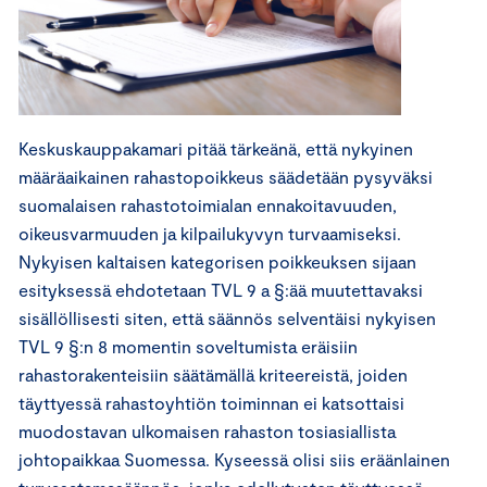
Keskuskauppakamari pitää tärkeänä, että nykyinen
määräaikainen rahastopoikkeus säädetään pysyväksi
suomalaisen rahastotoimialan ennakoitavuuden,
oikeusvarmuuden ja kilpailukyvyn turvaamiseksi.
Nykyisen kaltaisen kategorisen poikkeuksen sijaan
esityksessä ehdotetaan TVL 9 a §:ää muutettavaksi
sisällöllisesti siten, että säännös selventäisi nykyisen
TVL 9 §:n 8 momentin soveltumista eräisiin
rahastorakenteisiin säätämällä kriteereistä, joiden
täyttyessä rahastoyhtiön toiminnan ei katsottaisi
muodostavan ulkomaisen rahaston tosiasiallista
johtopaikkaa Suomessa. Kyseessä olisi siis eräänlainen