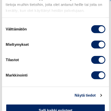
tietoja muihin tietoihin, joita olet antanut heille tai joita on
Tomi Viitala
kerätty, kun olet käyttänyt heidän palvelujaan.
JOHTAVA VEROASIANTUNTIJA
Suostumuksen
Välttämätön
valinta
tomi.viitala@chamber.fi
+358 45 7731 2025
Mieltymykset
Tilastot
Markkinointi
KATEGORIAT:
VEROTUS, LAINSÄÄDÄNTÖ, TOMI VIITALA
Näytä tiedot
JAA ARTIKKELI:
Salli kaikki evästeet