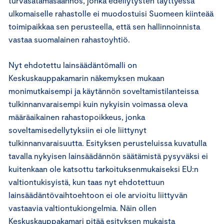
turvasatamasäännös, jonka edellytysten täyttyessä
ulkomaiselle rahastolle ei muodostuisi Suomeen kiinteää
toimipaikkaa sen perusteella, että sen hallinnoinnista
vastaa suomalainen rahastoyhtiö.
Nyt ehdotettu lainsäädäntömalli on
Keskuskauppakamarin näkemyksen mukaan
monimutkaisempi ja käytännön soveltamistilanteissa
tulkinnanvaraisempi kuin nykyisin voimassa oleva
määräaikainen rahastopoikkeus, jonka
soveltamisedellytyksiin ei ole liittynyt
tulkinnanvaraisuutta. Esityksen perusteluissa kuvatulla
tavalla nykyisen lainsäädännön säätämistä pysyväksi ei
kuitenkaan ole katsottu tarkoituksenmukaiseksi EU:n
valtiontukisyistä, kun taas nyt ehdotettuun
lainsäädäntövaihtoehtoon ei ole arvioitu liittyvän
vastaavia valtiontukiongelmia. Näin ollen
Keskuskauppakamari pitää esityksen mukaista