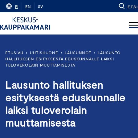
Skip
FI
EN
SV
ETSI
to
content
ETUSIVU
›
UUTISHUONE
›
LAUSUNNOT
›
LAUSUNTO
HALLITUKSEN ESITYKSESTÄ EDUSKUNNALLE LAIKSI
TULOVEROLAIN MUUTTAMISESTA
Lausunto hallituksen
esityksestä eduskunnalle
laiksi tuloverolain
muuttamisesta