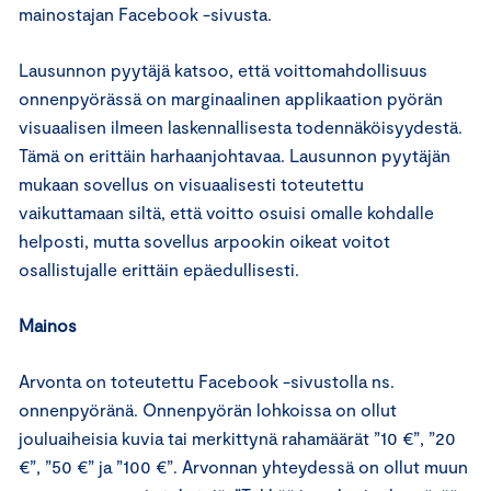
mainostajan Facebook -sivusta.
Lausunnon pyytäjä katsoo, että voittomahdollisuus
onnenpyörässä on marginaalinen applikaation pyörän
visuaalisen ilmeen laskennallisesta todennäköisyydestä.
Tämä on erittäin harhaanjohtavaa. Lausunnon pyytäjän
mukaan sovellus on visuaalisesti toteutettu
vaikuttamaan siltä, että voitto osuisi omalle kohdalle
helposti, mutta sovellus arpookin oikeat voitot
osallistujalle erittäin epäedullisesti.
Mainos
Arvonta on toteutettu Facebook -sivustolla ns.
onnenpyöränä. Onnenpyörän lohkoissa on ollut
jouluaiheisia kuvia tai merkittynä rahamäärät ”10 €”, ”20
€”, ”50 €” ja ”100 €”. Arvonnan yhteydessä on ollut muun