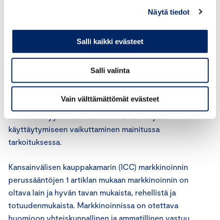
mainonta lainmukaista tai noudattaako se esimerkiksi
Näytä tiedot
erilaisten viestintäpalveluiden tarjoajien sääntöjä.
ICC:n markkinoinnin perussääntöjä sovelletaan kaikkeen
Salli kaikki evästeet
markkinointiviestintään, jonka tarkoituksena on tavaran
tai palvelun myynnin edistäminen. Markkinoinnin
Salli valinta
käsitettä tulkitaan laajasti. Se tarkoittaa kaikkia viestinnän
muotoja, joita markkinoija itse tai joku hänen lukuunsa
Vain välttämättömät evästeet
harjoittaa ja joiden ensisijaisena tarkoituksena on
tuotteen myynninedistäminen tai kuluttajien
käyttäytymiseen vaikuttaminen mainitussa
tarkoituksessa.
Kansainvälisen kauppakamarin (ICC) markkinoinnin
perussääntöjen 1 artiklan mukaan markkinoinnin on
oltava lain ja hyvän tavan mukaista, rehellistä ja
totuudenmukaista. Markkinoinnissa on otettava
huomioon yhteiskunnallinen ja ammatillinen vastuu