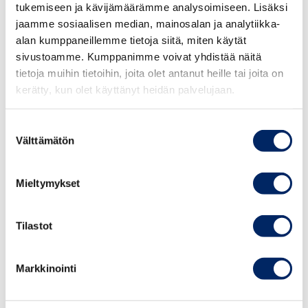
tukemiseen ja kävijämäärämme analysoimiseen. Lisäksi
muassa hedelmäpelisovelluksiin, joita on ollut viime
jaamme sosiaalisen median, mainosalan ja analytiikka-
aikoina runsaasti Facebookissa.
alan kumppaneillemme tietoja siitä, miten käytät
sivustoamme. Kumppanimme voivat yhdistää näitä
Mainostaja toteaa pyrkineensä kampanjassaan pirteään
tietoja muihin tietoihin, joita olet antanut heille tai joita on
jouluilmeeseen ja samalla erottautumaan muista
kerätty, kun olet käyttänyt heidän palvelujaan.
joulukampanjoista. Tämän vuoksi joulukalenterin sijaan
kilpailussa käytettiin joulupyörää. Tarkoitus oli luoda
Suostumuksen
jouluinen ja positiivinen tunnelma, jossa useammalla oli
Välttämätön
valinta
mahdollisuus voittaa harvan sijaan.
Mieltymykset
Mainonnan eettisen neuvoston lausunto
Mainonnan eettisen neuvoston tehtävänä on antaa
Tilastot
lausuntoja yksittäisten mainosten hyvän tavan
mukaisuudesta ottaen huomioon Kansainvälisen
Markkinointi
kauppakamarin (ICC) markkinoinnin perussäännöt.
Mainonnan eettinen neuvosto ei ota kantaa siihen, onko