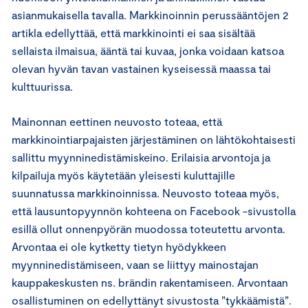
asianmukaisella tavalla. Markkinoinnin perussääntöjen 2
artikla edellyttää, että markkinointi ei saa sisältää
sellaista ilmaisua, ääntä tai kuvaa, jonka voidaan katsoa
olevan hyvän tavan vastainen kyseisessä maassa tai
kulttuurissa.
Mainonnan eettinen neuvosto toteaa, että
markkinointiarpajaisten järjestäminen on lähtökohtaisesti
sallittu myynninedistämiskeino. Erilaisia arvontoja ja
kilpailuja myös käytetään yleisesti kuluttajille
suunnatussa markkinoinnissa. Neuvosto toteaa myös,
että lausuntopyynnön kohteena on Facebook -sivustolla
esillä ollut onnenpyörän muodossa toteutettu arvonta.
Arvontaa ei ole kytketty tietyn hyödykkeen
myynninedistämiseen, vaan se liittyy mainostajan
kauppakeskusten ns. brändin rakentamiseen. Arvontaan
osallistuminen on edellyttänyt sivustosta ”tykkäämistä”.