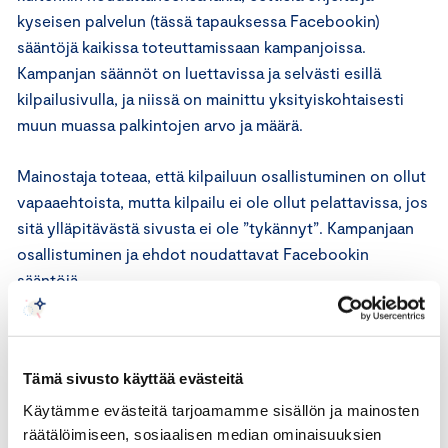
kyseisen palvelun (tässä tapauksessa Facebookin)
sääntöjä kaikissa toteuttamissaan kampanjoissa.
Kampanjan säännöt on luettavissa ja selvästi esillä
kilpailusivulla, ja niissä on mainittu yksityiskohtaisesti
muun muassa palkintojen arvo ja määrä.
Mainostaja toteaa, että kilpailuun osallistuminen on ollut
vapaaehtoista, mutta kilpailu ei ole ollut pelattavissa, jos
sitä ylläpitävästä sivusta ei ole ”tykännyt”. Kampanjaan
osallistuminen ja ehdot noudattavat Facebookin
sääntöjä.
Joulupyörä-kampanja on ollut poikkeuksellisen suosittu
kilpailu, mikä on tullut mainostajalle yllätyksenä.
Tämä sivusto käyttää evästeitä
Mainostaja toteaa lisänneensä palkintojen määrää
tasapainottaakseen tilannetta. Joulupyörä-kampanja ja
Käytämme evästeitä tarjoamamme sisällön ja mainosten
sen voittomahdollisuudet olivat verrattavissa muun
räätälöimiseen, sosiaalisen median ominaisuuksien