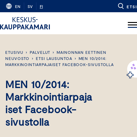
Skip
EN
SV
FI
ETSI
to
content
ETUSIVU
›
PALVELUT
›
MAINONNAN EETTINEN
NEUVOSTO
›
ETSI LAUSUNTOA
›
MEN 10/2014:
MARKKINOINTIARPAJAISET FACEBOOK-SIVUSTOLLA
MEN 10/2014:
Markkinointiarpaja
iset Facebook-
sivustolla