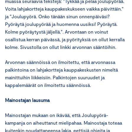
muassa seuraavia tekstejä: ”Tykkää ja pelaa joulupyörää.
Voita lahjakortteja kauppakeskukseen vaikka päivittäin.”
ja ”Joulupyörä. Onko tänään sinun onnenpäiväsi?
Pyöräytä joulupyörää ja huomenna uusiksi! Pyöräytä.
Kolme pyöräytystä jäljellä.”. Arvontaan on voinut
osallistua kerran päivässä, ja pyörityksiä on ollut kerralla
kolme. Sivustolla on ollut linkki arvonnan sääntöihin.
Arvonnan säännöissä on ilmoitettu, että arvonnassa
palkintoina on lahjakortteja kauppakeskusten nimeltä
mainittuihin liikkeisiin. Palkintojen suuruudet ja
kappalemäärät on ilmoitettu säännöissä.
Mainostajan lausuma
Mainostajan mukaan on ikävää, että Joulupyörä-
kampanja on aiheuttanut mielipahaa. Mainostaja toteaa
kuitenkin noudattaneensa lakia, eettisiä ohjeita ja