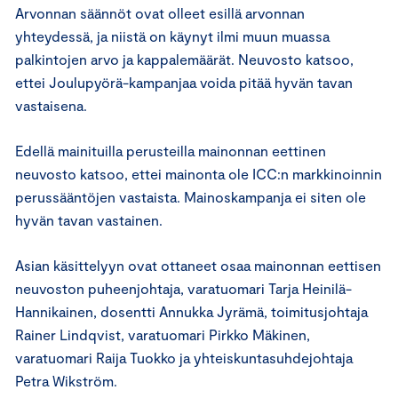
Arvonnan säännöt ovat olleet esillä arvonnan
yhteydessä, ja niistä on käynyt ilmi muun muassa
palkintojen arvo ja kappalemäärät. Neuvosto katsoo,
ettei Joulupyörä-kampanjaa voida pitää hyvän tavan
vastaisena.
Edellä mainituilla perusteilla mainonnan eettinen
neuvosto katsoo, ettei mainonta ole ICC:n markkinoinnin
perussääntöjen vastaista. Mainoskampanja ei siten ole
hyvän tavan vastainen.
Asian käsittelyyn ovat ottaneet osaa mainonnan eettisen
neuvoston puheenjohtaja, varatuomari Tarja Heinilä-
Hannikainen, dosentti Annukka Jyrämä, toimitusjohtaja
Rainer Lindqvist, varatuomari Pirkko Mäkinen,
varatuomari Raija Tuokko ja yhteiskuntasuhdejohtaja
Petra Wikström.