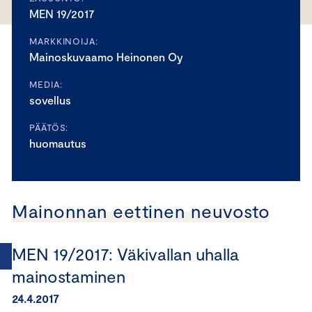
MEN 19/2017
MARKKINOIJA:
Mainoskuvaamo Heinonen Oy
MEDIA:
sovellus
PÄÄTÖS:
huomautus
Mainonnan eettinen neuvosto
MEN 19/2017: Väkivallan uhalla
mainostaminen
24.4.2017