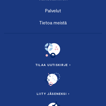
Palvelut
Tietoa meistä
TILAA UUTISKIRJE ›
LIITY JÄSENEKSI ›