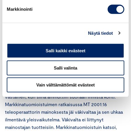
Mainoksessa mainostetaan valokuvaus- ja
Markkinointi
kuvankäsittelypalvelua. Mainos on julkaistu sosiaalisessa
mediassa ennen kansainvälistä naistenpäivää.
Mainoskuvan mies pitelee kukkakimppua selän takana ja
Näytä tiedot
nainen isoa keittiöveistä.
Salli kaikki evästeet
Neuvosto toteaa, että väkivaltaisia kuvauksia sisältävät
mainokset ovat yleensä hyvän tavan vastaisia, jos
väkivallalle ei ole markkinoitavaan tuotteeseen liittyvää
Salli valinta
luonnollista perustetta. Esimerkiksi
markkinatuomioistuimen ratkaisussa MT 1998:18
Vain välttämättömät evästeet
jäätelömainoksen katsottiin olevan hyvän tavan
vastainen, kun siinä ammuttiin suoraan ihmistä kohti.
Markkinatuomioistuimen ratkaisussa MT 2001:16
teleoperaattorin mainoksesta jäi väkivaltaa ja sen uhkaa
ilmentävä yleisvaikutelma. Väkivalta ei liittynyt
mainostajan tuotteisiin. Markkinatuomioistuin katsoi,