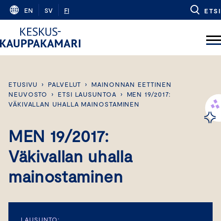
Skip
EN
SV
FI
ETSI
to
content
ETUSIVU
›
PALVELUT
›
MAINONNAN EETTINEN
NEUVOSTO
›
ETSI LAUSUNTOA
›
MEN 19/2017:
VÄKIVALLAN UHALLA MAINOSTAMINEN
MEN 19/2017:
Väkivallan uhalla
mainostaminen
LAUSUNTO: