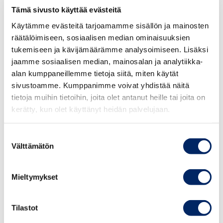
Tämä sivusto käyttää evästeitä
Mainonnan eettisen neuvoston hyvää markkinointitapaa
Käytämme evästeitä tarjoamamme sisällön ja mainosten
koskevien periaatteiden 2 kohdan mukaan mainos on
räätälöimiseen, sosiaalisen median ominaisuuksien
hyvän markkinointitavan vastainen, jos siinä väitetään tai
tukemiseen ja kävijämäärämme analysoimiseen. Lisäksi
vihjataan, että toisen sukupuolen asema on sosiaalisesti,
jaamme sosiaalisen median, mainosalan ja analytiikka-
taloudellisesti tai kulturellisesti alempiarvoinen kuin
alan kumppaneillemme tietoja siitä, miten käytät
toisen, tai jos mainoksessa ylläpidetään kaavamaista
sivustoamme. Kumppanimme voivat yhdistää näitä
roolikäsitystä siitä, mikä on tyypillistä tai tunnusomaista
tietoja muihin tietoihin, joita olet antanut heille tai joita on
naisille tai miehille tai heidän persoonallisuudelleen tai
kerätty, kun olet käyttänyt heidän palvelujaan.
työskentelylleen.
Suostumuksen
Mainonnan eettisen neuvoston tehtävänä ei ole ottaa
Välttämätön
valinta
kantaa siihen, onko mainos hyvän maun mukainen. Sen
tehtävänä on arvioida mainoksen hyvän tavan
Mieltymykset
mukaisuutta eli sitä, onko mainos selvästi ristiriidassa
yleisesti hyväksyttyjen yhteiskunnallisten arvojen
kanssa.
Tilastot