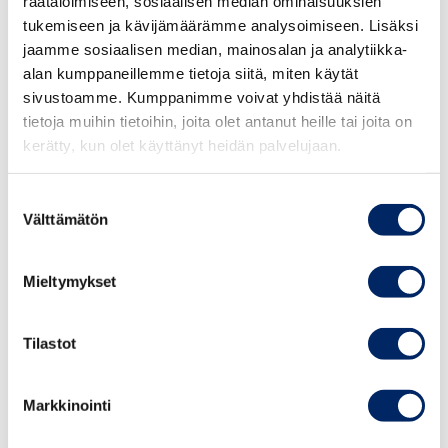
räätälöimiseen, sosiaalisen median ominaisuuksien
Ruotsin pakollisuuden poistaminen oppiaineena ei ole
tukemiseen ja kävijämäärämme analysoimiseen. Lisäksi
kaikkien kansalaisten mieleen, mutta se ei kuitenkaan saa
jaamme sosiaalisen median, mainosalan ja analytiikka-
olla esteenä asian ajamiseen. Vapaaehtoisuus on
alan kumppaneillemme tietoja siitä, miten käytät
suvaitsevampaa kuin ruotsin pakollisuus. Käytämme
sivustoamme. Kumppanimme voivat yhdistää näitä
ilmaisua ”ruotsi vapaaehtoiseksi” emmekä sanaa
tietoja muihin tietoihin, joita olet antanut heille tai joita on
”pakkoruotsi”, koska haluamme välttää väärin
kerätty, kun olet käyttänyt heidän palvelujaan.
ymmärryksen mahdollisuuden siitä, että vastustaisimme
ruotsin kieltä tai ruotsia puhuvia ihmisiä. Tekstin loppu
Suostumuksen
”pakko pois” vetoaa vapauden arvoihin. Tavoitteena on,
Välttämätön
valinta
että laeista ja asetuksista poistetaan ne kohdat, jotka
merkitsevät ruotsin pakollisuutta oppiaineena ja jotka
Mieltymykset
rajoittavat tarpeettomasti yksilöiden valintoja
kieliopinnoissa ja yhteiskunnassa.
Tilastot
Mainoksessa esitetty, yhdistyksen toimintaa koskeva
sanoma on järjestäytymis- ja kokoontumisvapauksien
Markkinointi
harjoittamista. Se on avoimeen yhteiskuntaan kuuluvaa