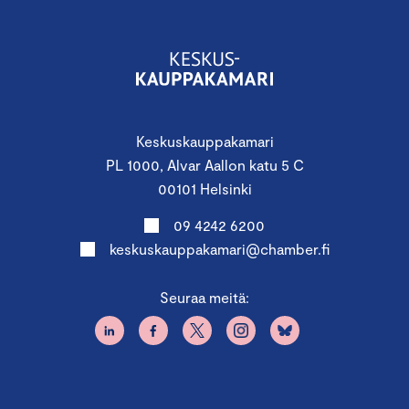
Keskuskauppakamari
PL 1000, Alvar Aallon katu 5 C
00101 Helsinki
09 4242 6200
keskuskauppakamari@chamber.fi
Seuraa meitä: