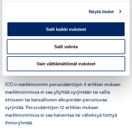
ajatuksen ja mielipiteen vapautta.
Näytä tiedot
Ruotsinkielisten näkökohtien esittämistä ei voida todeta
sopimattomaksi sillä perustella, että toiminta saattaa
Salli kaikki evästeet
häiritä suomenkielisiä ihmisiä. Vastaavasti
suomenkielisten näkökohtien esittämistä ei voida todeta
sopimattomaksi sillä perustella, että toiminta saattaa
Salli valinta
häiritä joitakin ruotsinkielisiä ihmisiä.
Vain välttämättömät evästeet
Mainonnan eettisen neuvoston lausunto
ICC:n markkinoinnin perussääntöjen 4 artiklan mukaan
markkinoinnissa ei saa yllyttää syrjintään tai sallia
etniseen tai kansalliseen alkuperään perustuvaa
syrjintää. Perussääntöjen 12 artiklan mukaan
markkinoinnissa ei saa halventaa tai väheksyä tiettyä
ihmisryhmää.