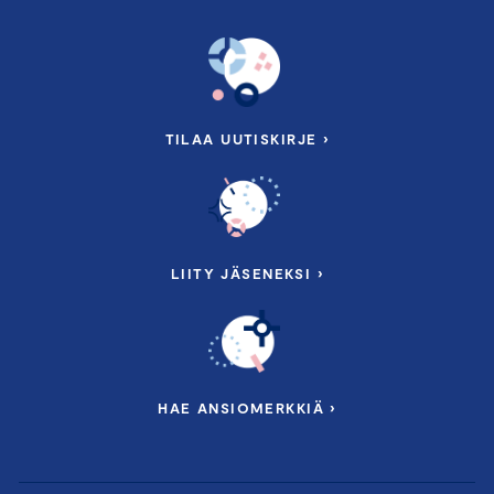
TILAA UUTISKIRJE ›
LIITY JÄSENEKSI ›
HAE ANSIOMERKKIÄ ›