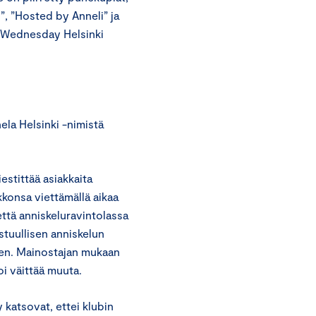
, ”Hosted by Anneli” ja
d Wednesday Helsinki
la Helsinki -nimistä
stittää asiakkaita
kkonsa viettämällä aikaa
että anniskeluravintolassa
astuullisen anniskelun
taen. Mainostajan mukaan
oi väittää muuta.
atsovat, ettei klubin