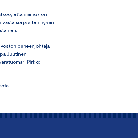
atsoo, että mainos on
 vastaisia ja siten hyvän
stainen.
euvoston puheenjohtaja
rpa Juutinen,
 varatuomari Pirkko
ta