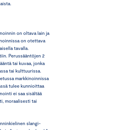
aista.
oinnin on oltava lain ja
inoinnissa on otettava
sella tavalla.
tiin. Perussääntöjen 2
 ääntä tai kuvaa, jonka
sa tai kulttuurissa.
stetussa markkinoinnissa
ässä tulee kunnioittaa
inti ei saa sisältää
i, moraalisesti tai
ninkielinen slangi-