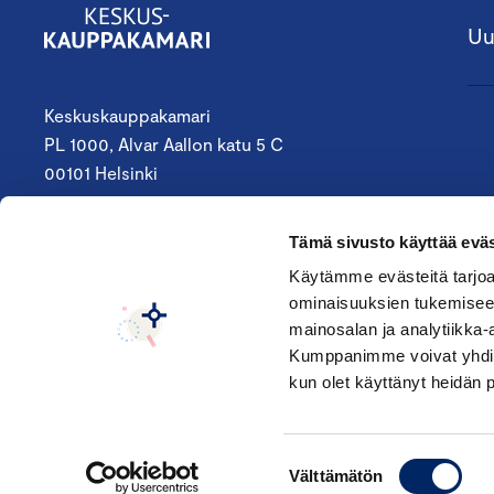
Uu
Keskuskauppakamari
PL 1000, Alvar Aallon katu 5 C
00101 Helsinki
09 4242 6200
Tämä sivusto käyttää eväs
keskuskauppakamari@chamber.fi
Käytämme evästeitä tarjoa
ominaisuuksien tukemisee
Seuraa meitä:
mainosalan ja analytiikka-
Kumppanimme voivat yhdistää 
kun olet käyttänyt heidän 
Suostumuksen
Välttämätön
valinta
© Keskuskauppakamari 2026