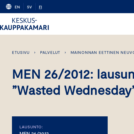
Skip
EN
SV
FI
to
content
ETUSIVU
›
PALVELUT
›
MAINONNAN EETTINEN NEUV
MEN 26/2012: lausu
”Wasted Wednesday
LAUSUNTO:
MEN 26/2012