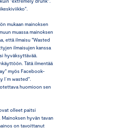
 kuin ”extremely drunk”.
keskiviikko”.
nnön mukaan mainoksen
n muun muassa mainoksen
a, että ilmaisu ”Wasted
yjen ilmaisujen kanssa
isi hyväksyttävää.
nkäyttöön. Tätä ilmentää
day” myös Facebook-
ay I´m wasted”.
 otettava huomioon sen
vat olleet paitsi
iä. Mainoksen hyvän tavan
mainos on tavoittanut