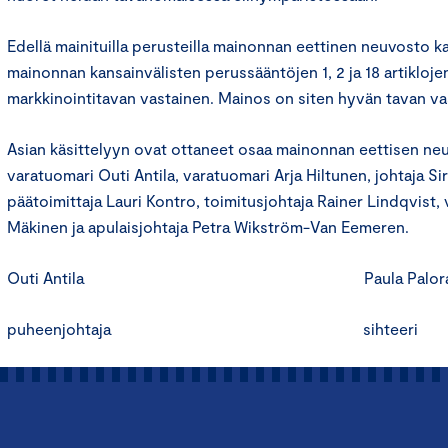
Edellä mainituilla perusteilla mainonnan eettinen neuvosto k
mainonnan kansainvälisten perussääntöjen 1, 2 ja 18 artiklojen
markkinointitavan vastainen. Mainos on siten hyvän tavan va
Asian käsittelyyn ovat ottaneet osaa mainonnan eettisen n
varatuomari Outi Antila, varatuomari Arja Hiltunen, johtaja Si
päätoimittaja Lauri Kontro, toimitusjohtaja Rainer Lindqvist,
Mäkinen ja apulaisjohtaja Petra Wikström-Van Eemeren.
Outi Antila Paula Paloran
puheenjohtaja sihteeri