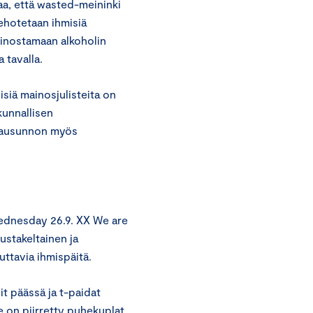
taa, että wasted-meininki
ehotetaan ihmisiä
inostamaan alkoholin
 tavalla.
siä mainosjulisteita on
kunnallisen
 lausunnon myös
ednesday 26.9. XX We are
stakeltainen ja
ttavia ihmispäitä.
t päässä ja t-paidat
e on piirretty puhekuplat,