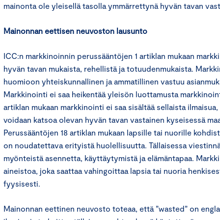
mainonta ole yleisellä tasolla ymmärrettynä hyvän tavan vast
Mainonnan eettisen neuvoston lausunto
ICC:n markkinoinnin perussääntöjen 1 artiklan mukaan markkin
hyvän tavan mukaista, rehellistä ja totuudenmukaista. Markk
huomioon yhteiskunnallinen ja ammatillinen vastuu asianmukai
Markkinointi ei saa heikentää yleisön luottamusta markkinoin
artiklan mukaan markkinointi ei saa sisältää sellaista ilmaisua,
voidaan katsoa olevan hyvän tavan vastainen kyseisessä maas
Perussääntöjen 18 artiklan mukaan lapsille tai nuorille kohdi
on noudatettava erityistä huolellisuutta. Tällaisessa viestinn
myönteistä asennetta, käyttäytymistä ja elämäntapaa. Markkino
aineistoa, joka saattaa vahingoittaa lapsia tai nuoria henkisest
fyysisesti.
Mainonnan eettinen neuvosto toteaa, että ”wasted” on englan