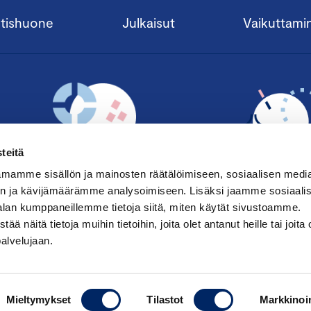
tishuone
Julkaisut
Vaikuttami
teitä
mamme sisällön ja mainosten räätälöimiseen, sosiaalisen medi
n ja kävijämäärämme analysoimiseen. Lisäksi jaamme sosiaali
alan kumppaneillemme tietoja siitä, miten käytät sivustoamme.
TILAA UUTISKIRJE ›
LIITY JÄSENE
näitä tietoja muihin tietoihin, joita olet antanut heille tai joita 
palvelujaan.
Mieltymykset
Tilastot
Markkinoin
Saavutettavuusseloste
|
Keskuskau