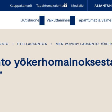
Kauppakamarit
Tapahtumakalenteri
Medialle
ASIANTUN
Uutishuone
Vaikuttaminen
Tapahtumat ja valme
OSTO
›
ETSI LAUSUNTOA
›
MEN 26/2012: LAUSUNTO YÖK
nto yökerhomainoksest
”