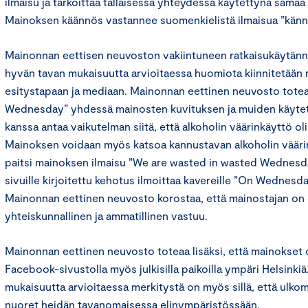
ilmaisu ja tarkoittaa tällaisessa yhteydessä käytettynä samaa
Mainoksen käännös vastannee suomenkielistä ilmaisua ”känni
Mainonnan eettisen neuvoston vakiintuneen ratkaisukäytä
hyvän tavan mukaisuutta arvioitaessa huomiota kiinnitetää
esitystapaan ja mediaan. Mainonnan eettinen neuvosto totea
Wednesday” yhdessä mainosten kuvituksen ja muiden käytett
kanssa antaa vaikutelman siitä, että alkoholin väärinkäyttö ol
Mainoksen voidaan myös katsoa kannustavan alkoholin vääri
paitsi mainoksen ilmaisu ”We are wasted in wasted Wednes
sivuille kirjoitettu kehotus ilmoittaa kavereille ”On Wednesd
Mainonnan eettinen neuvosto korostaa, että mainostajan on
yhteiskunnallinen ja ammatillinen vastuu.
Mainonnan eettinen neuvosto toteaa lisäksi, että mainokset o
Facebook-sivustolla myös julkisilla paikoilla ympäri Helsink
mukaisuutta arvioitaessa merkitystä on myös sillä, että ulko
nuoret heidän tavanomaisessa elinympäristössään.