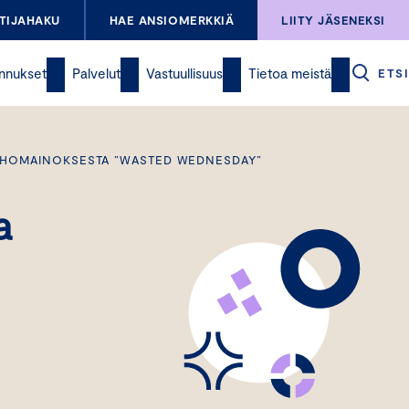
TIJAHAKU
HAE ANSIOMERKKIÄ
LIITY JÄSENEKSI
nnukset
Palvelut
Vastuullisuus
Tietoa meistä
ETSI
ERHOMAINOKSESTA ”WASTED WEDNESDAY”
a