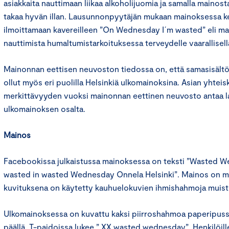
asiakkaita nauttimaan liikaa alkoholijuomia ja samalla mainos
takaa hyvän illan. Lausunnonpyytäjän mukaan mainoksessa k
ilmoittamaan kavereilleen ”On Wednesday I´m wasted” eli ma
nauttimista humaltumistarkoituksessa terveydelle vaarallisella
Mainonnan eettisen neuvoston tiedossa on, että samasisältöi
ollut myös eri puolilla Helsinkiä ulkomainoksina. Asian yhteis
merkittävyyden vuoksi mainonnan eettinen neuvosto antaa
ulkomainoksen osalta.
Mainos
Facebookissa julkaistussa mainoksessa on teksti ”Wasted W
wasted in wasted Wednesday Onnela Helsinki”. Mainos on mu
kuvituksena on käytetty kauhuelokuvien ihmishahmoja muistu
Ulkomainoksessa on kuvattu kaksi piirroshahmoa paperipussi
päällä. T-paidoissa lukee ” XX wasted wednesday”. Henkilöill