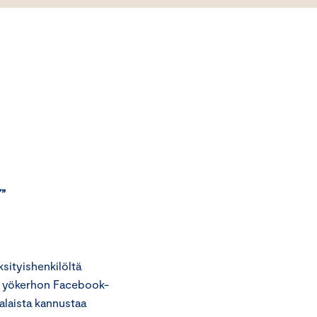
”
ityishenkilöltä
t yökerhon Facebook-
alaista kannustaa