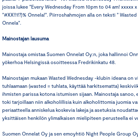
joissa lukee ”Every Wednesday From 10pm to 04 am! xxxxx x ”
”#XX!!1!?)% Onnela!”. Piirroshahmojen alla on teksti ” Waste
Onnela”.
Mainostajan lausuma
Mainostaja omistaa Suomen Onnelat Oy:n, joka hallinnoi Onne
yökerhoa Helsingissä osoitteessa Fredrikinkatu 48.
Mainostajan mukaan Wasted Wednesday -klubin ideana on vie
tuhlaamaan (wasted = tuhlata, käyttää harkitsematta) keskivii
ihmisten parissa kotona istumisen sijaan. Mainostaja sanoo, 
toki tarjoillaan niin alkoholillisia kuin alkoholittomia juomia v
periaatteella anniskelua koskevia lakeja ja asetuksia noudat
yksittäisen henkilön ylimalkaisen mielipiteen perusteella ei v
Suomen Onnelat Oy ja sen emoyhtiö Night People Group Oy k