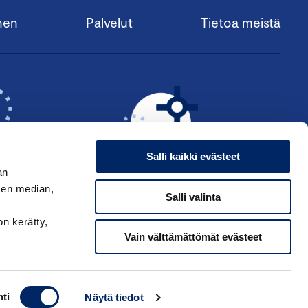
nen
Palvelut
Tietoa meistä
Salli kaikki evästeet
an
sen median,
Salli valinta
KSI ›
HAE ANSIOMERKKIÄ ›
on kerätty,
Vain välttämättömät evästeet
ti
Näytä tiedot
ppakamarin tietosuojaseloste
|
Käyttöehdot
|
Muuta evästeasetuksia