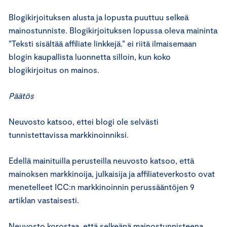
Blogikirjoituksen alusta ja lopusta puuttuu selkeä
mainostunniste. Blogikirjoituksen lopussa oleva maininta
”Teksti sisältää affiliate linkkejä.” ei riitä ilmaisemaan
blogin kaupallista luonnetta silloin, kun koko
blogikirjoitus on mainos.
Päätös
Neuvosto katsoo, ettei blogi ole selvästi
tunnistettavissa markkinoinniksi.
Edellä mainituilla perusteilla neuvosto katsoo, että
mainoksen markkinoija, julkaisija ja affiliateverkosto ovat
menetelleet ICC:n markkinoinnin perussääntöjen 9
artiklan vastaisesti.
Neuvosto korostaa, että selkeänä mainostunnisteena