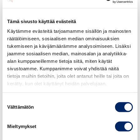
Affiliateverkoston vastaus
Julkaisija toimii verkostossamme julkaisijana ja on
Tämä sivusto käyttää evästeitä
kirjoittanut blogitekstin, jonka perässä on ollut maininta
Käytämme evästeitä tarjoamamme sisällön ja mainosten
siitä, että kyseessä on mainos. Pitkän blogitekstin
räätälöimiseen, sosiaalisen median ominaisuuksien
päätteeksi kirjoittaja mainitsee postauksen sisältävän
tukemiseen ja kävijämäärämme analysoimiseen. Lisäksi
mainoslinkkejä. Luottokorttia käsittelevä postaus ei
jaamme sosiaalisen median, mainosalan ja analytiikka-
paljastu mainokseksi kuin lopussa.
alan kumppaneillemme tietoja siitä, miten käytät
sivustoamme. Kumppanimme voivat yhdistää näitä
Olemme pyytäneet julkaisijaa korjaamaan asian eli
tietoja muihin tietoihin, joita olet antanut heille tai joita on
kerätty, kun olet käyttänyt heidän palvelujaan.
selventämään heti blogitekstin alussa, että kyseessä on
teksti, joka sisältää mainoslinkkejä ja hän on asian
korjannut.
Suostumuksen
Välttämätön
valinta
Mainonnan eettisen neuvoston lausunto
Mieltymykset
Mainonnan eettisen neuvoston sääntöjen 6.5 kohdan