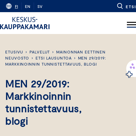
Skip
FI
EN
SV
ETSI
to
content
ETUSIVU
›
PALVELUT
›
MAINONNAN EETTINEN
NEUVOSTO
›
ETSI LAUSUNTOA
›
MEN 29/2019:
MARKKINOINNIN TUNNISTETTAVUUS, BLOGI
MEN 29/2019:
Markkinoinnin
tunnistettavuus,
blogi