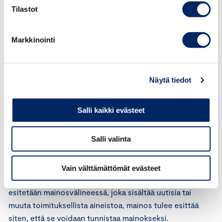
mukaan asioissa, jotka ovat ilmeisen selkeitä ja joissa on
Tilastot
vakiintunut ratkaisukäytäntö, puheenjohtaja voi sihteerin
esittelystä tehdä päätöksen yksin.
Markkinointi
Neuvostolla on nyt kysymyksessä olevan kaltaisissa
markkinoinnin tunnistettavuutta koskevissa asioissa
vakiintunut ratkaisukäytäntö, minkä vuoksi
Näytä tiedot
puheenjohtaja voi tehdä päätöksen yksin.
Salli kaikki evästeet
Sovellettavat säännöt
Salli valinta
Kansainvälisen kauppakamarin (ICC) markkinoinnin
perussääntöjen 9 artiklan mukaan markkinoinnin tulee
olla esitystavasta ja markkinointivälineestä riippumatta
Vain välttämättömät evästeet
selvästi tunnistettavissa markkinoinniksi. Jos mainos
esitetään mainosvälineessä, joka sisältää uutisia tai
muuta toimituksellista aineistoa, mainos tulee esittää
siten, että se voidaan tunnistaa mainokseksi.