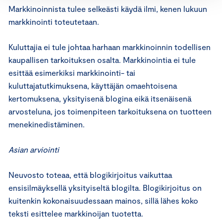
Markkinoinnista tulee selkeästi käydä ilmi, kenen lukuun
markkinointi toteutetaan.
Kuluttajia ei tule johtaa harhaan markkinoinnin todellisen
kaupallisen tarkoituksen osalta. Markkinointia ei tule
esittää esimerkiksi markkinointi- tai
kuluttajatutkimuksena, käyttäjän omaehtoisena
kertomuksena, yksityisenä blogina eikä itsenäisenä
arvosteluna, jos toimenpiteen tarkoituksena on tuotteen
menekinedistäminen.
Asian arviointi
Neuvosto toteaa, että blogikirjoitus vaikuttaa
ensisilmäyksellä yksityiseltä blogilta. Blogikirjoitus on
kuitenkin kokonaisuudessaan mainos, sillä lähes koko
teksti esittelee markkinoijan tuotetta.