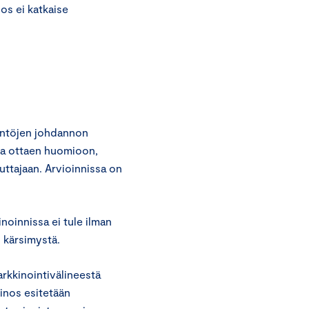
nos ei katkaise
äntöjen johdannon
va ottaen huomioon,
ttajaan. Arvioinnissa on
noinnissa ei tule ilman
i kärsimystä.
arkkinointivälineestä
ainos esitetään