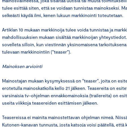
mainosvälineessä, joka sisältää uutisia tai muuta toimituksell
tulee esittää siten, että se voidaan tunnistaa mainokseksi. M
selkeästi käydä ilmi, kenen lukuun markkinointi toteutetaan.
Artiklan 10 mukaan markkinoija tulee voida tunnistaa ja markk
mahdollisuuksien mukaan sisältää markkinoijan yhteystiedot.
sovelleta silloin, kun viestinnän yksinomaisena tarkoituksena
tulevaan markkinointiin (”teaser”).
Mainoksen arviointi
Mainostajan mukaan kysymyksessä on ”teaser”, joita on esite
erotetulla mainoskatkolla kello 21 jälkeen. Teasereita on esite
varsinaisia tv-ohjelman ennakkomainoksia (trailereita) on esit
useita viikkoja teasereiden esittämisen jälkeen.
Teasereissa ei mainita mainostettavan ohjelman nimeä. Niiss
Kutonen-kanavan tunnusta, josta katsoja voisi päätellä, ett