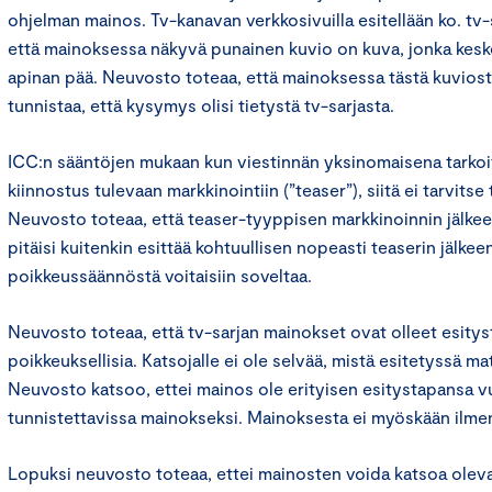
ohjelman mainos. Tv-kanavan verkkosivuilla esitellään ko. tv-s
että mainoksessa näkyvä punainen kuvio on kuva, jonka keske
apinan pää. Neuvosto toteaa, että mainoksessa tästä kuviost
tunnistaa, että kysymys olisi tietystä tv-sarjasta.
ICC:n sääntöjen mukaan kun viestinnän yksinomaisena tarkoi
kiinnostus tulevaan markkinointiin (”teaser”), siitä ei tarvitse
Neuvosto toteaa, että teaser-tyyppisen markkinoinnin jälke
pitäisi kuitenkin esittää kohtuullisen nopeasti teaserin jälkeen
poikkeussäännöstä voitaisiin soveltaa.
Neuvosto toteaa, että tv-sarjan mainokset ovat olleet esitys
poikkeuksellisia. Katsojalle ei ole selvää, mistä esitetyssä m
Neuvosto katsoo, ettei mainos ole erityisen esitystapansa vu
tunnistettavissa mainokseksi. Mainoksesta ei myöskään ilmen
Lopuksi neuvosto toteaa, ettei mainosten voida katsoa olevan