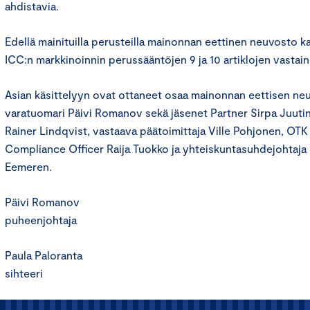
ahdistavia.
Edellä mainituilla perusteilla mainonnan eettinen neuvosto k
ICC:n markkinoinnin perussääntöjen 9 ja 10 artiklojen vastain
Asian käsittelyyn ovat ottaneet osaa mainonnan eettisen n
varatuomari Päivi Romanov sekä jäsenet Partner Sirpa Juutin
Rainer Lindqvist, vastaava päätoimittaja Ville Pohjonen, OT
Compliance Officer Raija Tuokko ja yhteiskuntasuhdejohtaja
Eemeren.
Päivi Romanov
puheenjohtaja
Paula Paloranta
sihteeri