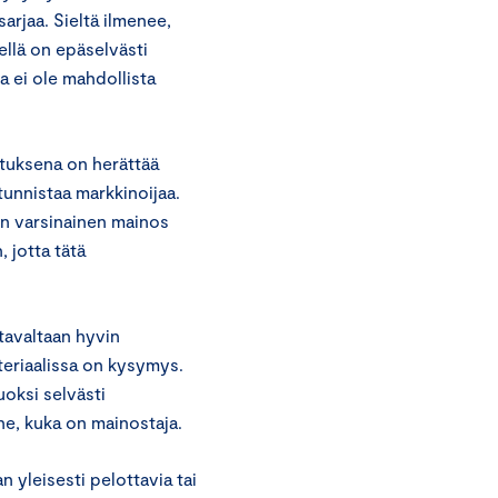
arjaa. Sieltä ilmenee,
llä on epäselvästi
a ei ole mahdollista
tuksena on herättää
 tunnistaa markkinoijaa.
en varsinainen mainos
, jotta tätä
tavaltaan hyvin
ateriaalissa on kysymys.
oksi selvästi
e, kuka on mainostaja.
 yleisesti pelottavia tai