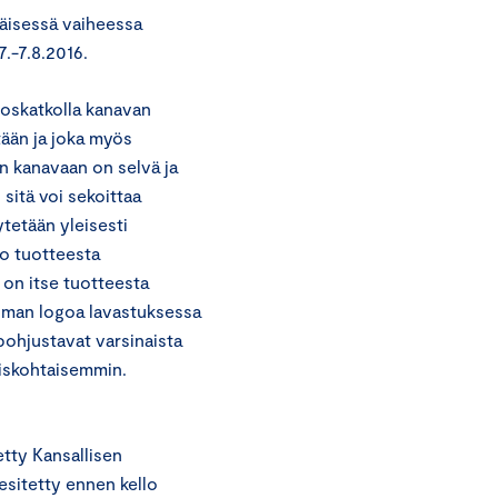
äisessä vaiheessa
.7.-7.8.2016.
noskatkolla kanavan
tään ja joka myös
n kanavaan on selvä ja
itä voi sekoittaa
tetään yleisesti
rro tuotteesta
a on itse tuotteesta
elman logoa lavastuksessa
 pohjustavat varsinaista
yiskohtaisemmin.
etty Kansallisen
 esitetty ennen kello