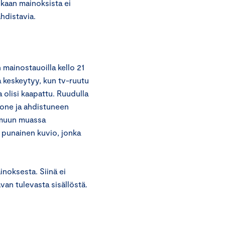
kaan mainoksista ei
ahdistavia.
 mainostauoilla kello 21
a keskeytyy, kun tv-ruutu
a olisi kaapattu. Ruudulla
uone ja ahdistuneen
 muun muassa
 punainen kuvio, jonka
inoksesta. Siinä ei
van tulevasta sisällöstä.