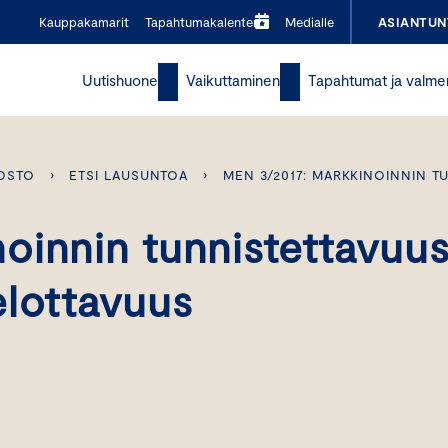
Kauppakamarit
Tapahtumakalenteri
Medialle
ASIANTUN
Uutishuone
Vaikuttaminen
Tapahtumat ja valme
OSTO
›
ETSI LAUSUNTOA
›
MEN 3/2017: MARKKINOINNIN T
oinnin tunnistettavuus
elottavuus