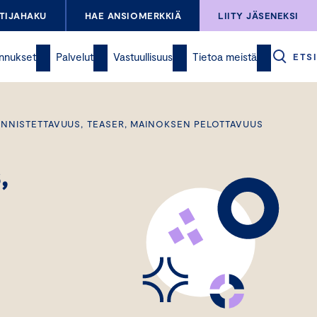
TIJAHAKU
HAE ANSIOMERKKIÄ
LIITY JÄSENEKSI
nnukset
Palvelut
Vastuullisuus
Tietoa meistä
ETSI
UNNISTETTAVUUS, TEASER, MAINOKSEN PELOTTAVUUS
,