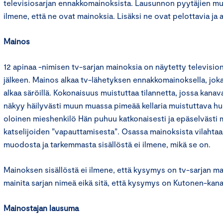
televisiosarjan ennakkomainoksista. Lausunnon pyytäjien mu
ilmene, että ne ovat mainoksia. Lisäksi ne ovat pelottavia ja 
Mainos
12 apinaa -nimisen tv-sarjan mainoksia on näytetty television
jälkeen. Mainos alkaa tv-lähetyksen ennakkomainoksella, jok
alkaa säröillä. Kokonaisuus muistuttaa tilannetta, jossa kanav
näkyy häilyvästi muun muassa pimeää kellaria muistuttava h
oloinen mieshenkilö Hän puhuu katkonaisesti ja epäselvästi
katselijoiden ”vapauttamisesta”. Osassa mainoksista vilahtaa
muodosta ja tarkemmasta sisällöstä ei ilmene, mikä se on.
Mainoksen sisällöstä ei ilmene, että kysymys on tv-sarjan ma
mainita sarjan nimeä eikä sitä, että kysymys on Kutonen-kana
Mainostajan lausuma