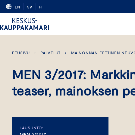
Skip
EN
SV
FI
to
content
ETUSIVU
›
PALVELUT
›
MAINONNAN EETTINEN NEUV
MEN 3/2017: Markkin
teaser, mainoksen p
LAUSUNTO:
MEN 3/2017