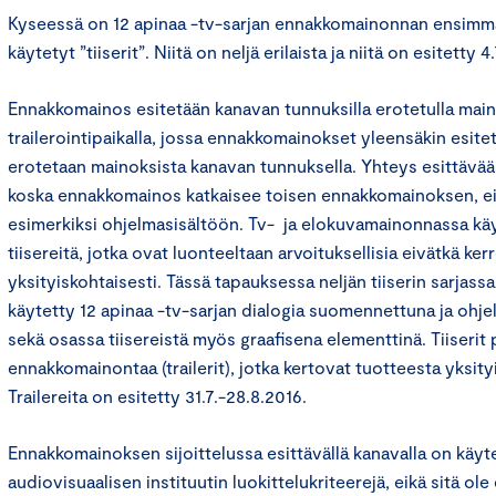
Kyseessä on 12 apinaa -tv-sarjan ennakkomainonnan ensimm
käytetyt ”tiiserit”. Niitä on neljä erilaista ja niitä on esitetty 4
Ennakkomainos esitetään kanavan tunnuksilla erotetulla mai
trailerointipaikalla, jossa ennakkomainokset yleensäkin esite
erotetaan mainoksista kanavan tunnuksella. Yhteys esittävää
koska ennakkomainos katkaisee toisen ennakkomainoksen, ei s
esimerkiksi ohjelmasisältöön. Tv- ja elokuvamainonnassa käy
tiisereitä, jotka ovat luonteeltaan arvoituksellisia eivätkä ke
yksityiskohtaisesti. Tässä tapauksessa neljän tiiserin sarjass
käytetty 12 apinaa -tv-sarjan dialogia suomennettuna ja ohj
sekä osassa tiisereistä myös graafisena elementtinä. Tiiserit
ennakkomainontaa (trailerit), jotka kertovat tuotteesta yksit
Trailereita on esitetty 31.7.-28.8.2016.
Ennakkomainoksen sijoittelussa esittävällä kanavalla on käyt
audiovisuaalisen instituutin luokittelukriteerejä, eikä sitä ole