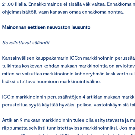
21.00 illalla. Ennakkomainos ei sisällä väkivaltaa. Ennakkomai
ohjelmasisältöä, vaan kanavan omaa ennakkomainontaa.
Mainonnan eettisen neuvoston lausunto
Sovellettavat säännöt
Kansainvälisen kauppakamarin ICC:n markkinoinnin perussä
tulkintaa koskevan kohdan mukaan markkinointia on arvioita
miten se vaikuttaa markkinoinnin kohderyhmän keskivertokulu
lisäksi otettava huomioon markkinointiväline.
ICC:n markkinoinnin perussääntöjen 4 artiklan mukaan markki
perusteltua syytä käyttää hyväksi pelkoa, vastoinkäymisiä ta
Artiklan 9 mukaan markkinoinnin tulee olla esitystavasta ja m
riippumatta selvästi tunnistettavissa markkinoinniksi. Jos m