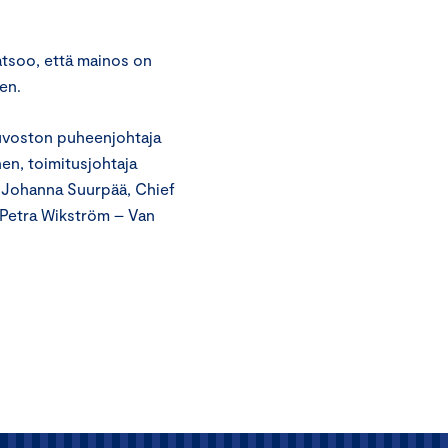
atsoo, että mainos on
en.
euvoston puheenjohtaja
en, toimitusjohtaja
K Johanna Suurpää, Chief
 Petra Wikström – Van