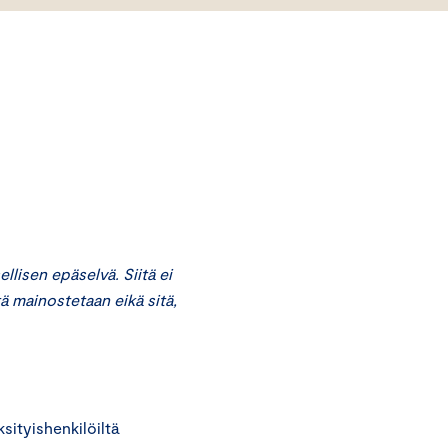
isen epäselvä. Siitä ei
tä mainostetaan eikä sitä,
ityishenkilöiltä