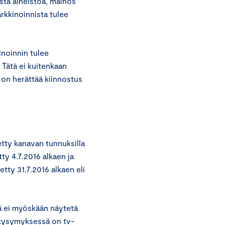
ista aineistoa, mainos
arkkinoinnista tulee
inoinnin tulee
 Tätä ei kuitenkaan
 on herättää kiinnostus
tty kanavan tunnuksilla
tty 4.7.2016 alkaen ja
etty 31.7.2016 alkaen eli
ä ei myöskään näytetä
ä kysymyksessä on tv-