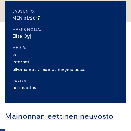
LAUSUNTO:
MEN 31/2017
MARKKINOIJA:
Elisa Oyj
MEDIA:
tv
internet
ulkomainos / mainos myymälässä
PÄÄTÖS:
huomautus
Mainonnan eettinen neuvosto