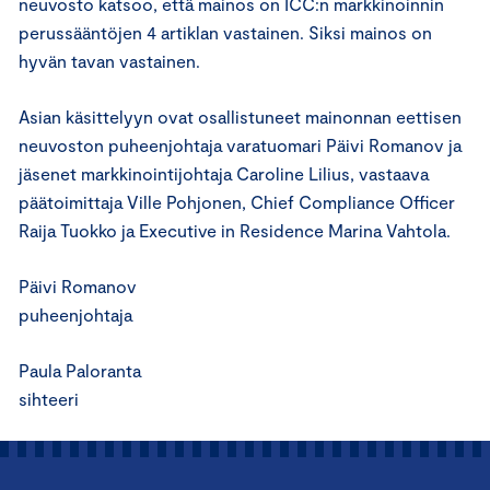
neuvosto katsoo, että mainos on ICC:n markkinoinnin
perussääntöjen 4 artiklan vastainen. Siksi mainos on
hyvän tavan vastainen.
Asian käsittelyyn ovat osallistuneet mainonnan eettisen
neuvoston puheenjohtaja varatuomari Päivi Romanov ja
jäsenet markkinointijohtaja Caroline Lilius, vastaava
päätoimittaja Ville Pohjonen, Chief Compliance Officer
Raija Tuokko ja Executive in Residence Marina Vahtola.
Päivi Romanov
puheenjohtaja
Paula Paloranta
sihteeri