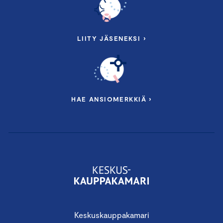
LIITY JÄSENEKSI ›
HAE ANSIOMERKKIÄ ›
Keskuskauppakamari