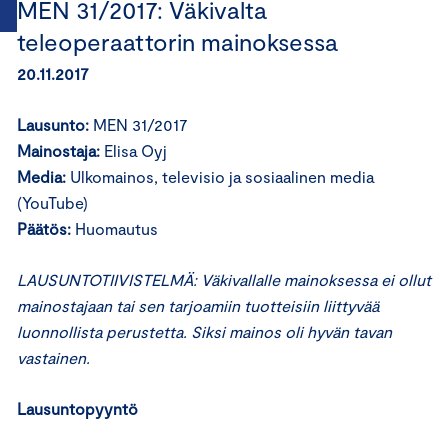
MEN 31/2017: Väkivalta
teleoperaattorin mainoksessa
20.11.2017
Lausunto:
MEN 31/2017
Mainostaja:
Elisa Oyj
Media:
Ulkomainos, televisio ja sosiaalinen media
(YouTube)
Päätös:
Huomautus
LAUSUNTOTIIVISTELMÄ: Väkivallalle mainoksessa ei ollut
mainostajaan tai sen tarjoamiin tuotteisiin liittyvää
luonnollista perustetta. Siksi mainos oli hyvän tavan
vastainen.
Lausuntopyyntö