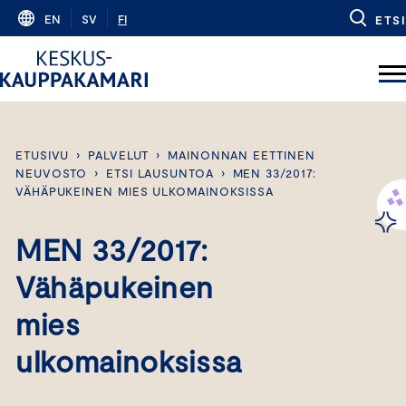
Skip
EN
SV
FI
ETSI
to
content
ETUSIVU
›
PALVELUT
›
MAINONNAN EETTINEN
NEUVOSTO
›
ETSI LAUSUNTOA
›
MEN 33/2017:
VÄHÄPUKEINEN MIES ULKOMAINOKSISSA
MEN 33/2017:
Vähäpukeinen
mies
ulkomainoksissa