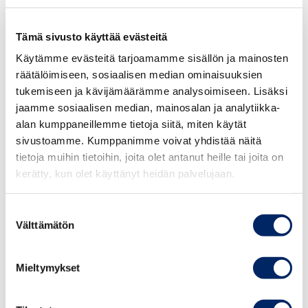
mainoksesta tähän kysymykseen. AR-sovellus Arilynin
kautta oli mahdollista myös laajentaa teoskokemusta
Tämä sivusto käyttää evästeitä
mainoksen kuvasta lnkerön muihin kyseisen sarjan
Käytämme evästeitä tarjoamamme sisällön ja mainosten
teoksiin.
räätälöimiseen, sosiaalisen median ominaisuuksien
tukemiseen ja kävijämäärämme analysoimiseen. Lisäksi
Mainonnan eettisen neuvoston lausunto
jaamme sosiaalisen median, mainosalan ja analytiikka-
alan kumppaneillemme tietoja siitä, miten käytät
Sovellettavat säännöt
sivustoamme. Kumppanimme voivat yhdistää näitä
tietoja muihin tietoihin, joita olet antanut heille tai joita on
Kansainvälisen kauppakamarin (ICC) markkinoinnin
kerätty, kun olet käyttänyt heidän palvelujaan.
perussääntöjen 4 artiklan mukaan markkinoinnissa ei saa
sallia sukupuoleen perustuvaa syrjintää.
Suostumuksen
Välttämätön
valinta
Mainonnan eettisen neuvoston hyvää markkinointitapaa
koskevien periaatteiden 1 kohdan mukaan mainos on
Mieltymykset
hyvän markkinointitavan vastainen, jos naista tai miestä
käytetään katseenvangitsijana tai seksiobjektina ja