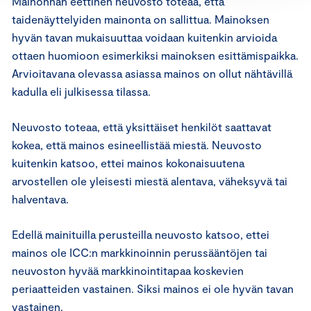
Mainonnan eettinen neuvosto toteaa, että
taidenäyttelyiden mainonta on sallittua. Mainoksen
hyvän tavan mukaisuuttaa voidaan kuitenkin arvioida
ottaen huomioon esimerkiksi mainoksen esittämispaikka.
Arvioitavana olevassa asiassa mainos on ollut nähtävillä
kadulla eli julkisessa tilassa.
Neuvosto toteaa, että yksittäiset henkilöt saattavat
kokea, että mainos esineellistää miestä. Neuvosto
kuitenkin katsoo, ettei mainos kokonaisuutena
arvostellen ole yleisesti miestä alentava, väheksyvä tai
halventava.
Edellä mainituilla perusteilla neuvosto katsoo, ettei
mainos ole ICC:n markkinoinnin perussääntöjen tai
neuvoston hyvää markkinointitapaa koskevien
periaatteiden vastainen. Siksi mainos ei ole hyvän tavan
vastainen.