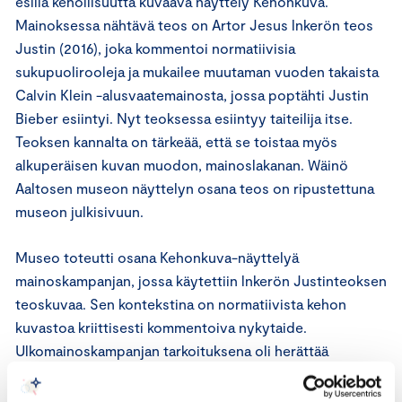
esillä kehollisuutta kuvaava näyttely Kehonkuva.
Mainoksessa nähtävä teos on Artor Jesus lnkerön teos
Justin (2016), joka kommentoi normatiivisia
sukupuolirooleja ja mukailee muutaman vuoden takaista
Calvin Klein -alusvaatemainosta, jossa poptähti Justin
Bieber esiintyi. Nyt teoksessa esiintyy taiteilija itse.
Teoksen kannalta on tärkeää, että se toistaa myös
alkuperäisen kuvan muodon, mainoslakanan. Wäinö
Aaltosen museon näyttelyn osana teos on ripustettuna
museon julkisivuun.
Museo toteutti osana Kehonkuva-näyttelyä
mainoskampanjan, jossa käytettiin lnkerön Justin­teoksen
teoskuvaa. Sen kontekstina on normatiivista kehon
kuvastoa kriittisesti kommentoiva nykytaide.
Ulkomainoskampanjan tarkoituksena oli herättää
ajatuksia osana suurempaa yhteiskunnallista keskustelua.
Museon katumainoksissa juuri museon nimi johdattaa