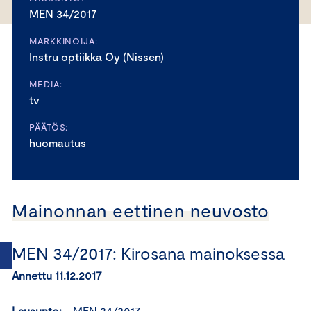
MEN 34/2017
MARKKINOIJA:
Instru optiikka Oy (Nissen)
MEDIA:
tv
PÄÄTÖS:
huomautus
Mainonnan eettinen neuvosto
MEN 34/2017: Kirosana mainoksessa
Annettu 11.12.2017
Lausunto:
MEN 34/2017