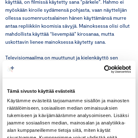
käyttää, on filmissä käytetty sana “pärkele”. Hahmo ei
myöskään kiroile sydämensä pohjasta, vaan näyttelijän
ollessa suomenruotsalainen hänen käyttämänsä murre
antaa repliikkiin koomisia sävyjä. Mainoksessa olisi ollut
mahdollista käyttää “lievempää” kirosanaa, mutta
uskottavin lienee mainoksessa käytetty sana.
Televisiomaailma on muuttunut ja kielenkäyttö sen
mukana. Osassa suomalaisista, eri katseluaikoina
esitettävistä tv-sarjoista käytetään huomattavasti
ronskimpaa kieltä kuin silmälasimainoksessa. Kirosanalla
on mainoksessa dramaturginen tarkoitus.
Tämä sivusto käyttää evästeitä
Käytämme evästeitä tarjoamamme sisällön ja mainosten
Mainonnan eettisen neuvoston lausunto
räätälöimiseen, sosiaalisen median ominaisuuksien
tukemiseen ja kävijämäärämme analysoimiseen. Lisäksi
Sovellettavat säännöt
jaamme sosiaalisen median, mainosalan ja analytiikka-
alan kumppaneillemme tietoja siitä, miten käytät
Kansainvälisen kauppakamarin ICC:n markkinoinnin
sivustoamme. Kumppanimme voivat yhdistää näitä