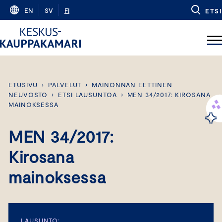
Skip
EN
SV
FI
ETSI
to
content
ETUSIVU
›
PALVELUT
›
MAINONNAN EETTINEN
NEUVOSTO
›
ETSI LAUSUNTOA
›
MEN 34/2017: KIROSANA
MAINOKSESSA
MEN 34/2017:
Kirosana
mainoksessa
LAUSUNTO: