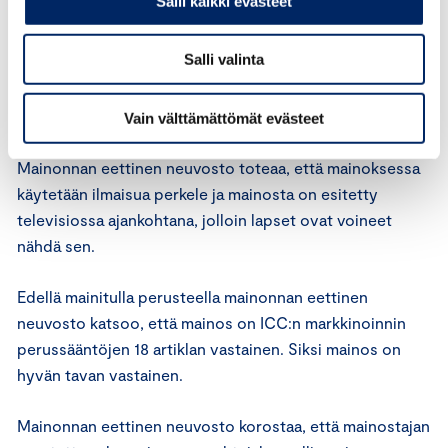
Salli kaikki evästeet
Mainonnan eettinen neuvosto toteaa aluksi, että
kaupallisen viestinnän sananvapaus ei ole
Salli valinta
sananvapauden ytimessä, vaan siinä on tiettyjä
rajoituksia. Tämän vuoksi televisiosarjojen kielenkäyttö
ei ole rinnastettavissa mainokseen.
Vain välttämättömät evästeet
Mainonnan eettinen neuvosto toteaa, että mainoksessa
käytetään ilmaisua perkele ja mainosta on esitetty
televisiossa ajankohtana, jolloin lapset ovat voineet
nähdä sen.
Edellä mainitulla perusteella mainonnan eettinen
neuvosto katsoo, että mainos on ICC:n markkinoinnin
perussääntöjen 18 artiklan vastainen. Siksi mainos on
hyvän tavan vastainen.
Mainonnan eettinen neuvosto korostaa, että mainostajan