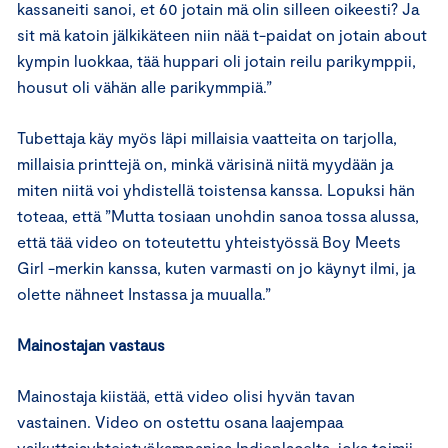
kassaneiti sanoi, et 60 jotain mä olin silleen oikeesti? Ja
sit mä katoin jälkikäteen niin nää t-paidat on jotain about
kympin luokkaa, tää huppari oli jotain reilu parikymppii,
housut oli vähän alle parikymmpiä.”
Tubettaja käy myös läpi millaisia vaatteita on tarjolla,
millaisia printtejä on, minkä värisinä niitä myydään ja
miten niitä voi yhdistellä toistensa kanssa. Lopuksi hän
toteaa, että ”Mutta tosiaan unohdin sanoa tossa alussa,
että tää video on toteutettu yhteistyössä Boy Meets
Girl -merkin kanssa, kuten varmasti on jo käynyt ilmi, ja
olette nähneet Instassa ja muualla.”
Mainostajan vastaus
Mainostaja kiistää, että video olisi hyvän tavan
vastainen. Video on ostettu osana laajempaa
vaikuttajayhteistyökampanjaa Indieplacelta, joka toimii