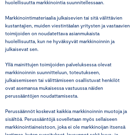
huolellisuutta markkinointia suunnitellessaan.
Markkinointimateriaalia julkaisevien tai sitä välittävien
kustantajien, muiden viestintäalan yritysten ja vastaavien
toimijoiden on noudatettava asianmukaista
huolellisuutta, kun ne hyväksyvät markkinoinnin ja
julkaisevat sen.
Yllä mainittujen toimijoiden palveluksessa olevat
markkinoinnin suunnitteluun, toteutukseen,
julkaisemiseen tai välittämiseen osallistuvat henkilöt
ovat asemansa mukaisessa vastuussa näiden
perussääntöjen noudattamisesta.
Perussäännöt koskevat kaikkia markkinoinnin muotoja ja
sisältöä. Perussääntöjä sovelletaan myös sellaiseen
markkinointiaineistoon, joka ei ole markkinoijan itsensä
laatimaa, kuten suositukset, lausunnot sekä kuva- ja