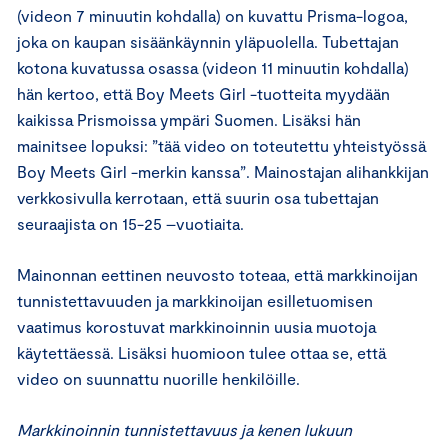
(videon 7 minuutin kohdalla) on kuvattu Prisma-logoa,
joka on kaupan sisäänkäynnin yläpuolella. Tubettajan
kotona kuvatussa osassa (videon 11 minuutin kohdalla)
hän kertoo, että Boy Meets Girl -tuotteita myydään
kaikissa Prismoissa ympäri Suomen. Lisäksi hän
mainitsee lopuksi: ”tää video on toteutettu yhteistyössä
Boy Meets Girl -merkin kanssa”. Mainostajan alihankkijan
verkkosivulla kerrotaan, että suurin osa tubettajan
seuraajista on 15-25 –vuotiaita.
Mainonnan eettinen neuvosto toteaa, että markkinoijan
tunnistettavuuden ja markkinoijan esilletuomisen
vaatimus korostuvat markkinoinnin uusia muotoja
käytettäessä. Lisäksi huomioon tulee ottaa se, että
video on suunnattu nuorille henkilöille.
Markkinoinnin tunnistettavuus ja kenen lukuun