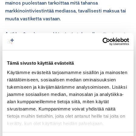
mainos puolestaan tarkoittaa mitä tahansa
markkinointiviestintää mediassa, tavallisesti maksua tai
muuta vastiketta vastaan.
Artiklan 9 mukaan markkinoinnin tulee olla esitystavasta
ja markkinointivälineestä riippumatta selvästi
tunnistettavissa markkinoinniksi. Jos mainos esitetään
mainosvälineessä, joka sisältää uutisia tai muuta
Tämä sivusto käyttää evästeitä
toimituksellista aineistoa, mainos tulee esittää siten, että
Käytämme evästeitä tarjoamamme sisällön ja mainosten
se voidaan tunnistaa mainokseksi. Markkinoinnista tulee
räätälöimiseen, sosiaalisen median ominaisuuksien
selkeästi käydä ilmi, kenen lukuun markkinointi
tukemiseen ja kävijämäärämme analysoimiseen. Lisäksi
toteutetaan.
jaamme sosiaalisen median, mainosalan ja analytiikka-
alan kumppaneillemme tietoja siitä, miten käytät
Kuluttajia ei tule johtaa harhaan markkinoinnin todellisen
sivustoamme. Kumppanimme voivat yhdistää näitä
kaupallisen tarkoituksen osalta. Markkinointia ei tule
tietoja muihin tietoihin, joita olet antanut heille tai joita on
esittää esimerkiksi markkinointi- tai
kerätty, kun olet käyttänyt heidän palvelujaan.
kuluttajatutkimuksena, käyttäjän omaehtoisena