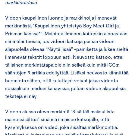
markkinoidaan
Videon kaupallinen luonne ja markkinoija ilmenevät
merkinnästä “Kaupallinen yhteistyö Boy Meet Girl ja
Prisman kanssa*”. Maininta ilmenee kuitenkin ainoastaan
siinä tilanteessa, jos videon katsoja painaa videon
alapuolella olevaa “Näytä lisää” -painiketta ja lukee sieltä
ilmenevät tekstit loppuun asti. Neuvosto katsoo, ettei
tällainen merkintätapa ole niin selkeä kuin mitä ICC:n
sääntöjen 9 artikla edellyttää. Lisäksi neuvosto kiinnittää
huomiota siihen, että kuluttajat voivat jakaa videota
sosiaalisen median kanavissa, jolloin videon alapuolisia
tekstejä ei näy.
Videon alussa oleva merkintä ”Sisältää maksullista
mainossisältöä” sinänsä ilmaisee katsojalle, että
kysymyksessä on video, joka sisältää markkinointia.
Merkintä ei kuitenkaan näy kaikilla katselukerroilla eikä