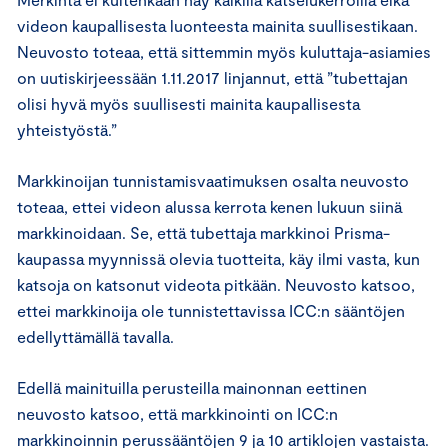
videon kaupallisesta luonteesta mainita suullisestikaan.
Neuvosto toteaa, että sittemmin myös kuluttaja-asiamies
on uutiskirjeessään 1.11.2017 linjannut, että ”tubettajan
olisi hyvä myös suullisesti mainita kaupallisesta
yhteistyöstä.”
Markkinoijan tunnistamisvaatimuksen osalta neuvosto
toteaa, ettei videon alussa kerrota kenen lukuun siinä
markkinoidaan. Se, että tubettaja markkinoi Prisma-
kaupassa myynnissä olevia tuotteita, käy ilmi vasta, kun
katsoja on katsonut videota pitkään. Neuvosto katsoo,
ettei markkinoija ole tunnistettavissa ICC:n sääntöjen
edellyttämällä tavalla.
Edellä mainituilla perusteilla mainonnan eettinen
neuvosto katsoo, että markkinointi on ICC:n
markkinoinnin perussääntöjen 9 ja 10 artiklojen vastaista.