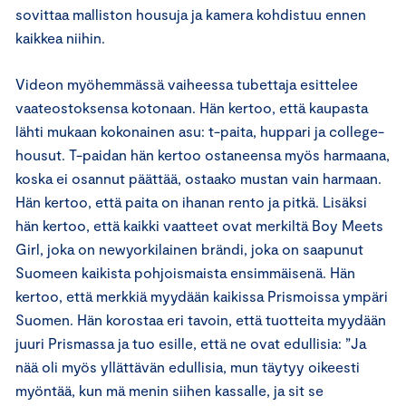
sovittaa malliston housuja ja kamera kohdistuu ennen
kaikkea niihin.
Videon myöhemmässä vaiheessa tubettaja esittelee
vaateostoksensa kotonaan. Hän kertoo, että kaupasta
lähti mukaan kokonainen asu: t-paita, huppari ja college-
housut. T-paidan hän kertoo ostaneensa myös harmaana,
koska ei osannut päättää, ostaako mustan vain harmaan.
Hän kertoo, että paita on ihanan rento ja pitkä. Lisäksi
hän kertoo, että kaikki vaatteet ovat merkiltä Boy Meets
Girl, joka on newyorkilainen brändi, joka on saapunut
Suomeen kaikista pohjoismaista ensimmäisenä. Hän
kertoo, että merkkiä myydään kaikissa Prismoissa ympäri
Suomen. Hän korostaa eri tavoin, että tuotteita myydään
juuri Prismassa ja tuo esille, että ne ovat edullisia: ”Ja
nää oli myös yllättävän edullisia, mun täytyy oikeesti
myöntää, kun mä menin siihen kassalle, ja sit se