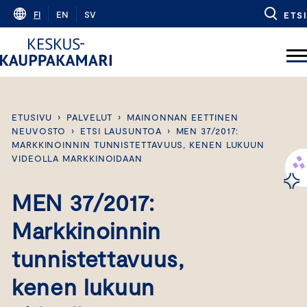
Skip
FI
EN
SV
ETSI
to
content
ETUSIVU
›
PALVELUT
›
MAINONNAN EETTINEN
NEUVOSTO
›
ETSI LAUSUNTOA
›
MEN 37/2017:
MARKKINOINNIN TUNNISTETTAVUUS, KENEN LUKUUN
VIDEOLLA MARKKINOIDAAN
MEN 37/2017:
Markkinoinnin
tunnistettavuus,
kenen lukuun