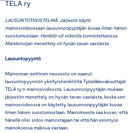
TELA ry
LAUSUNTOTIIVISTELMÄ: Järjestö käytti
mainosvideossaan lausunnonpyytäjän kuvaa ilman hänen
suostumustaan. Henkilö oli videolla tunnistettavissa.
Markkinoijan menettely oli hyvän tavan vastaista.
Lausuntopyyntö
Mainonnan eettinen neuvosto on saanut
lausuntopyynnön yksityishenkilöltä Työeläkevakuuttajat
TELA ry:n mainosvideosta. Lausunnonpyytäjän mukaan
järjestön menettely on hyvän tavan vastaista, koska sen
mainosvideossa on käytetty lausunnonpyytäjän kuvaa
ilman hänen suostumustaan. Mainoksesta saa kuvan, että
hänellä olisi sidos mainostajaan tai että hän esiintyisi
mainoksessa maksua vastaan.