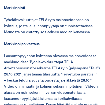
Markkinointi
Työeläkevakuuttajat TELA ry:n mainosvideossa on
kohtaus, josta lausunnonpyytäjä on tunnistettavissa.
Mainosta on esitetty sosiaalisen median kanavissa.
Markkinoijan vastaus
Lausuntopyynnön kohteena olevassa mainosvideossa
markkinoidaan Työeläkevakuuttajat TELA -
Arbetspensionsförsäkrarna TELA ry:n (jäljempänä ”Tela”)
28.10.2021 järjestämää tilaisuutta ”Tervetuloa paratiisiin!
– keskustelutilaisuus taloudesta ja eläkkeistä 28.10.”.
Video on minuutin ja kolmen sekunnin pituinen. Videon
alussa on noin sekunnin verran videomateriaalia
lausunnonpyytäjästä istumassa torikahvilassa
selaamassa puhelintaan. Kuvan käyttöön ei ole pyydetty