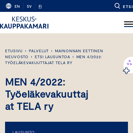
Skip
EN
SV
FI
ETSI
to
content
ETUSIVU
›
PALVELUT
›
MAINONNAN EETTINEN
NEUVOSTO
›
ETSI LAUSUNTOA
›
MEN 4/2022:
TYÖELÄKEVAKUUTTAJAT TELA RY
MEN 4/2022:
Työeläkevakuuttaj
at TELA ry
LAUSUNTO: