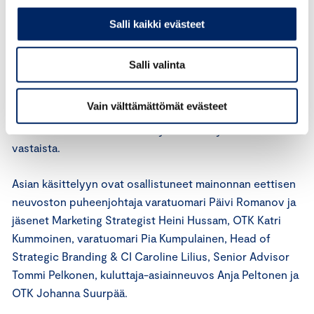
näkyy yksittäinen julkisella paikalla kuvattu henkilö.
Henkilö on tunnistettavissa. Henkilö ei ole antanut
Salli kaikki evästeet
suostumusta kuvansa käyttämiseen
markkinointitarkoituksessa.
Salli valinta
Mainonnan eettinen neuvosto katsoo, että markkinoija
Vain välttämättömät evästeet
on menetellyt ICC:n markkinoinnin perussääntöjen 14
artiklan vastaisesti. Menettely on ollut hyvän tavan
vastaista.
Asian käsittelyyn ovat osallistuneet mainonnan eettisen
neuvoston puheenjohtaja varatuomari Päivi Romanov ja
jäsenet Marketing Strategist Heini Hussam, OTK Katri
Kummoinen, varatuomari Pia Kumpulainen, Head of
Strategic Branding & CI Caroline Lilius, Senior Advisor
Tommi Pelkonen, kuluttaja-asiainneuvos Anja Peltonen ja
OTK Johanna Suurpää.