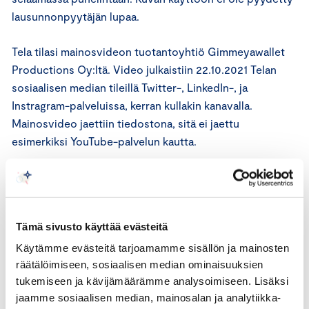
lausunnonpyytäjän lupaa.
Tela tilasi mainosvideon tuotantoyhtiö Gimmeyawallet
Productions Oy:ltä. Video julkaistiin 22.10.2021 Telan
sosiaalisen median tileillä Twitter-, LinkedIn-, ja
Instragram-palveluissa, kerran kullakin kanavalla.
Mainosvideo jaettiin tiedostona, sitä ei jaettu
esimerkiksi YouTube-palvelun kautta.
Videolle päätyi lausunnonpyytäjää esittävää materiaalia
tuotantoyhtiön erehdyksen vuoksi. Video poistettiin
sosiaalisen median tileiltä alle vuorokauden sisällä
Tämä sivusto käyttää evästeitä
lausunnonpyytäjän yhteydenotosta.
Käytämme evästeitä tarjoamamme sisällön ja mainosten
räätälöimiseen, sosiaalisen median ominaisuuksien
Tela ymmärtää ilmeisen virheen tapahtuneen ja on
tukemiseen ja kävijämäärämme analysoimiseen. Lisäksi
syvästi pahoillaan tapahtuneesta. Tela tunnistaa ja
jaamme sosiaalisen median, mainosalan ja analytiikka-
tiedostaa Kansainvälisen kauppakamarin