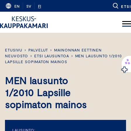
Skip
EN
SV
FI
ETSI
to
content
ETUSIVU
›
PALVELUT
›
MAINONNAN EETTINEN
NEUVOSTO
›
ETSI LAUSUNTOA
›
MEN LAUSUNTO 1/2010
LAPSILLE SOPIMATON MAINOS
MEN lausunto
1/2010 Lapsille
sopimaton mainos
LAUSUNTO: