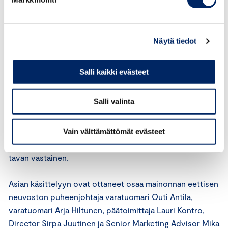
ICC:n markkinoinnin perussääntöjen 18 artiklan mukaan
markkinoinnissa ei saa esittää lapseen tai nuoreen
suunnattua vetoomusta, joka kehottaa häntä
Näytä tiedot
suostuttelemaan vanhempansa tai muun aikuisen
ostamaan markkinoitavan tuotteen.
Salli kaikki evästeet
Mainoksessa mainostetaan wc-raikastajaa. Mainonnan
Salli valinta
eettinen neuvosto katsoo, ettei mainos sitä
kokonaisuutena arvostellen ja mainostettava tuoteryhmä
huomioon ottaen ole ICC:n markkinoinnin
Vain välttämättömät evästeet
perussääntöjen 18 artiklan vastainen eikä siten hyvän
tavan vastainen.
Asian käsittelyyn ovat ottaneet osaa mainonnan eettisen
neuvoston puheenjohtaja varatuomari Outi Antila,
varatuomari Arja Hiltunen, päätoimittaja Lauri Kontro,
Director Sirpa Juutinen ja Senior Marketing Advisor Mika