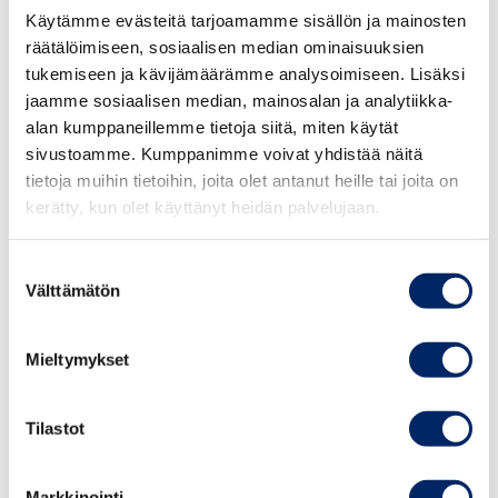
One Touch.”
Käytämme evästeitä tarjoamamme sisällön ja mainosten
räätälöimiseen, sosiaalisen median ominaisuuksien
Vastine
tukemiseen ja kävijämäärämme analysoimiseen. Lisäksi
jaamme sosiaalisen median, mainosalan ja analytiikka-
Mainoksessa ei kehoteta ostamaan tuotetta eikä
alan kumppaneillemme tietoja siitä, miten käytät
mainoksessa esiintyvää poikaa verrata kehenkään
sivustoamme. Kumppanimme voivat yhdistää näitä
tietoja muihin tietoihin, joita olet antanut heille tai joita on
muuhun poikaan. Myöskään vanhemman arvovaltaa ei
kerätty, kun olet käyttänyt heidän palvelujaan.
aseteta mainoksessa kyseenalaiseksi. Mainoksessa
verrataan eri WC:iden tuoksuja keskenään. Mainoksessa
todetaan huumorin keinoin, että on kivaa käydä WC:ssä,
Suostumuksen
Välttämätön
valinta
joka ei haise, vaan tuoksuu.
Mainostajan mukaan mainoksessa noudatetaan
Mieltymykset
myönteisyyttä. Mainosta ei ole suunnattu erityisesti
lapsille.
Tilastot
Mainonnan eettisen neuvoston lausunto
Markkinointi