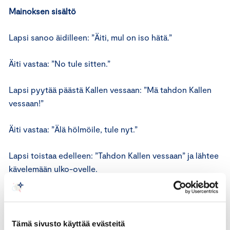
Mainoksen sisältö
Lapsi sanoo äidilleen: ”Äiti, mul on iso hätä.”
Äiti vastaa: ”No tule sitten.”
Lapsi pyytää päästä Kallen vessaan: ”Mä tahdon Kallen
vessaan!”
Äiti vastaa: ”Älä hölmöile, tule nyt.”
Lapsi toistaa edelleen: ”Tahdon Kallen vessaan” ja lähtee
kävelemään ulko-ovelle.
Lopuksi mainoksessa kerrotaan: ”Kallen kylpyhuoneessa
on Glade One Touch, huomaamattomampi kuin aerosolit.
Ei enää pahoja hajuja, vain miellyttäviä tuoksuja. Glade
Tämä sivusto käyttää evästeitä