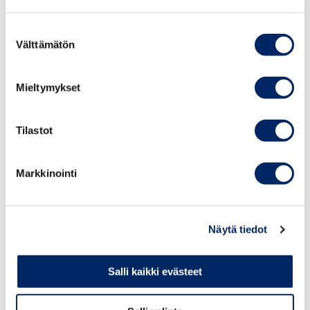
neuvoston hyvää markkinointitapaa koskevien
periaatteiden vastainen. Mainos ei kuitenkaan ole
Suostumuksen
etukortin markkinointia koskevien sääntöjen mukainen.
Välttämätön
valinta
Mainostaja kertoo luopuneensa mainoksen käytöstä.
Mieltymykset
Mainonnan eettisen neuvoston lausunto
Tilastot
Mainonnan kansainvälisten perussääntöjen 2 artiklan
mukaan mainos ei saa sisältää hyvän tavan vastaista
lausumaa tai kuvallista esitystä. Mainonnan eettisen
Markkinointi
neuvoston hyvää markkinointitapaa koskevien
periaatteiden 1 kohdan mukaan mainos ei saa millään
perusteella alentaa, väheksyä tai halventaa ihmistä
Näytä tiedot
esimerkiksi hänen rotunsa, kansallisen alkuperänsä,
uskonnollisen vakaumuksensa, sukupuolensa tai ikänsä
Salli kaikki evästeet
perusteella eikä antaa hänestä kaavamaista tai muulla
tavoin loukkaavaa kuvaa.