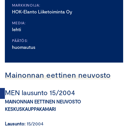
MARKKINOIJA:
HOK-Elanto Liiketoiminta Oy
MEDIA:
lehti
PÄÄTÖS:
huomautus
Mainonnan eettinen neuvosto
MEN lausunto 15/2004
MAINONNAN EETTINEN NEUVOSTO
KESKUSKAUPPAKAMARI
Lausunto:
15/2004