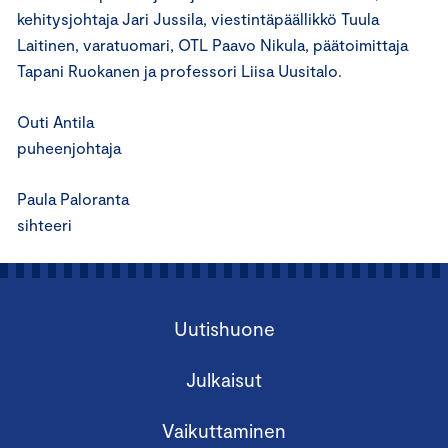
kehitysjohtaja Jari Jussila, viestintäpäällikkö Tuula
Laitinen, varatuomari, OTL Paavo Nikula, päätoimittaja
Tapani Ruokanen ja professori Liisa Uusitalo.
Outi Antila
puheenjohtaja
Paula Paloranta
sihteeri
Uutishuone
Julkaisut
Vaikuttaminen