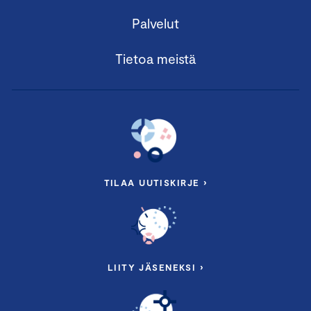
Palvelut
Tietoa meistä
TILAA UUTISKIRJE ›
LIITY JÄSENEKSI ›