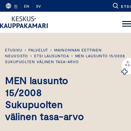
Skip
FI
EN
SV
ETSI
to
content
ETUSIVU
›
PALVELUT
›
MAINONNAN EETTINEN
NEUVOSTO
›
ETSI LAUSUNTOA
›
MEN LAUSUNTO 15/2008
SUKUPUOLTEN VÄLINEN TASA-ARVO
MEN lausunto
15/2008
Sukupuolten
välinen tasa-arvo