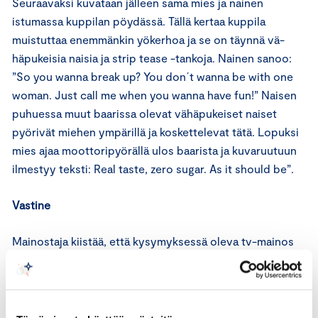
Seuraavaksi kuvataan jälleen sama mies ja nainen
istumassa kuppilan pöydässä. Tällä kertaa kuppila
muistuttaa enemmänkin yökerhoa ja se on täynnä vä-
häpukeisia naisia ja strip tease -tankoja. Nainen sanoo:
”So you wanna break up? You don´t wanna be with one
woman. Just call me when you wanna have fun!” Naisen
puhuessa muut baarissa olevat vähäpukeiset naiset
pyörivät miehen ympärillä ja koskettelevat tätä. Lopuksi
mies ajaa moottoripyörällä ulos baarista ja kuvaruutuun
ilmestyy teksti: Real taste, zero sugar. As it should be”.
Vastine
Mainostaja kiistää, että kysymyksessä oleva tv-mainos
”Break-up as it should be” olisi hyvän markkinointitavan
vastainen. Mainoksen kohderyhmänä ovat 20–25-
vuotiaat miehet. Mainoksen tyylilaji on selkeästi
liioitteleva. Katsoja ymmärtää mainoksen karikatyyriksi