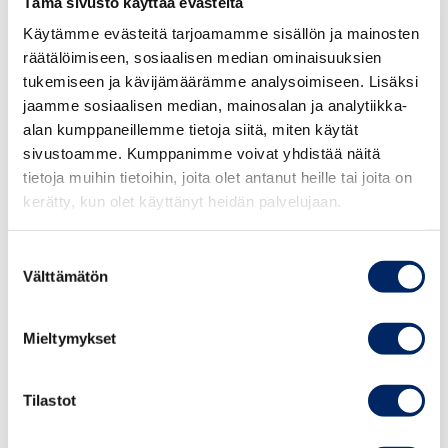
Tämä sivusto käyttää evästeitä
eikä miellä sitä todelliseksi.
Käytämme evästeitä tarjoamamme sisällön ja mainosten
räätälöimiseen, sosiaalisen median ominaisuuksien
Mainoksessa on pyritty humoristiseen ilmaisuun.
tukemiseen ja kävijämäärämme analysoimiseen. Lisäksi
Mainoksessa ei esitetä naista alantavalla tai halventavalla
jaamme sosiaalisen median, mainosalan ja analytiikka-
tavalla. Naisia ei ole esitetty sellaisissa kuvakulmissa tai
alan kumppaneillemme tietoja siitä, miten käytät
asennoissa, jotka tekisivät naisista seksiobjekteja.
sivustoamme. Kumppanimme voivat yhdistää näitä
Naisten pukeutuminen ei ole huomiota herättävää, vaan
tietoja muihin tietoihin, joita olet antanut heille tai joita on
kerätty, kun olet käyttänyt heidän palvelujaan.
se sopii mainoksen ympäristöön. Kevyesti pukeutuneet
naiset näkyvät mainoksessa hyvin lyhyissä ja
vauhdikkaissa pätkissä, joissa naiset lähinnä korostavat
Suostumuksen
Välttämätön
mainoksen karikatyyristä ja mielikuvituksellista
valinta
luonnetta. Naisten rooli ja toiminta mainoksessa on
iloista ja humoristista eikä naisia ole esitetty
Mieltymykset
seksiobjekteina, asiattomasti katseenvangitsijoina tai
muutoinkaan alentavalla tavalla. Myös miehen rooli ja
Tilastot
käytös mainoksessa on hillittyä. Miestä ei ole esitetty
alentavalla, väheksyvällä tai halventavalla tavalla.