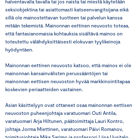
halventavalla tavalla tai jos naista tai miestä käytetään
seksiobjektina tai asiattomasti katseenvangitsijana eikä
sillä ole mainostettavan tuotteen tai palvelun kanssa
mitään tekemistä. Mainonnan eettinen neuvosto toteaa,
että fantasianomaisia kohtauksia sisältävä mainos on
toteutettu välähdyksittäisesti elokuvan tyylikeinoja
hyödyntäen.
Mainonnan eettinen neuvosto katsoo, että mainos ei ole
mainonnan kansainvälisten perussääntöjen tai
mainonnan eettisen neuvoston hyvää markkinointitapaa
koskevien periaatteiden vastainen.
Asian käsittelyyn ovat ottaneet osaa mainonnan eettisen
neuvoston puheenjohtaja varatuomari Outi Antila,
varatuomari Arja Hiltunen, päätoimittaja Lauri Kontro,
johtaja Jorma Miettinen, varatuomari Päivi Romanov,
toimitusjohtaja Mika Sarimo ja professori Liisa Uusitalo.