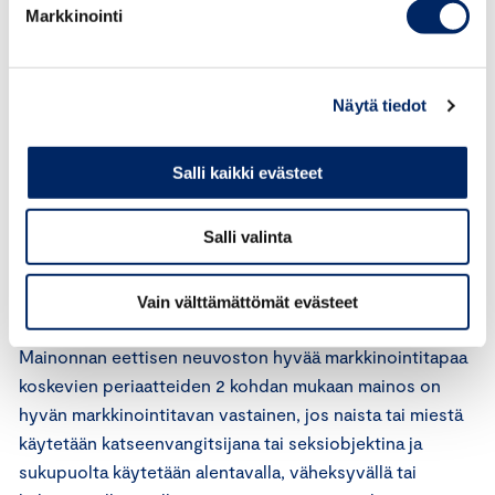
Markkinointi
Mainoksen lähetysajankohdat on valittu sellaisten
ohjelmien yhteyteen, joiden katsojakohderyhmänä ovat
18–29-vuotiaat. Mainoksen ajoitus on ollut omiaan
Näytä tiedot
varmistamaan, että alaikäiset lapset eivät näe mainosta.
Salli kaikki evästeet
Mainonnan eettisen neuvoston lausunto
Salli valinta
Mainonnan kansainvälisten perussääntöjen 4 artiklan 1
kohdan mukaan mainoksessa ei saa suvaita sukupuoleen
perustuvaa syrjintää.
Vain välttämättömät evästeet
Mainonnan eettisen neuvoston hyvää markkinointitapaa
koskevien periaatteiden 2 kohdan mukaan mainos on
hyvän markkinointitavan vastainen, jos naista tai miestä
käytetään katseenvangitsijana tai seksiobjektina ja
sukupuolta käytetään alentavalla, väheksyvällä tai