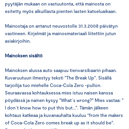
pyytäjän mukaan on vastuutonta, että mainosta on
esitetty myös alkuillasta pienten lasten katseluaikaan.
Mainostaja on antanut neuvostolle 31.3.2008 päivätyn
vastineen. Kirjelmät ja mainosmateriaali liitettiin jutun
asiakirjoihin.
Mainoksen sisältö
Mainoksen alussa auto saapuu tienvarsibaarin pihaan.
Kuvaruutuun ilmestyy teksti ”The Break Up”. Sisällä
tarjoilija tuo miehelle Coca-Cola Zero -pullon.
Seuraavassa kohtauksessa mies istuu naisen kanssa
pöydässä ja nainen kysyy ”What´s wrong?” Mies vastaa: ”
I don´t know how to put this but…”. Tämän jälkeen
kohtaus katkeaa ja kuvanauhalta kuuluu “from the makers
of Coca-Cola Zero comes break up as it should be”.