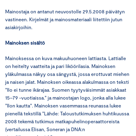
Mainostaja on antanut neuvostolle 29.5.2008 päivätyn
vastineen. Kirjelmät ja mainosmateriaali liitettiin jutun
asiakirjoihin.
Mainoksen sisältö
Mainoksessa on kuva makuuhuoneen lattiasta. Lattialle
on heitelty vaatteita ja pari liköörilasia. Mainoksen
yläkulmassa näkyy osa sängystä, jossa erottuvat miehen
ja naisen jalat. Mainoksen oikeassa alakulmassa on teksti
”Ilo ei tunne ikärajaa. Suomen tyytyväisimmät asiakkaat
15–79 -vuotiaissa.” ja mainostajan logo, jonka alla lukee
”Ilon kautta”. Mainoksen vasemmassa reunassa lukee
pienellä tekstillä ”Lähde: Taloustutkimuksen huhtikuussa
2008 tekemä tutkimus matkapuhelinoperaattoreista
(vertailussa Elisan, Soneran ja DNA:n