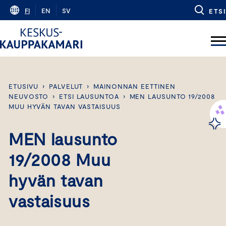
Skip
FI
EN
SV
ETSI
to
content
ETUSIVU
›
PALVELUT
›
MAINONNAN EETTINEN
NEUVOSTO
›
ETSI LAUSUNTOA
›
MEN LAUSUNTO 19/2008
MUU HYVÄN TAVAN VASTAISUUS
MEN lausunto
19/2008 Muu
hyvän tavan
vastaisuus