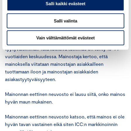
markkinointi ei saa sisältää sellaista ilmaisua, ääntä tai
Salli kaikki evästeet
kuvaa, jonka voidaan katsoa olevan hyvän tavan
vastainen kyseisessä maassa tai kulttuurissa.
Salli valinta
Mainoksessa mainostetaan matkapuhelinoperaattoria,
Vain välttämättömät evästeet
jonka kertoman mukaan sen asiakkaat ovat Suomen
tyytyväisimmät. Tätä koskeva tutkimus on tehty 15–79-
vuotiaiden keskuudessa. Mainostaja kertoo, että
mainoksella viitataan mainostajan asiakkailleen
tuottamaan iloon ja mainostajan asiakkaiden
asiakastyytyväisyyteen.
Mainonnan eettinen neuvosto ei lausu siitä, onko mainos
hyvän maun mukainen.
Mainonnan eettinen neuvosto katsoo, että mainos ei ole
hyvän tavan vastainen eikä siten ICC:n markkinoinnin