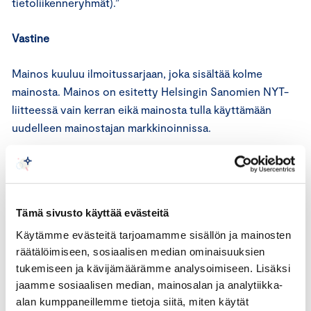
tietoliikenneryhmät).”
Vastine
Mainos kuuluu ilmoitussarjaan, joka sisältää kolme
mainosta. Mainos on esitetty Helsingin Sanomien NYT-
liitteessä vain kerran eikä mainosta tulla käyttämään
uudelleen mainostajan markkinoinnissa.
Mainoksessa huoneen lattialla olevista vaatteista ja
kengästä muodostuu hymy-kuvio. Mainossarjan
visuaalisena ideana on luoda vaatteista erilaisia hymy-
Tämä sivusto käyttää evästeitä
kuvioita.
Käytämme evästeitä tarjoamamme sisällön ja mainosten
räätälöimiseen, sosiaalisen median ominaisuuksien
Mainostaja tarjoaa matkapuhelinoperaattorina
tukemiseen ja kävijämäärämme analysoimiseen. Lisäksi
tietoliikenneyhteyksiä, jotka antavat mahdollisuuden
jaamme sosiaalisen median, mainosalan ja analytiikka-
ihmisten väliseen yhteydenpitoon ja tunteiden
alan kumppaneillemme tietoja siitä, miten käytät
jakamiseen. Tiedonsiirron mahdollistaminen synnyttää