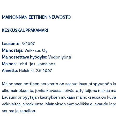
MAINONNAN EETTINEN NEUVOSTO
KESKUSKAUPPAKAMARI
Lausunto:
5/2007
Mainostaja:
Veikkaus Oy
Mainostettava hyödyke:
Vedonlyönti
Mainos:
Lehti- ja ulkomainos
Annettu:
Helsinki, 2.5.2007
Mainonnan eettinen neuvosto on saanut lausuntopyynnön kul
ulkomainoksesta, jonka kuvassa seivästetty leijona makaa ma
Lausunnonpyytäjän käsityksen mukaan mainoksessa on kuvat
väkivaltaa ja raakuutta. Mainoksen symboliikka ei avaudu lapsill
seuraa jalkapalloa.