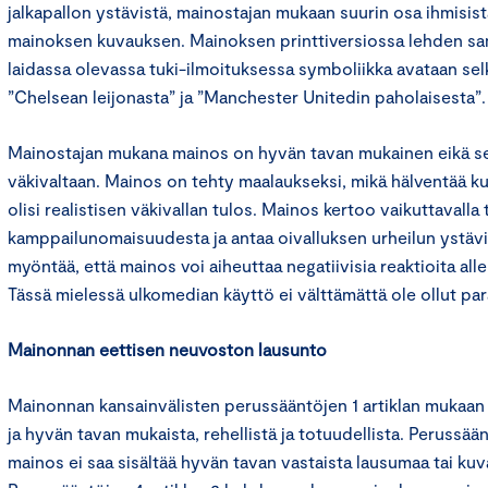
jalkapallon ystävistä, mainostajan mukaan suurin osa ihmisis
mainoksen kuvauksen. Mainoksen printtiversiossa lehden s
laidassa olevassa tuki-ilmoituksessa symboliikka avataan selk
”Chelsean leijonasta” ja ”Manchester Unitedin paholaisesta”.
Mainostajan mukana mainos on hyvän tavan mukainen eikä se 
väkivaltaan. Mainos on tehty maalaukseksi, mikä hälventää ku
olisi realistisen väkivallan tulos. Mainos kertoo vaikuttavalla 
kamppailunomaisuudesta ja antaa oivalluksen urheilun ystävil
myöntää, että mainos voi aiheuttaa negatiivisia reaktioita alle
Tässä mielessä ulkomedian käyttö ei välttämättä ole ollut par
Mainonnan eettisen neuvoston lausunto
Mainonnan kansainvälisten perussääntöjen 1 artiklan mukaan
ja hyvän tavan mukaista, rehellistä ja totuudellista. Perussää
mainos ei saa sisältää hyvän tavan vastaista lausumaa tai kuva