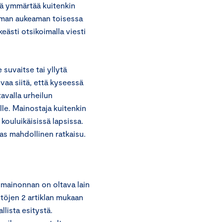
tä ymmärtää kuitenkin
aman aukeaman toisessa
eästi otsikoimalla viesti
suvaitse tai yllytä
vaa siitä, että kyseessä
tavalla urheilun
le. Mainostaja kuitenkin
 kouluikäisissä lapsissa.
as mahdollinen ratkaisu.
 mainonnan on oltava lain
ntöjen 2 artiklan mukaan
llista esitystä.