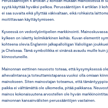
Perussääntöjen 4 artiklan 2 kohdan mukaan mainoksessa ei sa
syytä käyttää hyväksi pelkoa. Perussääntöjen 4 artiklan 3 
ei saa suvaita eikä yllyttää väkivaltaan, eikä rohkaista laitto
moitittavaan käyttäytymiseen.
Kyseessä on vedonlyöntipelien markkinointi. Mainoskuvassa 
kylkeen on isketty kolmikärkinen keihäs. Kuvan elementit s
kohteena olevia Englannin jalkapalloliigan Valioliigan joukku
ja Chelseaa. Tämä symboliikka ei sinänsä avaudu muille kuin ja
kiinnostuneille.
Mainonnan eettinen neuvosto toteaa, että kysymyksessä ole
aihevalintansa ja toteuttamistapansa vuoksi olla omiaan kiin
mainokseen. Siten mainostajan toteamus, että tämäntyyppi
paikka ei välttämättä ole ulkomedia, pitää paikkansa. Neuvost
mainos kokonaisuutena arvostellen ole hyvän markkinointitav
mainonnan kansainvälisten perussääntöjen vastainen.