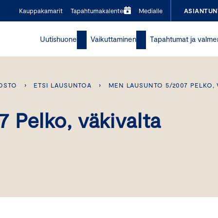
Kauppakamarit
Tapahtumakalenteri
Medialle
ASIANTUN
Uutishuone
Vaikuttaminen
Tapahtumat ja valme
OSTO
›
ETSI LAUSUNTOA
›
MEN LAUSUNTO 5/2007 PELKO, 
 Pelko, väkivalta