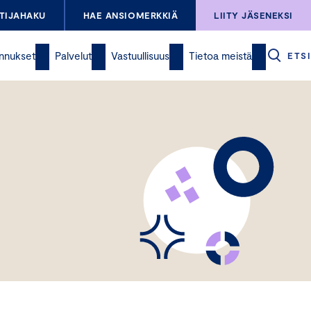
TIJAHAKU
HAE ANSIOMERKKIÄ
LIITY JÄSENEKSI
nnukset
Palvelut
Vastuullisuus
Tietoa meistä
ETSI