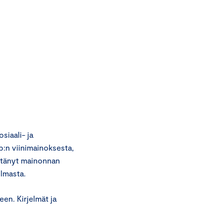
iaali- ja
:n viinimainoksesta,
ytänyt mainonnan
lmasta.
en. Kirjelmät ja