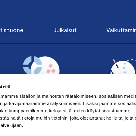
tishuone
Julkaisut
Vaikuttami
teitä
mamme sisällön ja mainosten räätälöimiseen, sosiaalisen medi
n ja kävijämäärämme analysoimiseen. Lisäksi jaamme sosiaali
alan kumppaneillemme tietoja siitä, miten käytät sivustoamme.
TILAA UUTISKIRJE ›
LIITY JÄSENE
näitä tietoja muihin tietoihin, joita olet antanut heille tai joita 
palvelujaan.