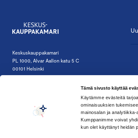
Uu
Keskuskauppakamari
PL 1000, Alvar Aallon katu 5 C
00101 Helsinki
09 4242 6200
Tämä sivusto käyttää eväs
keskuskauppakamari@chamber.fi
Käytämme evästeitä tarjoa
ominaisuuksien tukemisee
Seuraa meitä:
mainosalan ja analytiikka-
Kumppanimme voivat yhdistää 
kun olet käyttänyt heidän 