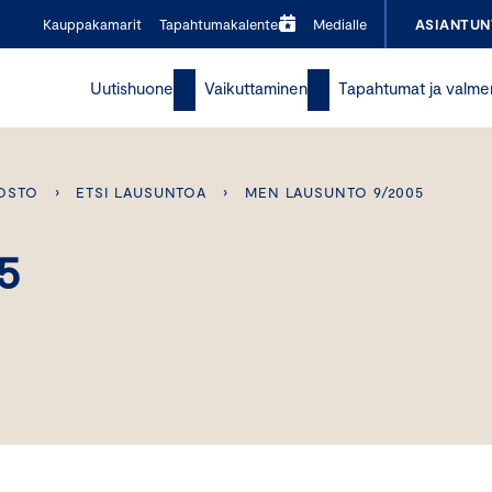
Kauppakamarit
Tapahtumakalenteri
Medialle
ASIANTUN
Uutishuone
Vaikuttaminen
Tapahtumat ja valme
OSTO
›
ETSI LAUSUNTOA
›
MEN LAUSUNTO 9/2005
5