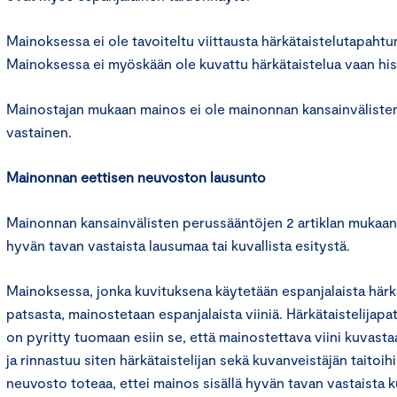
Mainoksessa ei ole tavoiteltu viittausta härkätaistelutapaht
Mainoksessa ei myöskään ole kuvattu härkätaistelua vaan hist
Mainostajan mukaan mainos ei ole mainonnan kansainväliste
vastainen.
Mainonnan eettisen neuvoston lausunto
Mainonnan kansainvälisten perussääntöjen 2 artiklan mukaan 
hyvän tavan vastaista lausumaa tai kuvallista esitystä.
Mainoksessa, jonka kuvituksena käytetään espanjalaista härkä
patsasta, mainostetaan espanjalaista viiniä. Härkätaistelijapat
on pyritty tuomaan esiin se, että mainostettava viini kuvasta
ja rinnastuu siten härkätaistelijan sekä kuvanveistäjän taitoi
neuvosto toteaa, ettei mainos sisällä hyvän tavan vastaista ku