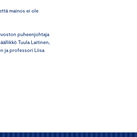
että mainos ei ole
euvoston puheenjohtaja
äällikkö Tuula Laitinen,
 ja professori Liisa