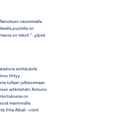
. Mainoksen vasemmalla
kealla puolella on
ulmassa on teksti ”…ylpeä
tadoria esittävästä
nos liittyy
ena tullaan julkaisemaan
aisen arkkitehdin Antonio
arkoituksena on
essä maininnalla
tä Viña Albali –viinit