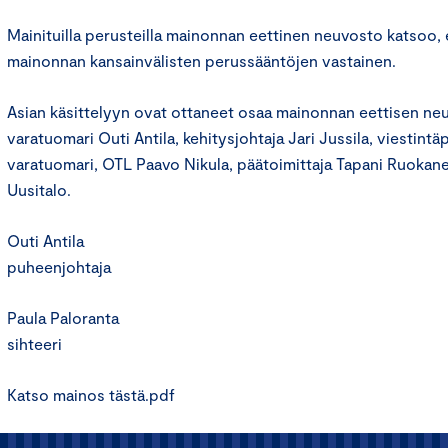
Mainituilla perusteilla mainonnan eettinen neuvosto katsoo, 
mainonnan kansainvälisten perussääntöjen vastainen.
Asian käsittelyyn ovat ottaneet osaa mainonnan eettisen n
varatuomari Outi Antila, kehitysjohtaja Jari Jussila, viestintäp
varatuomari, OTL Paavo Nikula, päätoimittaja Tapani Ruokanen
Uusitalo.
Outi Antila
puheenjohtaja
Paula Paloranta
sihteeri
Katso mainos tästä.pdf