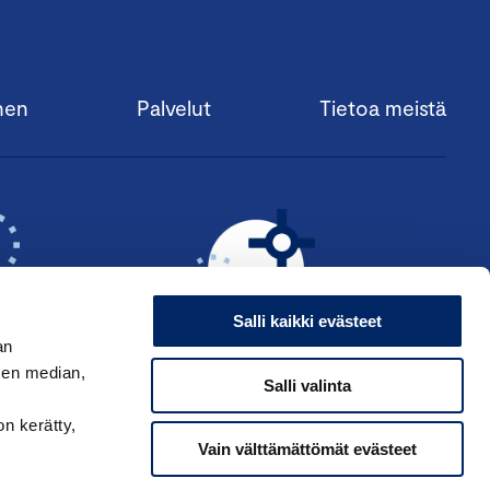
nen
Palvelut
Tietoa meistä
Salli kaikki evästeet
an
sen median,
Salli valinta
KSI ›
HAE ANSIOMERKKIÄ ›
on kerätty,
Vain välttämättömät evästeet