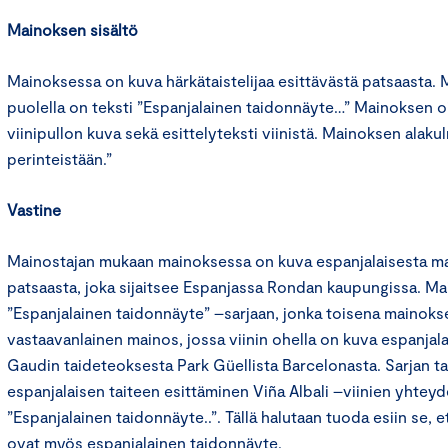
Mainoksen sisältö
Mainoksessa on kuva härkätaistelijaa esittävästä patsaasta
puolella on teksti ”Espanjalainen taidonnäyte…” Mainoksen oi
viinipullon kuva sekä esittelyteksti viinistä. Mainoksen alak
perinteistään.”
Vastine
Mainostajan mukaan mainoksessa on kuva espanjalaisesta ma
patsaasta, joka sijaitsee Espanjassa Rondan kaupungissa. Mai
”Espanjalainen taidonnäyte” –sarjaan, jonka toisena mainoks
vastaavanlainen mainos, jossa viinin ohella on kuva espanjal
Gaudin taideteoksesta Park Güellista Barcelonasta. Sarjan t
espanjalaisen taiteen esittäminen Viña Albali –viinien yhteyd
”Espanjalainen taidonnäyte..”. Tällä halutaan tuoda esiin se, et
ovat myös espanjalainen taidonnäyte.