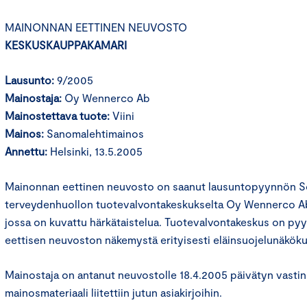
MAINONNAN EETTINEN NEUVOSTO
KESKUSKAUPPAKAMARI
Lausunto:
9/2005
Mainostaja:
Oy Wennerco Ab
Mainostettava tuote:
Viini
Mainos:
Sanomalehtimainos
Annettu:
Helsinki, 13.5.2005
Mainonnan eettinen neuvosto on saanut lausuntopyynnön Sos
terveydenhuollon tuotevalvontakeskukselta Oy Wennerco Ab
jossa on kuvattu härkätaistelua. Tuotevalvontakeskus on py
eettisen neuvoston näkemystä erityisesti eläinsuojelunäköku
Mainostaja on antanut neuvostolle 18.4.2005 päivätyn vastine
mainosmateriaali liitettiin jutun asiakirjoihin.