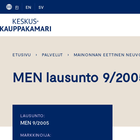
Skip
FI
EN
SV
to
content
ETUSIVU
›
PALVELUT
›
MAINONNAN EETTINEN NEUV
MEN lausunto 9/200
LAUSUNTO:
MEN 9/2005
MARKKINOIJA: