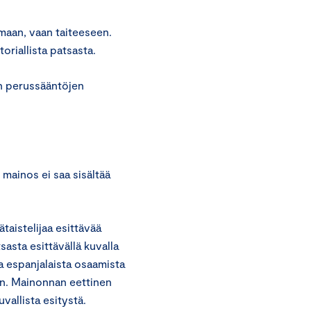
umaan, vaan taiteeseen.
oriallista patsasta.
n perussääntöjen
mainos ei saa sisältää
taistelijaa esittävää
sasta esittävällä kuvalla
a espanjalaista osaamista
hin. Mainonnan eettinen
vallista esitystä.