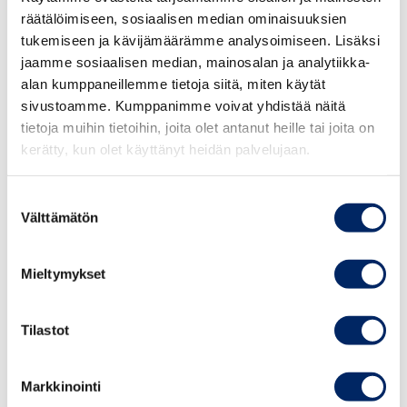
– Kattavan kuvan mahdollisuuksista, riskeistä ja johtajan
räätälöimiseen, sosiaalisen median ominaisuuksien
vastuista sekä digitaalisuuteen liittyvästä sääntelystä.
tukemiseen ja kävijämäärämme analysoimiseen. Lisäksi
– Valmiudet tunnistaa ja hyödyntää uusia
jaamme sosiaalisen median, mainosalan ja analytiikka-
liiketoimintamahdollisuuksia data- ja
alan kumppaneillemme tietoja siitä, miten käytät
25.8.2026
sivustoamme. Kumppanimme voivat yhdistää näitä
digitaalisuuslähtöisesti.
Johdon
tietoja muihin tietoihin, joita olet antanut heille tai joita on
– Verkostoitumismahdollisuuksia.
vastuullisuusvalmennus
kerätty, kun olet käyttänyt heidän palvelujaan.
syksy 2026
Lisäksi ohjelman osallistujat toteuttavat yhdessä
Suostumuksen
kumppanimme kanssa johtajan tekoälyvalmiuksia
Välttämätön
valinta
parantavan harjoitustehtävän.
TAPAHTUMAT
Seminaareissa käsitellään aihealueita eri näkökulmista,
Mieltymykset
kuullaan huippuasiantuntijoita ja yritysesimerkkejä sekä
keskustellaan vertaisverkoston kanssa. Lisäksi tarjoamme
Tilastot
erilaisia oheisohjelmia ja verkostoitumismahdollisuuksia.
Markkinointi
Ohjelma sisältää kolme moduulia.
Suosittelemme