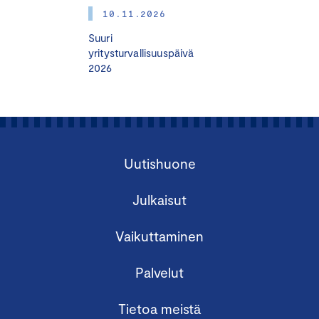
KYBERTURVALLISUUS
10.11.2026
Tiistai 29.10.2024 klo 12.00–17.00
Suuri
Keskuskauppakamari, Alvar Aallon katu 5,
yritysturvallisuuspäivä
Helsinki
2026
Seminaarin sisältö:
Digitalisaation mahdollisuudet
yritystoiminnan ja tuottavuuden
Uutishuone
tehostamiseen
Tilannekatsaus tietosuojaan, tietoturvaan ja
Julkaisut
kyberturvallisuuteen – johdon vastuu
Yrityscase
Vaikuttaminen
Ohjeistus ohjelman aikana toteutettavaan
johtajan tekoälyvalmiuksia kehittävään
Palvelut
tehtävään
Tietoa meistä
Puhujina mm.: