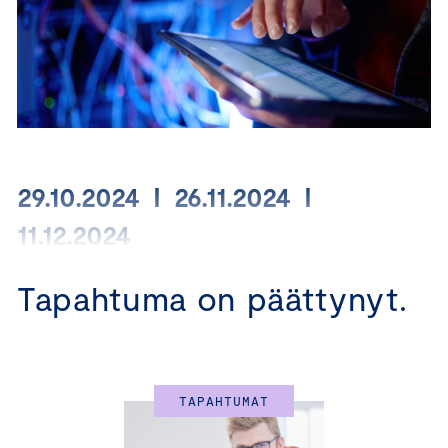
29.10.2024 I 26.11.2024 I
11.12.2024
Tapahtuma on päättynyt.
Syvennä osaamistasi
Keskuskauppakamarin uudessa
Yritysjohdon data-, digi- ja AI-
TAPAHTUMAT
johtamisen ohjelmassa!