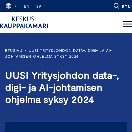
Skip
FI
EN
SV
ETSI
to
content
ETUSIVU
›
UUSI YRITYSJOHDON DATA-, DIGI- JA AI-
JOHTAMISEN OHJELMA SYKSY 2024
UUSI Yritysjohdon data-,
digi- ja AI-johtamisen
ohjelma syksy 2024