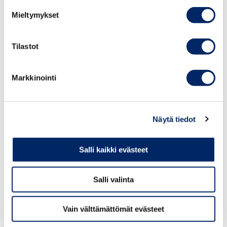
company’s strategy, decision-making, and business
Mieltymykset
development efforts.
Tilastot
Additional information
Markkinointi
We’re happy to help. Please contact our Head of Sales,
Tomi Järvinen. Don’t forget to ask about our group
Näytä tiedot
discount: we offer a discount for as few as two
participants from the same company.
Salli kaikki evästeet
Salli valinta
Vain välttämättömät evästeet