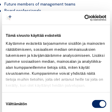
Future members of management teams
Board professionals
Why should you participate?
Tämä sivusto käyttää evästeitä
Sustainability is a strategic asset that strengthens
Käytämme evästeitä tarjoamamme sisällön ja mainosten
competitiveness, reduces risks, and supports long-term
räätälöimiseen, sosiaalisen median ominaisuuksien
success. At the same time,
the expectations of
tukemiseen ja kävijämäärämme analysoimiseen. Lisäksi
customers, business partners, and other stakeholders
jaamme sosiaalisen median, mainosalan ja analytiikka-
regarding sustainability continue to grow
. Sustainability
alan kumppaneillemme tietoja siitä, miten käytät
is increasingly reflected in tendering processes, supply
sivustoamme. Kumppanimme voivat yhdistää näitä
chains, and the regulations that shape business
tietoja muihin tietoihin, joita olet antanut heille tai joita on
operations.
kerätty, kun olet käyttänyt heidän palvelujaan.
Upon completing the course, participants will be able to
Suostumuksen
respond to growing stakeholder expectations and
Välttämätön
valinta
integrate sustainability more effectively into their