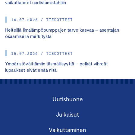
vaikuttaneet uudistumistahtiin
16.07.2026 / TIEDOTTEET
Helteillä ilmalämpöpumppujen tarve kasvaa – asentajan
osaamisella merkitystä
15.07.2026 / TIEDOTTEET
Ympäristöväittämiin täsmällisyyttä – pelkät vihreät
lupaukset eivät enää riitä
Uutishuone
Julkaisut
Vaikuttaminen