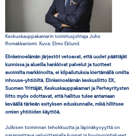
Keskuskauppakamarin toimitusjohtaja Juho
Romakkaniemi. Kuva: Elmo Eklund.
Elinkeinoelämän järjestöt vetoavat, että uudet päättäjät
kunnissa ja alueilla hankkivat palvelut ja tuotteet
avoimilta markkinoilta, ei kilpailutuksia kiertämällä omilta
inhouse-yhtiöiltä. Elinkeinoelämän keskusliitto EK,
Suomen Yrittäjät, Keskuskauppakamari ja Perheyritysten
liitto myös odottavat, että hallitus tulee antamaan
keväällä tärkeän esityksen eduskunnalle, mikä hillitsee
omien yhtiöiden käyttöä.
Julkisen toiminnan tehokkuutta ja läpinäkyvyyttä on
parannettava velvoittamalla kunnat ja hyvinvointialueet