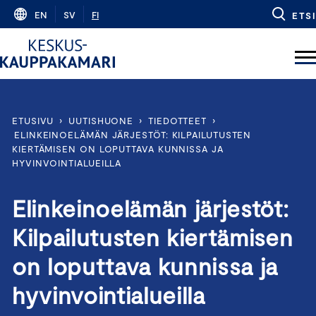
Skip
EN
SV
FI
ETSI
to
content
ETUSIVU
›
UUTISHUONE
›
TIEDOTTEET
›
ELINKEINOELÄMÄN JÄRJESTÖT: KILPAILUTUSTEN
KIERTÄMISEN ON LOPUTTAVA KUNNISSA JA
HYVINVOINTIALUEILLA
Elinkeinoelämän järjestöt:
Kilpailutusten kiertämisen
on loputtava kunnissa ja
hyvinvointialueilla