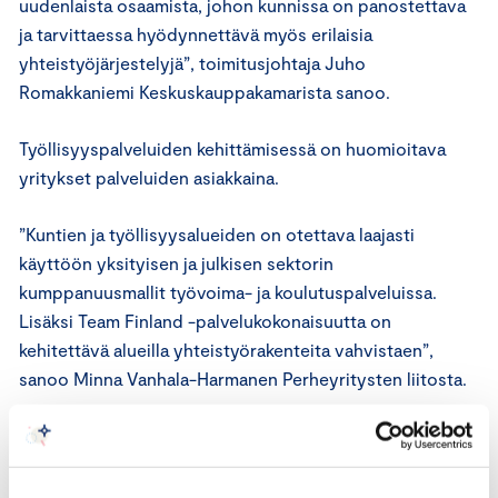
uudenlaista osaamista, johon kunnissa on panostettava
ja tarvittaessa hyödynnettävä myös erilaisia
yhteistyöjärjestelyjä”, toimitusjohtaja Juho
Romakkaniemi Keskuskauppakamarista sanoo.
Työllisyyspalveluiden kehittämisessä on huomioitava
yritykset palveluiden asiakkaina.
”Kuntien ja työllisyysalueiden on otettava laajasti
käyttöön yksityisen ja julkisen sektorin
kumppanuusmallit työvoima- ja koulutuspalveluissa.
Lisäksi Team Finland -palvelukokonaisuutta on
kehitettävä alueilla yhteistyörakenteita vahvistaen”,
sanoo Minna Vanhala-Harmanen Perheyritysten liitosta.
Järjestöt esittävät, että mikäli vuoden alussa toimintansa
aloittaneet työllisyysalueet eivät kykenisi hoitamaan
tehtäviään, niiden rakenteita on muutettava esimerkiksi