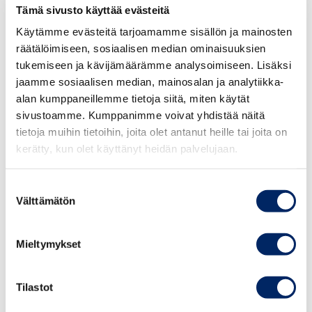
Tämä sivusto käyttää evästeitä
alueiden määrää vähentämällä. Mahdollisista
Käytämme evästeitä tarjoamamme sisällön ja mainosten
korjaustoimista on päätettävä jo vuonna 2026.
räätälöimiseen, sosiaalisen median ominaisuuksien
tukemiseen ja kävijämäärämme analysoimiseen. Lisäksi
Lisätietoja:
jaamme sosiaalisen median, mainosalan ja analytiikka-
alan kumppaneillemme tietoja siitä, miten käytät
toimitusjohtaja Jyri Häkämies, Elinkeinoelämän
sivustoamme. Kumppanimme voivat yhdistää näitä
keskusliitto (Häkämiehen haastattelupyynnöt,
tietoja muihin tietoihin, joita olet antanut heille tai joita on
viestintäjohtaja Nora Elers, 050 574 6977,
kerätty, kun olet käyttänyt heidän palvelujaan.
nora.elers@ek.fi
)
Suostumuksen
toimitusjohtaja Juho Romakkaniemi,
Välttämätön
valinta
Keskuskauppakamari, 040 050 5269
Mieltymykset
toimitusjohtaja Mikael Pentikäinen, Suomen Yrittäjät, 040
504 1944
Tilastot
toimitusjohtaja Minna Vanhala-Harmanen, Perheyritysten