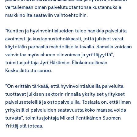
vertailemaan oman palvelutuotantonsa kustannuksia
markkinoilta saataviin vaihtoehtoihin.
”Kuntien ja hyvinvointialueiden tulee hankkia palveluita
avoimesti ja kustannustehokkaasti, jotta julkiset varat
käytetään parhaalla mahdollisella tavalla. Samalla voidaan
vahvistaa myös alueen elinvoimaa ja yrittäjyyttä”,
toimitusjohtaja Jyri Häkämies Elinkeinoelämän
Keskusliitosta sanoo.
”On erittäin tärkeää, että hyvinvointialueilla palveluita
tuottavat julkisen sektorin rinnalla yksityiset yritykset
palveluseteleillä ja ostopalveluilla. Tosiasia on, että ilman
yrityksiä ei palveluiden saatavuutta koko maassa voida
turvata”, toimitusjohtaja Mikael Pentikäinen Suomen
Yrittäjistä toteaa.