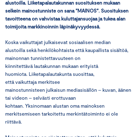
alustoilla. Liiketapalautakunnan suosituksen mukaan
selkein mainostunniste on sana ”MAINOS”. Suosituksen
tavoitteena on vahvistaa kuluttajansuojaa ja tukea alan
toimijoita markkinoinnin läpinäkyvyydessä.
Koska vaikuttajat julkaisevat sosiaalisen median
alustoilla sekä henkilökohtaista että kaupallista sisältöä,
mainonnan tunnistettavuuteen on
kiinnitettävä lautakunnan mukaan erityistä
huomiota. Liiketapalautakunta suosittaa,
että vaikuttaja merkitsee
mainostunnisteen julkaisun mediasisällön – kuvan, äänen
tai videon – selvästi erottuvaan
kohtaan. Yksinomaan alustan oma mainoksen
merkitsemiseen tarkoitettu merkintätoiminto ei ole
riittävä.