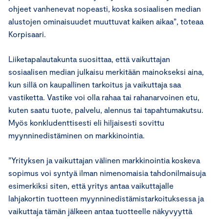
ohjeet vanhenevat nopeasti, koska sosiaalisen median
alustojen ominaisuudet muuttuvat kaiken aikaa”, toteaa
Korpisaari.
Liiketapalautakunta suosittaa, että vaikuttajan
sosiaalisen median julkaisu merkitään mainokseksi aina,
kun sillä on kaupallinen tarkoitus ja vaikuttaja saa
vastiketta. Vastike voi olla rahaa tai rahanarvoinen etu,
kuten saatu tuote, palvelu, alennus tai tapahtumakutsu.
Myös konkludenttisesti eli hiljaisesti sovittu
myynninedistäminen on markkinointia.
”Yrityksen ja vaikuttajan välinen markkinointia koskeva
sopimus voi syntyä ilman nimenomaisia tahdonilmaisuja
esimerkiksi siten, että yritys antaa vaikuttajalle
lahjakortin tuotteen myynninedistämistarkoituksessa ja
vaikuttaja tämän jälkeen antaa tuotteelle näkyvyyttä