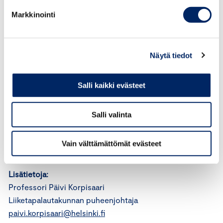
käsittelee muun ohessa harhaanjohtavaa ja vertailevaa
Markkinointi
markkinointia, toisen yrityksen maineen ja tunnettuuden
hyväksikäyttöä, kilpailijan halventamista sekä jäljittelyä
koskevia asioita. Liiketapalautakunnan etuina ovat
Näytä tiedot
asiantuntijuus, nopeus ja käsittelyn luottamuksellisuus.
Lautakunnalta voi pyytää myös
ennakkolausuntoa. Liiketapalautakunnan aikaisemmat
Salli kaikki evästeet
suositukset ovat käsitelleet ympäristöväittämiä ja
henkilön kuvan käyttämistä
Salli valinta
markkinoinnissa. Liiketapalautakunta on perustettu
vuonna 1937.
Vain välttämättömät evästeet
Lisätietoja:
Professori Päivi Korpisaari
Liiketapalautakunnan puheenjohtaja
paivi.korpisaari@helsinki.fi