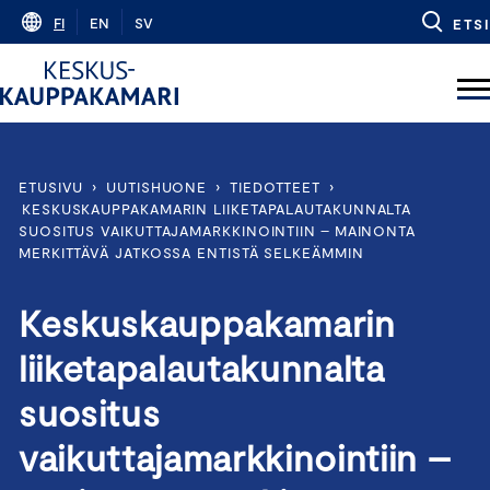
Skip
FI
EN
SV
ETSI
to
content
ETUSIVU
›
UUTISHUONE
›
TIEDOTTEET
›
KESKUSKAUPPAKAMARIN LIIKETAPALAUTAKUNNALTA
SUOSITUS VAIKUTTAJAMARKKINOINTIIN – MAINONTA
MERKITTÄVÄ JATKOSSA ENTISTÄ SELKEÄMMIN
Keskuskauppakamarin
liiketapalautakunnalta
suositus
vaikuttajamarkkinointiin –