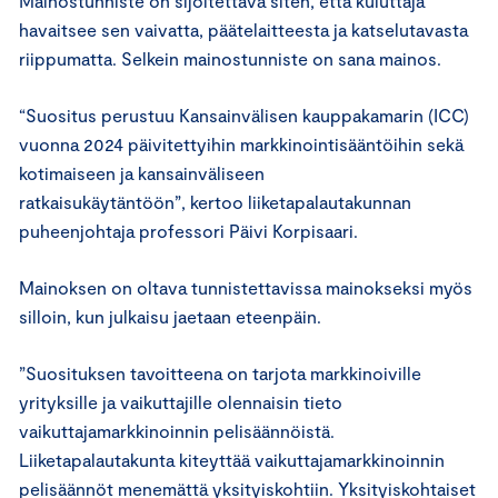
Mainostunniste on sijoitettava siten, että kuluttaja
havaitsee sen vaivatta, päätelaitteesta ja katselutavasta
riippumatta. Selkein mainostunniste on sana mainos.
“Suositus perustuu Kansainvälisen kauppakamarin (ICC)
vuonna 2024 päivitettyihin markkinointisääntöihin sekä
kotimaiseen ja kansainväliseen
ratkaisukäytäntöön”, kertoo liiketapalautakunnan
puheenjohtaja professori Päivi Korpisaari.
Mainoksen on oltava tunnistettavissa mainokseksi myös
silloin, kun julkaisu jaetaan eteenpäin.
”Suosituksen tavoitteena on tarjota markkinoiville
yrityksille ja vaikuttajille olennaisin tieto
vaikuttajamarkkinoinnin pelisäännöistä.
Liiketapalautakunta kiteyttää vaikuttajamarkkinoinnin
pelisäännöt menemättä yksityiskohtiin. Yksityiskohtaiset