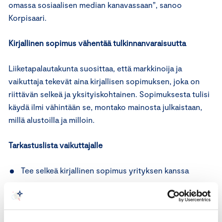
omassa sosiaalisen median kanavassaan”, sanoo
Korpisaari.
Kirjallinen sopimus vähentää tulkinnanvaraisuutta
Liiketapalautakunta suosittaa, että markkinoija ja
vaikuttaja tekevät aina kirjallisen sopimuksen, joka on
riittävän selkeä ja yksityiskohtainen. Sopimuksesta tulisi
käydä ilmi vähintään se, montako mainosta julkaistaan,
millä alustoilla ja milloin.
Tarkastuslista vaikuttajalle
Tee selkeä kirjallinen sopimus yrityksen kanssa
Käytä näkyvää ja yksiselitteistä mainostunnistetta
— ensisijaisesti sanaa
”MAINOS”