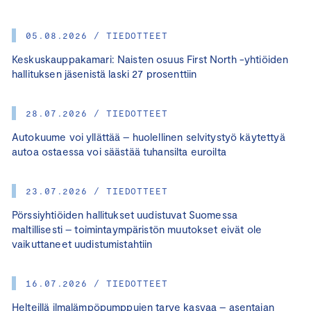
05.08.2026 / TIEDOTTEET
Keskuskauppakamari: Naisten osuus First North -yhtiöiden
hallituksen jäsenistä laski 27 prosenttiin
28.07.2026 / TIEDOTTEET
Autokuume voi yllättää – huolellinen selvitystyö käytettyä
autoa ostaessa voi säästää tuhansilta euroilta
23.07.2026 / TIEDOTTEET
Pörssiyhtiöiden hallitukset uudistuvat Suomessa
maltillisesti – toimintaympäristön muutokset eivät ole
vaikuttaneet uudistumistahtiin
16.07.2026 / TIEDOTTEET
Helteillä ilmalämpöpumppujen tarve kasvaa – asentajan