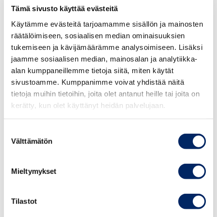
Tämä sivusto käyttää evästeitä
Sijoita tunniste suoraan kuvaan, videoon tai
ääneen
Käytämme evästeitä tarjoamamme sisällön ja mainosten
räätälöimiseen, sosiaalisen median ominaisuuksien
tukemiseen ja kävijämäärämme analysoimiseen. Lisäksi
Huolehdi, että tunniste säilyy myös jaettaessa
jaamme sosiaalisen median, mainosalan ja analytiikka-
alan kumppaneillemme tietoja siitä, miten käytät
Älä luota pelkkään alustan omaan
sivustoamme. Kumppanimme voivat yhdistää näitä
merkintätoimintoon
tietoja muihin tietoihin, joita olet antanut heille tai joita on
kerätty, kun olet käyttänyt heidän palvelujaan.
Koko lausunnon pääset lukemaan täältä:
Suosituksia –
Keskuskauppakamari
Suostumuksen
Välttämätön
valinta
—————-
Mieltymykset
Keskuskauppakamarin liiketapalautakunta antaa
pyynnöstä lausuntoja siitä, onko elinkeinotoiminnassa
tehty tai suunniteltu toimenpide hyvän liiketavan
Tilastot
vastainen tai muutoin sopimaton. Liiketapalautakunta