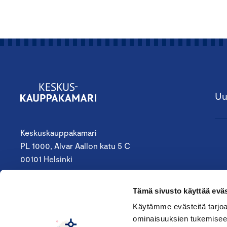
Uu
Keskuskauppakamari
PL 1000, Alvar Aallon katu 5 C
00101 Helsinki
09 4242 6200
Tämä sivusto käyttää eväs
keskuskauppakamari@chamber.fi
Käytämme evästeitä tarjoa
ominaisuuksien tukemisee
Seuraa meitä: