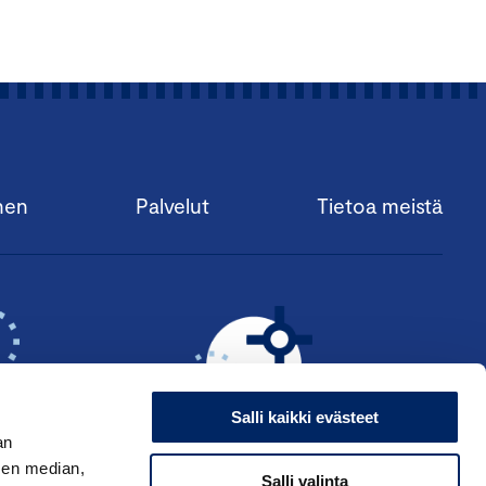
nen
Palvelut
Tietoa meistä
Salli kaikki evästeet
an
sen median,
Salli valinta