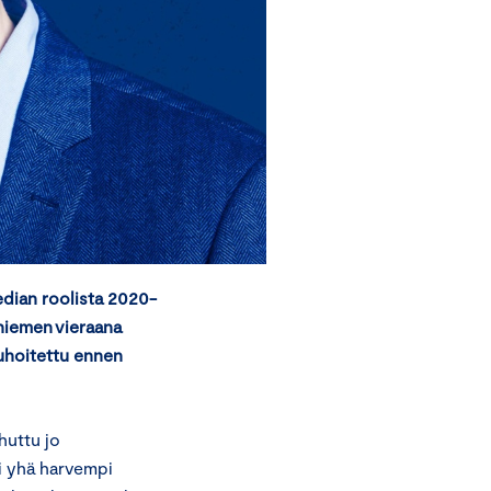
dian roolista 2020-
niemen vieraana
auhoitettu ennen
uttu jo
si yhä harvempi