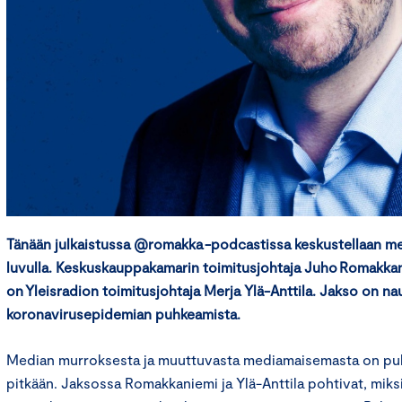
Tänään julkaistussa @romakka -podcastissa keskustellaan me
luvulla. Keskuskauppakamarin toimitusjohtaja Juho Romakka
on Yleisradion toimitusjohtaja Merja Ylä-Anttila. Jakso on n
koronavirusepidemian puhkeamista.
Median murroksesta ja muuttuvasta mediamaisemasta on puh
pitkään. Jaksossa Romakkaniemi ja Ylä-Anttila pohtivat, mik