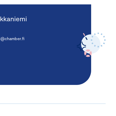
kkaniemi
i@chamber.fi