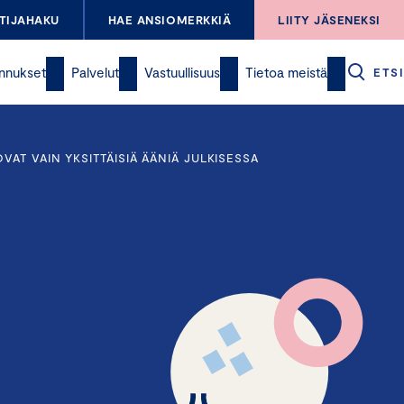
TIJAHAKU
HAE ANSIOMERKKIÄ
LIITY JÄSENEKSI
nnukset
Palvelut
Vastuullisuus
Tietoa meistä
ETSI
AT VAIN YKSITTÄISIÄ ÄÄNIÄ JULKISESSA