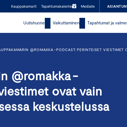
Kauppakamarit
Tapahtumakalenteri
Medialle
ASIANTUN
Uutishuone
Vaikuttaminen
Tapahtumat ja valme
UPPAKAMARIN @ROMAKKA -PODCAST: PERINTEISET VIESTIMET OV
in @romakka -
viestimet ovat vain
kisessa keskustelussa