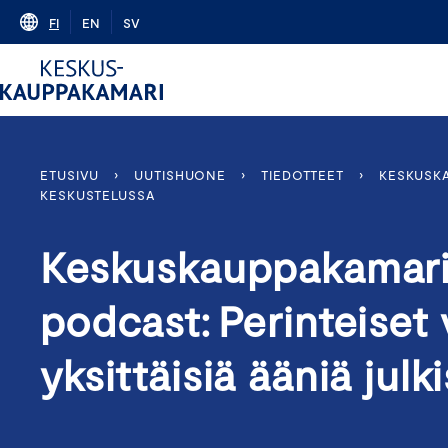
Skip
FI
EN
SV
to
content
ETUSIVU
›
UUTISHUONE
›
TIEDOTTEET
›
KESKUSKA
KESKUSTELUSSA
Keskuskauppakamar
podcast: Perinteiset 
yksittäisiä ääniä jul