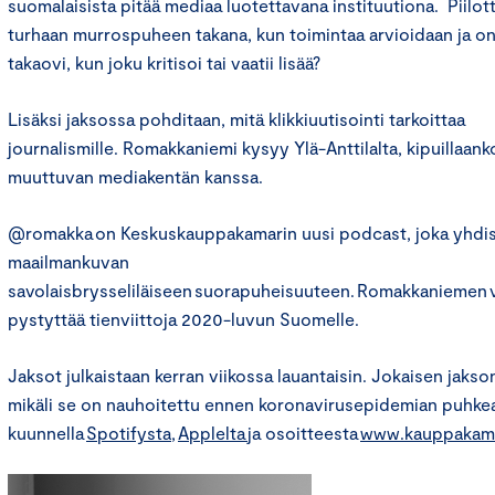
suomalaisista pitää mediaa luotettavana instituutiona. Piilott
turhaan murrospuheen takana, kun toimintaa arvioidaan ja o
takaovi, kun joku kritisoi tai vaatii lisää?
Lisäksi jaksossa pohditaan, mitä klikkiuutisointi tarkoittaa
journalismille. Romakkaniemi kysyy Ylä-Anttilalta, kipuillaank
muuttuvan mediakentän kanssa.
@romakka on Keskuskauppakamarin uusi podcast, joka yhdis
maailmankuvan
savolaisbrysseliläiseen suorapuheisuuteen. Romakkaniemen
pystyttää tienviittoja 2020-luvun Suomelle.
Jaksot julkaistaan kerran viikossa lauantaisin. Jokaisen jakso
mikäli se on nauhoitettu ennen koronavirusepidemian puhke
kuunnella
Spotifysta
,
Applelta
ja osoitteesta
www.kauppakamar