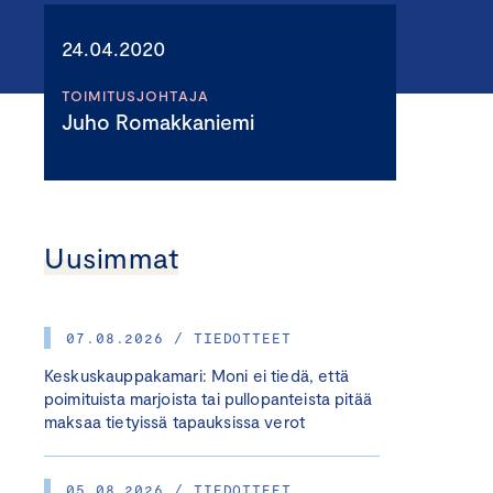
24.04.2020
TOIMITUSJOHTAJA
Juho Romakkaniemi
Uusimmat
07.08.2026 / TIEDOTTEET
Keskuskauppakamari: Moni ei tiedä, että
poimituista marjoista tai pullopanteista pitää
maksaa tietyissä tapauksissa verot
05.08.2026 / TIEDOTTEET