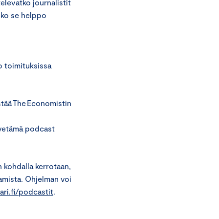
elevatko journalistit
nko se helppo
o toimituksissa
tää The Economistin
 vetämä podcast
n kohdalla kerrotaan,
amista. Ohjelman voi
i.fi/podcastit
.