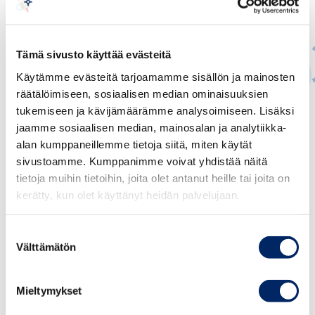
Tämä sivusto käyttää evästeitä
Käytämme evästeitä tarjoamamme sisällön ja mainosten
räätälöimiseen, sosiaalisen median ominaisuuksien
Ville Kajala
tukemiseen ja kävijämäärämme analysoimiseen. Lisäksi
jaamme sosiaalisen median, mainosalan ja analytiikka-
JOHTAVA ASIANTUNTIJA, YHTIÖ- JA
alan kumppaneillemme tietoja siitä, miten käytät
ARVOPAPERIMARKKINAOIKEUS, CORPORATE
GOVERNANCE
sivustoamme. Kumppanimme voivat yhdistää näitä
tietoja muihin tietoihin, joita olet antanut heille tai joita on
ville.kajala@chamber.fi
kerätty, kun olet käyttänyt heidän palvelujaan.
+358 50 376 1460
Suostumuksen
Välttämätön
valinta
Mieltymykset