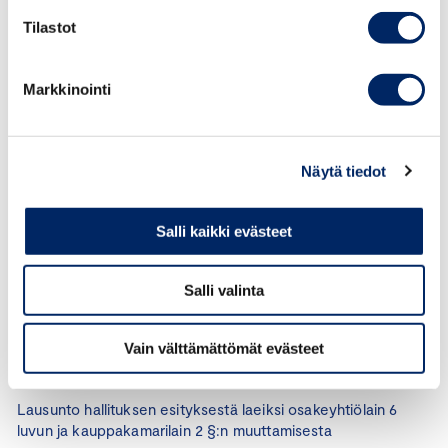
Tilastot
Markkinointi
04.02.2026 / LAUSUNNOT
Lausunto hallituksen esityksestä Euroopan unionin
listautumissäädöksen täytäntöönpanoa koskevaksi
Näytä tiedot
lainsäädännöksi
Salli kaikki evästeet
13.02.2025 / LAUSUNNOT
Finland Chamber of Commerce’s response to the
Salli valinta
Consultation Paper on Draft technical advice
concerning MAR and MiFID II SME GM
Vain välttämättömät evästeet
17.09.2024 / LAUSUNNOT
Lausunto hallituksen esityksestä laeiksi osakeyhtiölain 6
luvun ja kauppakamarilain 2 §:n muuttamisesta