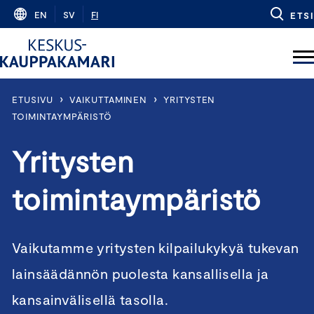
Skip
EN
SV
FI
ETSI
to
content
›
›
ETUSIVU
VAIKUTTAMINEN
YRITYSTEN
TOIMINTAYMPÄRISTÖ
Yritysten
toimintaympäristö
Vaikutamme yritysten kilpailukykyä tukevan
lainsäädännön puolesta kansallisella ja
kansainvälisellä tasolla.