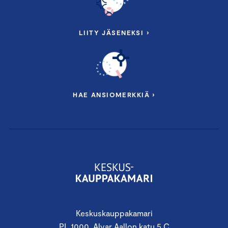
LIITY JÄSENEKSI ›
HAE ANSIOMERKKIÄ ›
Keskuskauppakamari
PL 1000, Alvar Aallon katu 5 C