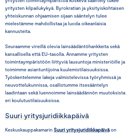
yritysten toimintaympäristöä koskeva sääntely tukee
yritysten kilpailukykyä. Byrokratian ja yksityiskohtaisen
yhteiskunnan ohjaamisen sijaan sääntelyn tulee
mielestämme mahdollistaa ja luoda oikeanlaisia
kannusteita.
Seuraamme vireillä olevia lainsäädäntöhankkeita sekä
kansallisella että EU-tasolla. Annamme yritysten
toimintaympäristöön liittyviä lausuntoja ministeriöille ja
toimimme asiantuntijoina kuulemistilaisuuksissa.
Työskentelemme lakeja valmistelevissa työryhmissä ja
neuvottelukunnissa, osallistumme itsesääntelyn
laadintaan sekä luennoimme lainsäädännön muutoksista
eri koulutustilaisuuksissa.
Suuri yritysjuridiikkapäivä
Keskuskauppakamarin
Suuri yritysjuridiikkapäivä
on