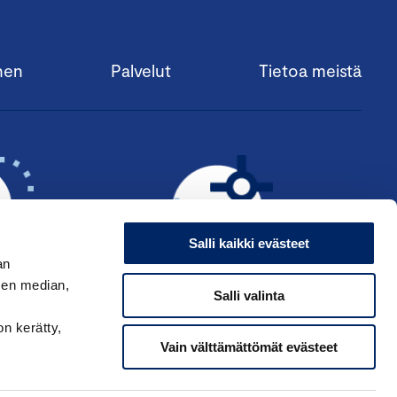
nen
Palvelut
Tietoa meistä
Salli kaikki evästeet
an
sen median,
Salli valinta
KSI ›
HAE ANSIOMERKKIÄ ›
on kerätty,
Vain välttämättömät evästeet