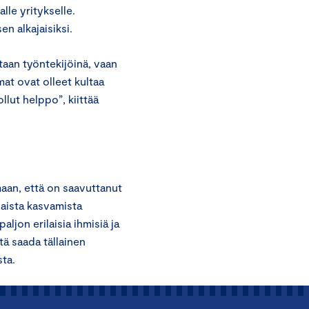
lle yritykselle.
n alkajaisiksi.
staan työntekijöinä, vaan
t ovat olleet kultaa
ollut helppo”, kiittää
maan, että on saavuttanut
aista kasvamista
ljon erilaisia ihmisiä ja
tä saada tällainen
ta.