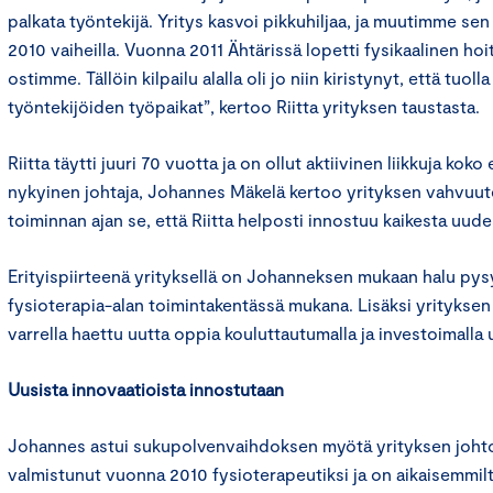
palkata työntekijä. Yritys kasvoi pikkuhiljaa, ja muutimme s
2010 vaiheilla. Vuonna 2011 Ähtärissä lopetti fysikaalinen hoit
ostimme. Tällöin kilpailu alalla oli jo niin kiristynyt, että tuoll
työntekijöiden työpaikat”, kertoo Riitta yrityksen taustasta.
Riitta täytti juuri 70 vuotta ja on ollut aktiivinen liikkuja kok
nykyinen johtaja, Johannes Mäkelä kertoo yrityksen vahvuut
toiminnan ajan se, että Riitta helposti innostuu kaikesta uude
Erityispiirteenä yrityksellä on Johanneksen mukaan halu py
fysioterapia-alan toimintakentässä mukana. Lisäksi yritykse
varrella haettu uutta oppia kouluttautumalla ja investoimalla 
Uusista innovaatioista innostutaan
Johannes astui sukupolvenvaihdoksen myötä yrityksen joht
valmistunut vuonna 2010 fysioterapeutiksi ja on aikaisemmilt