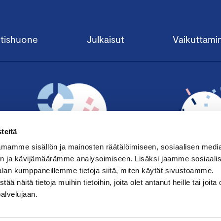
tishuone
Julkaisut
Vaikuttami
teitä
mamme sisällön ja mainosten räätälöimiseen, sosiaalisen medi
n ja kävijämäärämme analysoimiseen. Lisäksi jaamme sosiaali
alan kumppaneillemme tietoja siitä, miten käytät sivustoamme.
TILAA UUTISKIRJE ›
LIITY JÄSENE
näitä tietoja muihin tietoihin, joita olet antanut heille tai joita 
palvelujaan.