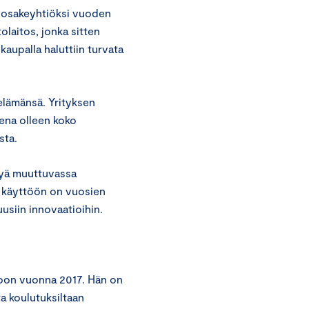
en osakeyhtiöksi vuoden
olaitos, jonka sitten
a kaupalla haluttiin turvata
o elämänsä. Yrityksen
ena olleen koko
sta.
syä muuttuvassa
n käyttöön on vuosien
uusiin innovaatioihin.
oon vuonna 2017. Hän on
a koulutuksiltaan