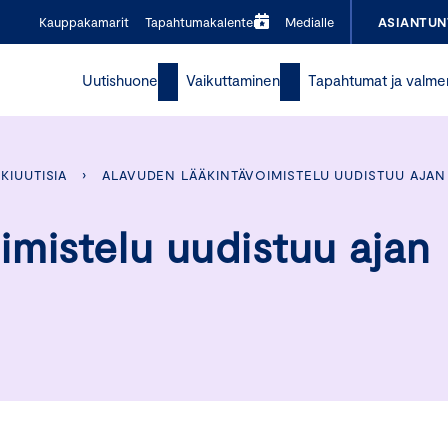
Kauppakamarit
Tapahtumakalenteri
Medialle
ASIANTUN
Uutishuone
Vaikuttaminen
Tapahtumat ja valme
KIUUTISIA
›
ALAVUDEN LÄÄKINTÄVOIMISTELU UUDISTUU AJA
imistelu uudistuu ajan