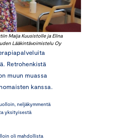
in Maija Kuusistolle ja Elina
vuden Lääkintävoimistelu Oy
erapiapalveluita
sä. Retrohenkistä
a on muun muassa
ranomaisten kanssa.
Tuolloin, neljäkymmentä
ta yksityisestä
lloin oli mahdollista