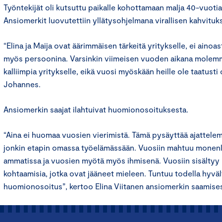
Työntekijät oli kutsuttu paikalle kohottamaan malja 40-vuotiaa
Ansiomerkit luovutettiin yllätysohjelmana virallisen kahvitukse
“Elina ja Maija ovat äärimmäisen tärkeitä yritykselle, ei ainoa
myös persoonina. Varsinkin viimeisen vuoden aikana molemma
kalliimpia yritykselle, eikä vuosi myöskään heille ole taatusti 
Johannes.
Ansiomerkin saajat ilahtuivat huomionosoituksesta.
“Aina ei huomaa vuosien vierimistä. Tämä pysäyttää ajattele
jonkin etapin omassa työelämässään. Vuosiin mahtuu monenl
ammatissa ja vuosien myötä myös ihmisenä. Vuosiin sisältyy pa
kohtaamisia, jotka ovat jääneet mieleen. Tuntuu todella hyväl
huomionosoitus”, kertoo Elina Viitanen ansiomerkin saamises