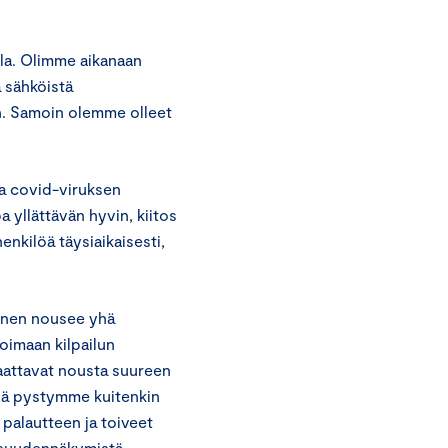
ella. Olimme aikanaan
 sähköistä
iin. Samoin olemme olleet
ta covid-viruksen
 yllättävän hyvin, kiitos
enkilöä täysiaikaisesti,
minen nousee yhä
oimaan kilpailun
saattavat nousta suureen
enä pystymme kuitenkin
 palautteen ja toiveet
aisuudennäkymistä.