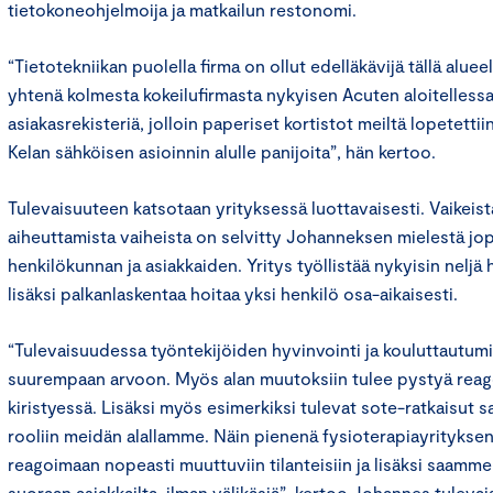
tietokoneohjelmoija ja matkailun restonomi.
“Tietotekniikan puolella firma on ollut edelläkävijä tällä alue
yhtenä kolmesta kokeilufirmasta nykyisen Acuten aloitellessa
asiakasrekisteriä, jolloin paperiset kortistot meiltä lopetett
Kelan sähköisen asioinnin alulle panijoita”, hän kertoo.
Tulevaisuuteen katsotaan yrityksessä luottavaisesti. Vaikeis
aiheuttamista vaiheista on selvitty Johanneksen mielestä jopa
henkilökunnan ja asiakkaiden. Yritys työllistää nykyisin neljä h
lisäksi palkanlaskentaa hoitaa yksi henkilö osa-aikaisesti.
“Tulevaisuudessa työntekijöiden hyvinvointi ja kouluttautu
suurempaan arvoon. Myös alan muutoksiin tulee pystyä reag
kiristyessä. Lisäksi myös esimerkiksi tulevat sote-ratkaisut 
rooliin meidän alallamme. Näin pienenä fysioterapiayrityks
reagoimaan nopeasti muuttuviin tilanteisiin ja lisäksi saamme
suoraan asiakkailta, ilman välikäsiä”, kertoo Johannes tulev