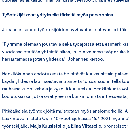
Työntekijät ovat yritykselle tärkeitä myös persoonina
Johannes sanoo työntekijöiden hyvinvoinnin olevan erittäin 
“Pyrimme olemaan joustavia sekä työajoissa että esimerkiksi 
vuodessa etsitään yhteistä aikaa, jolloin voimme työporukall
harrastamassa jotain yhdessä”, Johannes kertoo.
Henkilökunnan ehdotuksesta he pitävät kuukausittain palaver
käydä yhdessä läpi haastavia tilanteita töissä, suunnitella kou
rauhassa kuppi kahvia ja kysellä kuulumisia. Henkilökunta vo
koulutuksissa, jotka ovat yleensä kunkin omista intresseistä 
Pitkäaikaisia työntekijöitä muistetaan myös ansiomerkeillä. 
Lääkintävoimistelu Oy:n 40-vuotisjuhlassa 16.7.2021 myönnet
työntekijälle,
Maija Kuusistolle
ja
Elina Viitaselle
, pronssiset 