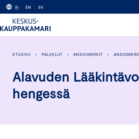
Skip
FI
EN
SV
to
content
ETUSIVU
›
PALVELUT
›
ANSIOMERKIT
›
ANSIOMERK
Alavuden Lääkintävo
hengessä