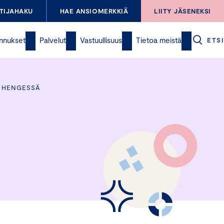
TIJAHAKU
HAE ANSIOMERKKIÄ
LIITY JÄSENEKSI
nnukset
Palvelut
Vastuullisuus
Tietoa meistä
ETSI
N HENGESSÄ