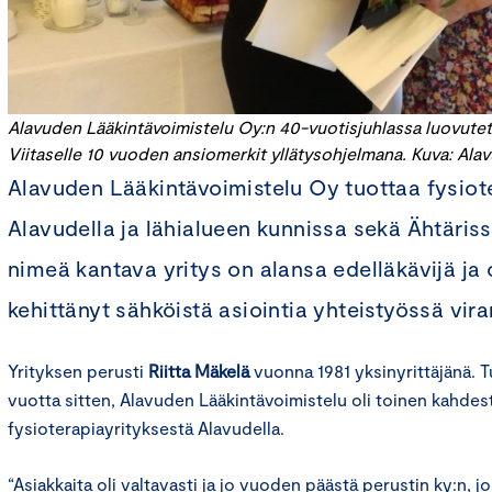
Alavuden Lääkintävoimistelu Oy:n 40-vuotisjuhlassa luovutetti
Viitaselle 10 vuoden ansiomerkit yllätysohjelmana.
Kuva: Ala
Alavuden Lääkintävoimistelu Oy tuottaa fysiot
Alavudella ja lähialueen kunnissa sekä Ähtäris
nimeä kantava yritys on alansa edelläkävijä j
kehittänyt sähköistä asiointia yhteistyössä vi
Yrityksen perusti
Riitta Mäkelä
vuonna 1981 yksinyrittäjänä. 
vuotta sitten, Alavuden Lääkintävoimistelu oli toinen kahdes
fysioterapiayrityksestä Alavudella.
“Asiakkaita oli valtavasti ja jo vuoden päästä perustin ky:n, jo