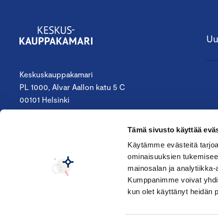
Uu
Keskuskauppakamari
PL 1000, Alvar Aallon katu 5 C
00101 Helsinki
09 4242 6200
Tämä sivusto käyttää eväs
keskuskauppakamari@chamber.fi
Käytämme evästeitä tarjoa
ominaisuuksien tukemisee
Seuraa meitä:
mainosalan ja analytiikka-
Kumppanimme voivat yhdistää 
kun olet käyttänyt heidän 