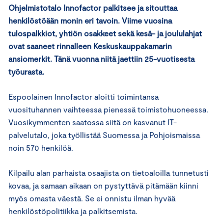
Ohjelmistotalo Innofactor palkitsee ja sitouttaa
henkilöstöään monin eri tavoin. Viime vuosina
tulospalkkiot, yhtiön osakkeet sekä kesä- ja joululahjat
ovat saaneet rinnalleen Keskuskauppakamarin
ansiomerkit. Tänä vuonna niitä jaettiin 25-vuotisesta
työurasta.
Espoolainen Innofactor aloitti toimintansa
vuosituhannen vaihteessa pienessä toimistohuoneessa.
Vuosikymmenten saatossa siitä on kasvanut IT-
palvelutalo, joka työllistää Suomessa ja Pohjoismaissa
noin 570 henkilöä.
Kilpailu alan parhaista osaajista on tietoaloilla tunnetusti
kovaa, ja samaan aikaan on pystyttävä pitämään kiinni
myös omasta väestä. Se ei onnistu ilman hyvää
henkilöstöpolitiikka ja palkitsemista.