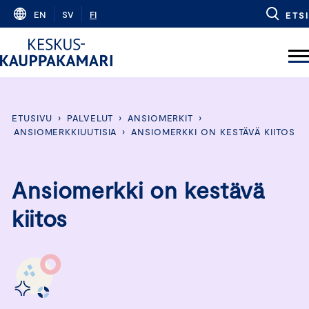
Skip
EN
SV
FI
ETSI
to
content
ETUSIVU
›
PALVELUT
›
ANSIOMERKIT
›
ANSIOMERKKIUUTISIA
›
ANSIOMERKKI ON KESTÄVÄ KIITOS
Ansiomerkki on kestävä
kiitos