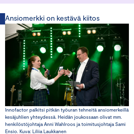
Ansiomerkki on kestävä kiitos
Innofactor palkitsi pitkän työuran tehneitä ansiomerkeillä
kesäjuhlien yhteydessä. Heidän joukossaan olivat mm.
henkilöstöjohtaja Anni Wahlroos ja toimitusjohtaja Sami
Ensio. Kuva: Liliia Laukkanen