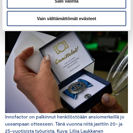
Salli valinta
menneet todella nopeasti. On hienoa olla yrityksessä,
jossa on kiva tehdä töitä ja ympärillä on osaavia ihmisiä”,
Vain välttämättömät evästeet
hän kertoo.
Innofactor on palkinnut henkilöstöään ansiomerkeillä jo
useampaan otteeseen. Tänä vuonna niitä jaettiin 20- ja
25-vuotisista työurista. Kuva: Liliia Laukkanen