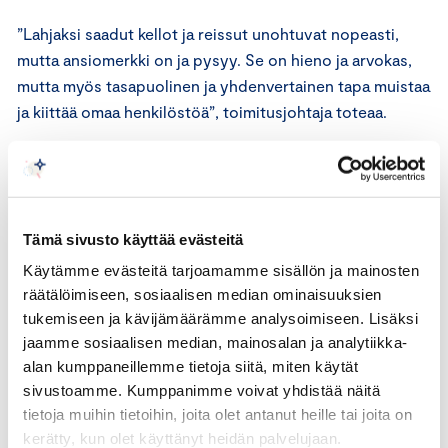
”Lahjaksi saadut kellot ja reissut unohtuvat nopeasti,
mutta ansiomerkki on ja pysyy. Se on hieno ja arvokas,
mutta myös tasapuolinen ja yhdenvertainen tapa muistaa
ja kiittää omaa henkilöstöä”, toimitusjohtaja toteaa.
Innofactorin tasapuolisesta palkitsemisperiaatteesta
kertoo sekin, että ansiomerkin saavat myös ne osaajat,
jotka ovat tulleet taloon yrityskaupan kautta tehtävästä
Tämä sivusto käyttää evästeitä
riippumatta.
Käytämme evästeitä tarjoamamme sisällön ja mainosten
Ansiomerkki kertoo myös sitoutumisesta
räätälöimiseen, sosiaalisen median ominaisuuksien
tukemiseen ja kävijämäärämme analysoimiseen. Lisäksi
jaamme sosiaalisen median, mainosalan ja analytiikka-
Laatujohtaja
Satu Ryökkynen
on työskennellyt
alan kumppaneillemme tietoja siitä, miten käytät
Innofactorissa vuodesta 2013 lähtien. Hänestä tuli
sivustoamme. Kumppanimme voivat yhdistää näitä
innofactorilainen taannoisen yrityskaupan myötä, joten
tietoja muihin tietoihin, joita olet antanut heille tai joita on
hänen työuransa on käytännössä yli tuplasti tätä
kerätty, kun olet käyttänyt heidän palvelujaan.
pidempi.