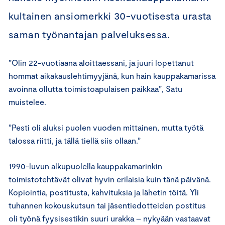
kultainen ansiomerkki 30-vuotisesta urasta
saman työnantajan palveluksessa.
”Olin 22-vuotiaana aloittaessani, ja juuri lopettanut
hommat aikakauslehtimyyjänä, kun hain kauppakamarissa
avoinna ollutta toimistoapulaisen paikkaa”, Satu
muistelee.
”Pesti oli aluksi puolen vuoden mittainen, mutta työtä
talossa riitti, ja tällä tiellä siis ollaan.”
1990-luvun alkupuolella kauppakamarinkin
toimistotehtävät olivat hyvin erilaisia kuin tänä päivänä.
Kopiointia, postitusta, kahvituksia ja lähetin töitä. Yli
tuhannen kokouskutsun tai jäsentiedotteiden postitus
oli työnä fyysisestikin suuri urakka – nykyään vastaavat