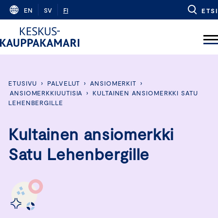
Skip
EN
SV
FI
ETSI
to
content
ETUSIVU
›
PALVELUT
›
ANSIOMERKIT
›
ANSIOMERKKIUUTISIA
›
KULTAINEN ANSIOMERKKI SATU
LEHENBERGILLE
Kultainen ansiomerkki
Satu Lehenbergille