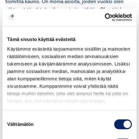
toimitila kaunis. On monia asioita, joiden vuoksi olen
viihtynyt tässä työpaikassani niin pitkään. Olen töiden
ohessa osallistunut lukuisiin koulutuksiin ja kursseihin, ja
voinut näin koko ajan kehittyä.”
Tämä sivusto käyttää evästeitä
Töiden kautta hän on päässyt osalliseksi monesta
ainutlaatuisesta tapahtumasta ja tilaisuudesta, kun mm.
Käytämme evästeitä tarjoamamme sisällön ja mainosten
räätälöimiseen, sosiaalisen median ominaisuuksien
kansainväliset delegaatiot ovat vierailleet kaupungissa.
tukemiseen ja kävijämäärämme analysoimiseen. Lisäksi
jaamme sosiaalisen median, mainosalan ja analytiikka-
”Lapsena ajattelin, että minusta tulee lentoemäntä.
alan kumppaneillemme tietoja siitä, miten käytät
Varsinais-Suomi on kuitenkin ihan paras. Viihdyn täällä,
sivustoamme. Kumppanimme voivat yhdistää näitä
ja pidän siitä, että voin olla töissänikin, aito ja oma
tietoja muihin tietoihin, joita olet antanut heille tai joita on
itseni”, Raisiossa syntynyt ja Raisiossa nykyäänkin asuva
kerätty, kun olet käyttänyt heidän palvelujaan.
Satu pohtii.
Suostumuksen
Satu tunnettaan mutkattomana, uutterana ja luotettavana
Välttämätön
valinta
työkaverina, joka tarttuu mielellään uusiin haasteisiin eikä
kavahda muutoksia.