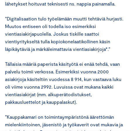
lähetykset hoituvat teknisesti ns. nappia painamalla.
”Digitalisaation tulo työelämään muutti tehtäviä hurjasti.
Muutos entiseen oli todella iso esimerkiksi
vientiasiakirjapuolella. Joskus tiskille saattoi
vientiyritykseltä tulla kopiokonelaatikollinen käsin
läpikäytäviä ja märkäleimattavia vientiasiakirjoja*.”
Tällaisia määriä paperista käsityötä ei enää tehdä, vaan
palvelu toimii verkossa. Esimerkiksi vuonna 2000
asiakirjoja käsiteltiin vuodessa 8 914, kun vastaava luku
oli viime vuonna 2992. Luvuissa ovat mukana kaikki
vientiasiakirjat (mm. alkuperätodistukset,
pakkausluettelot ja kauppalaskut).
”Kauppakamari on toimintaympäristönä äärettömän
mielenkiintoinen, jäsenistö ja työkaverit ovat mukavia ja