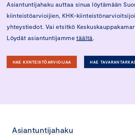
Asiantuntijahaku auttaa sinua löytämään Su
kiinteistöarvioijien, KHK-kiinteistönarvioitsi
yhteystiedot. Vai etsitkö Keskuskauppakamari
Löydät asiantuntijamme
täältä
.
HAE KIINTEISTÖARVIOIJAA
HAE TAVARANTARKA
Asiantuntijahaku