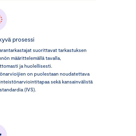
kyvä prosessi
rantarkastajat suorittavat tarkastuksen
nön määrittelemällä tavalla,
tomasti ja huolellisesti.
tönarvioijien on puolestaan noudatettava
inteistönarviointitapaa sekä kansainvälistä
istandardia (IVS).