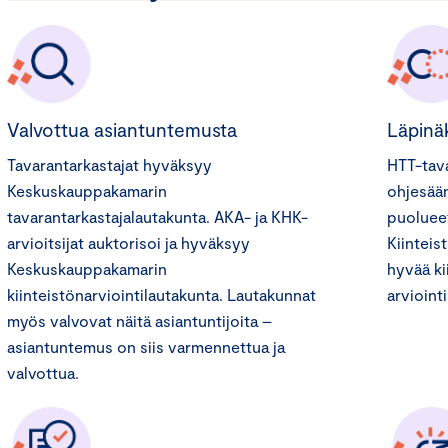
Valvottua asiantuntemusta
Läpinä
Tavarantarkastajat hyväksyy
HTT-tava
Keskuskauppakamarin
ohjesään
tavarantarkastajalautakunta. AKA- ja KHK-
puolueet
arvioitsijat auktorisoi ja hyväksyy
Kiinteis
Keskuskauppakamarin
hyvää ki
kiinteistönarviointilautakunta. Lautakunnat
arvioint
myös valvovat näitä asiantuntijoita –
asiantuntemus on siis varmennettua ja
valvottua.