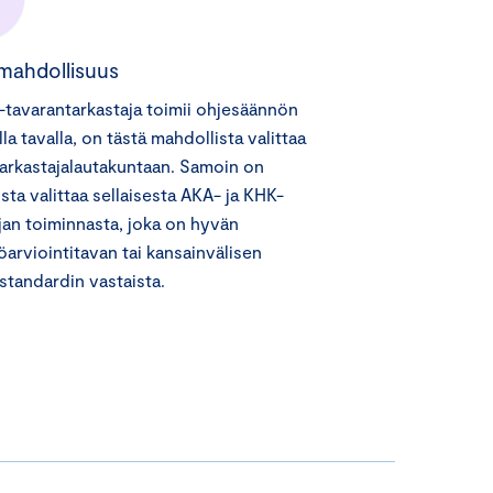
smahdollisuus
tavarantarkastaja toimii ohjesäännön
lla tavalla, on tästä mahdollista valittaa
arkastajalautakuntaan. Samoin on
sta valittaa sellaisesta AKA- ja KHK-
ijan toiminnasta, joka on hyvän
töarviointitavan tai kansainvälisen
istandardin vastaista.