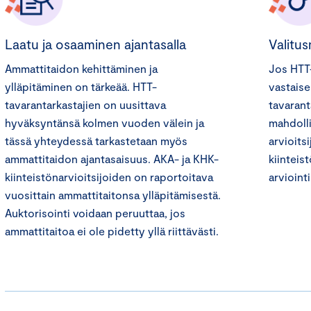
Laatu ja osaaminen ajantasalla
Valitu
Ammattitaidon kehittäminen ja
Jos HTT-
ylläpitäminen on tärkeää. HTT-
vastaise
tavarantarkastajien on uusittava
tavarant
hyväksyntänsä kolmen vuoden välein ja
mahdolli
tässä yhteydessä tarkastetaan myös
arvioits
ammattitaidon ajantasaisuus. AKA- ja KHK-
kiinteis
kiinteistönarvioitsijoiden on raportoitava
arvioint
vuosittain ammattitaitonsa ylläpitämisestä.
Auktorisointi voidaan peruuttaa, jos
ammattitaitoa ei ole pidetty yllä riittävästi.