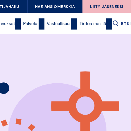
TIJAHAKU
HAE ANSIOMERKKIÄ
LIITY JÄSENEKSI
nnukset
Palvelut
Vastuullisuus
Tietoa meistä
ETSI