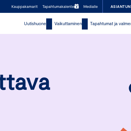
Kauppakamarit
Tapahtumakalenteri
Medialle
ASIANTUN
Uutishuone
Vaikuttaminen
Tapahtumat ja valme
ttava