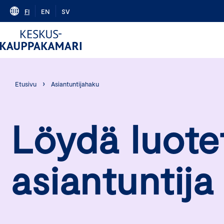
Skip
FI
EN
SV
to
content
›
Etusivu
Asiantuntijahaku
Löydä luote
asiantuntija