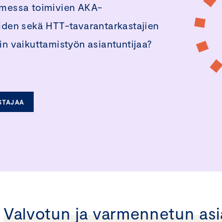
omessa toimivien AKA-
joiden sekä HTT-tavarantarkastajien
n vaikuttamistyön asiantuntijaa?
STAJAA
Valvotun ja varmennetun as