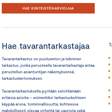
HAE KIINTEISTÖNARVIOIJAA
Hae tavarantarkastajaa
T
Tavarantarkastus on puolueeton ja tekninen
tarkastus, jonka perusteella tavarantarkastaja antaa
perustellun asiantuntijan näkemyksensä,
tarkastuskertomuksen.
Tavarantarkastuksella pyritään selvittämään
erilaisia asioita – esimerkiksi tarkastuskohteen
käypää arvoa, toiminnallisuutta, kohteessa
mahdollisesti olevaa virhettä tai vauriota sekä