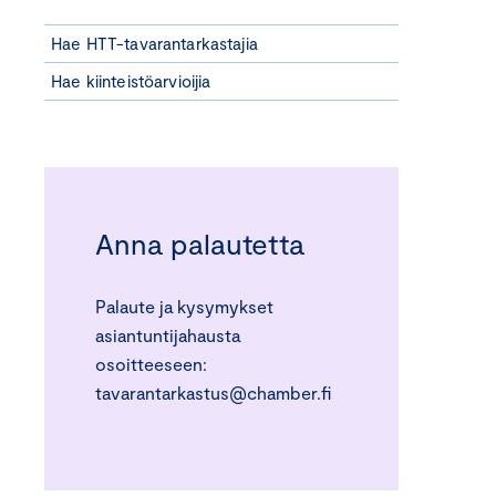
Hae HTT-tavarantarkastajia
Hae kiinteistöarvioijia
Anna palautetta
Palaute ja kysymykset
asiantuntijahausta
osoitteeseen:
tavarantarkastus@chamber.fi