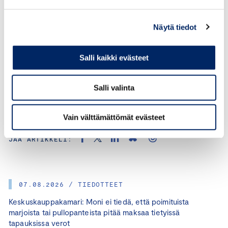
merkittäviä. Kun iso joukko suomalaisia pk-yrityksiä
etenee ilmastotyössään kunnianhimoisesti ja
Näytä tiedot
pitkäjänteisesti, sillä alkaa olla vaikutusta Suomen
kykyyn vastata tulevaisuuden haasteisiin ja
kilpailuaseman parantumiseen.
Salli kaikki evästeet
Salli valinta
Vain välttämättömät evästeet
KATEGORIAT:
ILMASTO
JAA ARTIKKELI:
07.08.2026 / TIEDOTTEET
Keskuskauppakamari: Moni ei tiedä, että poimituista
marjoista tai pullopanteista pitää maksaa tietyissä
tapauksissa verot