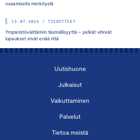
osaamisella merkitystä
15.07.2026 / TIEDOTTEET
Ympäristöväittämiin täsmällisyyttä – pelkät vihreät
lupaukset eivät enää riitä
Uutishuone
Julkaisut
Vaikuttaminen
Palvelut
Tietoa meistä