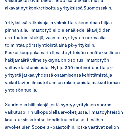
vaikutukset ovat olleet tiedossa pitkään, mutta
alkavat nyt konkretisoitua yrityksissä Suomessakin.
Yrityksissä ratkaisuja ja valmiutta rakennetaan hiljaa
pinnan alla. Ilmastotyö ei ole enää edelläkävijöiden
erottautumistekijä, vaan osa yritysten normaalia
toimintaa pörssiyhtiöistä aina pk-yrityksiin.
Keskuskauppakamarin Ilmastoyhteisön ennätyksellinen
hakijamäärä viime syksynä on osoitus ilmastotyön
valtavirtaistumisesta. Nyt jo 300 motivoitunutta pk-
yritystä jatkaa yhdessä osaamisensa kehittämistä ja
vaikuttavien ilmastotoimien rakentamista maksuttoman
yhteisön tuella.
Suurin osa hiilijalanjäljestä syntyy yrityksen suoran
vaikutuspiirin ulkopuolella arvoketjussa. Ilmastoyhteisön
koulutuksissa katse kohdistuu erityisesti näihin
arvoketjujen Scope 3 -päästöihin, jotka vaativat paljon