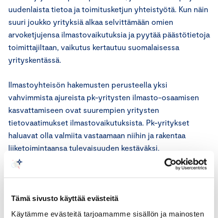
uudenlaista tietoa ja toimitusketjun yhteistyötä. Kun näin
suuri joukko yrityksiä alkaa selvittämään omien
arvoketjujensa ilmastovaikutuksia ja pyytää päästötietoja
toimittajiltaan, vaikutus kertautuu suomalaisessa
yrityskentässä.
Ilmastoyhteisön hakemusten perusteella yksi
vahvimmista ajureista pk-yritysten ilmasto-osaamisen
kasvattamiseen ovat suurempien yritysten
tietovaatimukset ilmastovaikutuksista. Pk-yritykset
haluavat olla valmiita vastaamaan niihin ja rakentaa
liiketoimintaansa tulevaisuuden kestäväksi.
Ilmastoyhteisön toteuttajana ja elinkeinoelämän
toimintaedellytyksien kehittäjänä Keskuskauppakamari
kannustaa pk-yrityksiä kasvattamaan osaamistaan ja
Tämä sivusto käyttää evästeitä
etsimään ratkaisuja yhdessä. Kyse on siitä, että kaikki
Käytämme evästeitä tarjoamamme sisällön ja mainosten