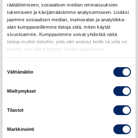
yritykset pysyvät mukana muutoksessa, eivätkä putoa
räätälöimiseen, sosiaalisen median ominaisuuksien
kehityksen kyydistä.
tukemiseen ja kävijämäärämme analysoimiseen. Lisäksi
jaamme sosiaalisen median, mainosalan ja analytiikka-
Ilmastoyhteisön mahdollistaa LähiTapiola.
alan kumppaneillemme tietoja siitä, miten käytät
sivustoamme. Kumppanimme voivat yhdistää näitä
Vakuutusyhtiölle ilmastonmuutos näkyy konkreettisesti
tietoja muihin tietoihin, joita olet antanut heille tai joita on
muun muassa sään ääri-ilmiöistä johtuvina
kerätty, kun olet käyttänyt heidän palvelujaan.
korvausmenoina asiakkaillemme. Tämän takia LähiTapiola
haluaa luoda suomalaisia ratkaisuja ilmastonmuutoksen
Suostumuksen
sopeutumiseen ja sen hillintään. Suomalaisten pk-
Välttämätön
valinta
yritysten ilmastotyön tukeminen on tässä
avainasemassa. Ilmastotyöhön panostamalla yritykset
voivat rakentaa itselleen vahvemman ja taloudellisesti
Mieltymykset
kestävämmän liiketoiminnan tulevaisuuden riskejä
vastaan.
Tilastot
Vaikka ilmastotyö ei juuri nyt ole julkisen keskustelun
Markkinointi
kärjessä, taustalla etenevät muutokset ovat silti