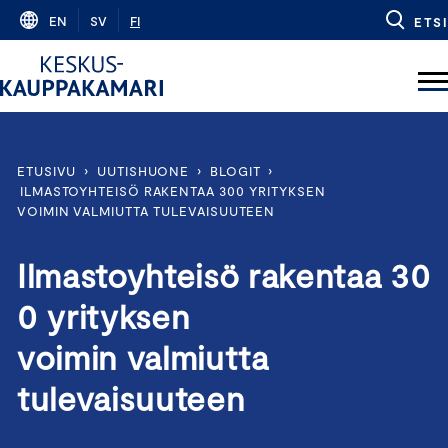
Skip
EN
SV
FI
ETSI
to
content
ETUSIVU
›
UUTISHUONE
›
BLOGIT
›
ILMASTOYHTEISÖ RAKENTAA 300 YRITYKSEN
VOIMIN VALMIUTTA TULEVAISUUTEEN
Ilmastoyhteisö rakentaa 30
0 yrityksen
voimin valmiutta
tulevaisuuteen