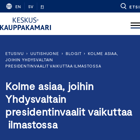
Skip
EN
SV
FI
ETSI
to
content
ETUSIVU
›
UUTISHUONE
›
BLOGIT
›
KOLME ASIAA,
JOIHIN YHDYSVALTAIN
PRESIDENTINVAALIT VAIKUTTAA ILMASTOSSA
Kolme asiaa, joihin
Yhdysvaltain
presidentinvaalit vaikuttaa
ilmastossa