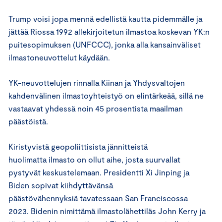
Trump voisi jopa mennä edellistä kautta pidemmälle ja
jättää Riossa 1992 allekirjoitetun ilmastoa koskevan YK:n
puitesopimuksen (UNFCCC), jonka alla kansainväliset
ilmastoneuvottelut käydään.
YK-neuvottelujen rinnalla Kiinan ja Yhdysvaltojen
kahdenvälinen ilmastoyhteistyö on elintärkeää, sillä ne
vastaavat yhdessä noin 45 prosentista maailman
päästöistä.
Kiristyvistä geopoliittisista jännitteistä
huolimatta ilmasto on ollut aihe, josta suurvallat
pystyvät keskustelemaan. Presidentti Xi Jinping ja
Biden sopivat kiihdyttävänsä
päästövähennyksiä tavatessaan San Franciscossa
2023. Bidenin nimittämä ilmastolähettiläs John Kerry ja