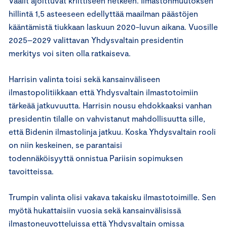
Vaalit ajoittuvat kriittiseen hetkeen. Ilmastonmuutoksen
hillintä 1,5 asteeseen edellyttää maailman päästöjen
kääntämistä tiukkaan laskuun 2020-luvun aikana. Vuosille
2025–2029 valittavan Yhdysvaltain presidentin
merkitys voi siten olla ratkaiseva.
Harrisin valinta toisi sekä kansainväliseen
ilmastopolitiikkaan että Yhdysvaltain ilmastotoimiin
tärkeää jatkuvuutta. Harrisin nousu ehdokkaaksi vanhan
presidentin tilalle on vahvistanut mahdollisuutta sille,
että Bidenin ilmastolinja jatkuu. Koska Yhdysvaltain rooli
on niin keskeinen, se parantaisi
todennäköisyyttä onnistua Pariisin sopimuksen
tavoitteissa.
Trumpin valinta olisi vakava takaisku ilmastotoimille. Sen
myötä hukattaisiin vuosia sekä kansainvälisissä
ilmastoneuvotteluissa että Yhdysvaltain omissa