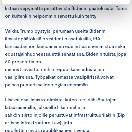
pakettia tiukasti, ja se kuuluu Projekti 2025-pamfletin
listaan viipymättä peruttavista Bidenin päätöksistä. Tämä
on kuitenkin helpommin sanottu kuin tehty.
Vaikka Trump pystyisi perumaan useita Bidenin
ilmastopäätöksiä presidentin asetuksilla, IRA-
lainsäädännön kumoaminen edellyttää enemmistöä sekä
edustajainhuoneessa että senaatissa. Bidenin tuista jopa
80 prosenttia on
mennyt investointeihin republikaaniedustajien
vaalipiireissä. Työpaikat omassa vaalipiirissä voivat
painaa puntarissa ideologiaa enemmän.
Lisäksi osa ilmastotoimista, kuten tuet sähköautojen
latausasemille, julkiselle liikenteelle ja
sähkön siirtolinjoille perustuvat infrastruktuurilakiin (Bip
artisan Infrastructure Law), jota
puollettiin myös republikaanien riveistä.