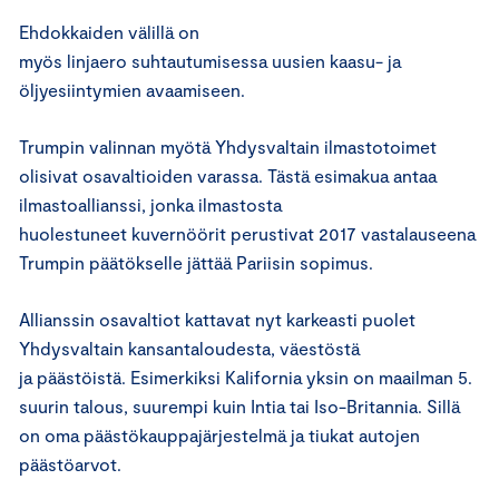
Ehdokkaiden välillä on
myös linjaero suhtautumisessa uusien kaasu- ja
öljyesiintymien avaamiseen.
Trumpin valinnan myötä Yhdysvaltain ilmastotoimet
olisivat osavaltioiden varassa. Tästä esimakua antaa
ilmastoallianssi, jonka ilmastosta
huolestuneet kuvernöörit perustivat 2017 vastalauseena
Trumpin päätökselle jättää Pariisin sopimus.
Allianssin osavaltiot kattavat nyt karkeasti puolet
Yhdysvaltain kansantaloudesta, väestöstä
ja päästöistä. Esimerkiksi Kalifornia yksin on maailman 5.
suurin talous, suurempi kuin Intia tai Iso-Britannia. Sillä
on oma päästökauppajärjestelmä ja tiukat autojen
päästöarvot.