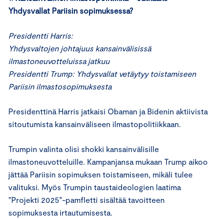
Yhdysvallat Pariisin sopimuksessa?
Presidentti
Harris:
Yhdysval
tojen
joht
ajuus
kansainvälis
issä
ilmastoneuvotteluissa jatkuu
Presidentti
Trump: Yhdysvallat vetäytyy toistamiseen
Pariisin ilmastosopimuksesta
Presidenttinä Harris jatkaisi Obaman ja Bidenin aktiivista
sitoutumista kansainväliseen ilmastopolitiikkaan.
Trumpin valinta olisi shokki kansainvälisille
ilmastoneuvotteluille. Kampanjansa mukaan Trump aikoo
jättää Pariisin sopimuksen toistamiseen, mikäli tulee
valituksi. Myös Trumpin taustaideologien laatima
”Projekti 2025”-pamfletti sisältää tavoitteen
sopimuksesta irtautumisesta.