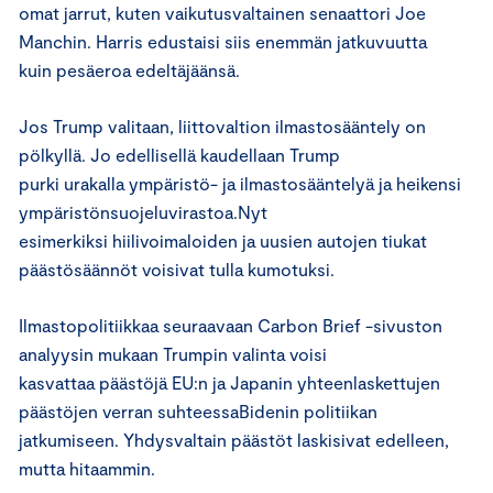
omat jarrut, kuten vaikutusvaltainen senaattori Joe
Manchin. Harris edustaisi siis enemmän jatkuvuutta
kuin pesäeroa edeltäjäänsä.
Jos Trump valitaan, liittovaltion ilmastosääntely on
pölkyllä. Jo edellisellä kaudellaan Trump
purki urakalla ympäristö- ja ilmastosääntelyä ja heikensi
ympäristönsuojeluvirastoa.Nyt
esimerkiksi hiilivoimaloiden ja uusien autojen tiukat
päästösäännöt voisivat tulla kumotuksi.
Ilmastopolitiikkaa seuraavaan Carbon Brief -sivuston
analyysin mukaan Trumpin valinta voisi
kasvattaa päästöjä EU:n ja Japanin yhteenlaskettujen
päästöjen verran suhteessaBidenin politiikan
jatkumiseen. Yhdysvaltain päästöt laskisivat edelleen,
mutta hitaammin.