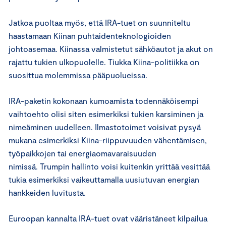
Jatkoa puoltaa myös, että IRA-tuet on suunniteltu
haastamaan Kiinan puhtaidenteknologioiden
johtoasemaa. Kiinassa valmistetut sähköautot ja akut on
rajattu tukien ulkopuolelle. Tiukka Kiina-politiikka on
suosittua molemmissa pääpuolueissa.
IRA-paketin kokonaan kumoamista todennäköisempi
vaihtoehto olisi siten esimerkiksi tukien karsiminen ja
nimeäminen uudelleen. Ilmastotoimet voisivat pysyä
mukana esimerkiksi Kiina-riippuvuuden vähentämisen,
työpaikkojen tai energiaomavaraisuuden
nimissä. Trumpin hallinto voisi kuitenkin yrittää vesittää
tukia esimerkiksi vaikeuttamalla uusiutuvan energian
hankkeiden luvitusta.
Euroopan kannalta IRA-tuet ovat vääristäneet kilpailua