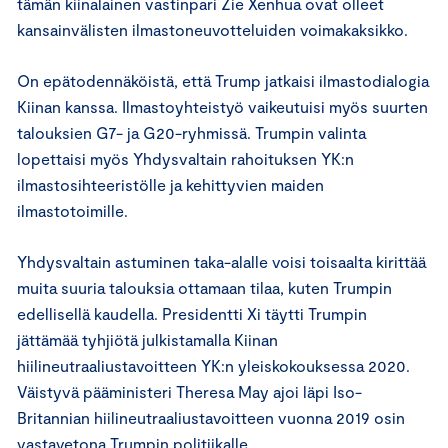
tämän kiinalainen vastinpari Zie Xenhua ovat olleet
kansainvälisten ilmastoneuvotteluiden voimakaksikko.
On epätodennäköistä, että Trump jatkaisi ilmastodialogia
Kiinan kanssa. Ilmastoyhteistyö vaikeutuisi myös suurten
talouksien G7- ja G20-ryhmissä. Trumpin valinta
lopettaisi myös Yhdysvaltain rahoituksen YK:n
ilmastosihteeristölle ja kehittyvien maiden
ilmastotoimille.
Yhdysvaltain astuminen taka-alalle voisi toisaalta kirittää
muita suuria talouksia ottamaan tilaa, kuten Trumpin
edellisellä kaudella. Presidentti Xi täytti Trumpin
jättämää tyhjiötä julkistamalla Kiinan
hiilineutraaliustavoitteen YK:n yleiskokouksessa 2020.
Väistyvä pääministeri Theresa May ajoi läpi Iso-
Britannian hiilineutraaliustavoitteen vuonna 2019 osin
vastavetona Trumpin politiikalle.