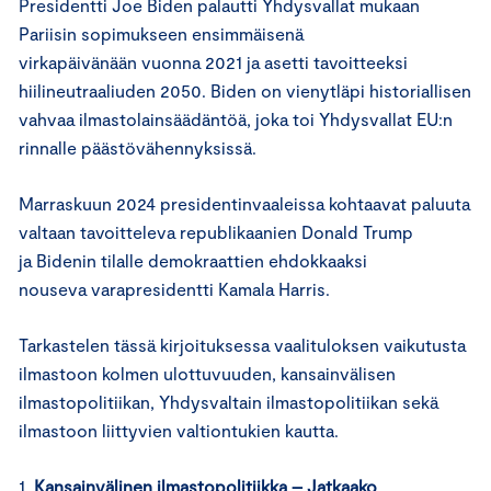
Presidentti Joe Biden palautti Yhdysvallat mukaan
Pariisin sopimukseen ensimmäisenä
virkapäivänään vuonna 2021 ja asetti tavoitteeksi
hiilineutraaliuden 2050. Biden on vienytläpi historiallisen
vahvaa ilmastolainsäädäntöä, joka toi Yhdysvallat EU:n
rinnalle päästövähennyksissä.
Marraskuun 2024 presidentinvaaleissa kohtaavat paluuta
valtaan tavoitteleva republikaanien Donald Trump
ja Bidenin tilalle demokraattien ehdokkaaksi
nouseva varapresidentti Kamala Harris.
Tarkastelen tässä kirjoituksessa vaalituloksen vaikutusta
ilmastoon kolmen ulottuvuuden, kansainvälisen
ilmastopolitiikan, Yhdysvaltain ilmastopolitiikan sekä
ilmastoon liittyvien valtiontukien kautta.
1.
Kansainvälinen ilmastopolitiikka
–
J
atkaako