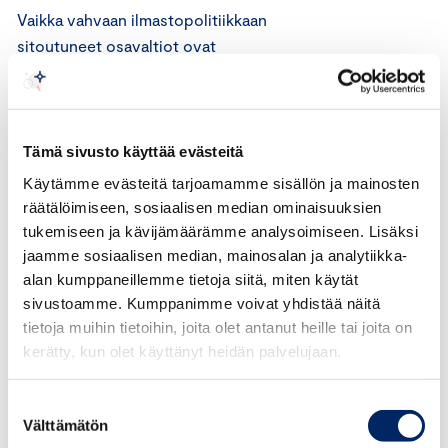
Vaikka vahvaan ilmastopolitiikkaan
sitoutuneet osavaltiot ovat
pääosindemokraattijohtoisia, käytännön ilmastotekoja
tapahtuu myös muualla.
TulipunaisessaTeksasissa tuotetaan toiseksi eniten
energiaa tuulella ja auringolla liberaalin Kalifornian
Tämä sivusto käyttää evästeitä
jälkeen. Uusiutuvien osuus sähköntuotannosta on suurin
Käytämme evästeitä tarjoamamme sisällön ja mainosten
vaa’ankieliosavaltio Iowassa, ja kärkeen
räätälöimiseen, sosiaalisen median ominaisuuksien
kuuluvat tukevasti republikaaniset Kansas sekä Etelä- ja
tukemiseen ja kävijämäärämme analysoimiseen. Lisäksi
Pohjois-Dakota.
jaamme sosiaalisen median, mainosalan ja analytiikka-
alan kumppaneillemme tietoja siitä, miten käytät
sivustoamme. Kumppanimme voivat yhdistää näitä
Trumpin jatkokaudella olisi siten merkittävä vaikutus
tietoja muihin tietoihin, joita olet antanut heille tai joita on
Yhdysvaltain päästöihin, mutta ilmastotyö ei pysähtyisi
kerätty, kun olet käyttänyt heidän palvelujaan.
kokonaan osavaltioiden ansiosta. Samalla
edelläkävijäyritykset jatkaisivat ilmastoratkaisujen
Suostumuksen
kehittämistä, sillä markkinat sekä kotimaassa että
Välttämätön
valinta
maailmalla olisivat edelleen suuret.