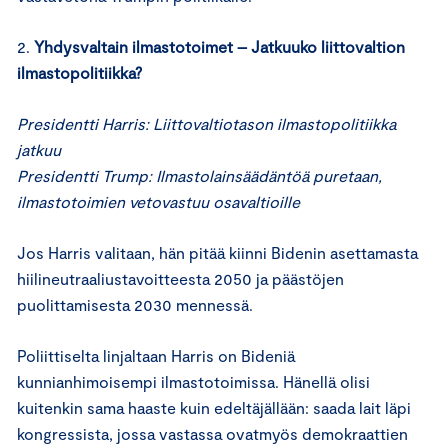
2.
Yhdysvaltain
ilmastotoimet –
J
atkuuko liittovaltion
ilmastopolitiikka?
Presidentti
Harris:
Liittovaltio
tason
ilmastopolitiikka
jatkuu
Presidentti
Trump:
Ilmastolainsäädäntöä puretaan,
i
lmastotoimien
vetovastuu
osavaltioille
Jos Harris valitaan, hän pitää kiinni Bidenin asettamasta
hiilineutraaliustavoitteesta 2050 ja päästöjen
puolittamisesta 2030 mennessä.
Poliittiselta linjaltaan Harris on Bideniä
kunnianhimoisempi ilmastotoimissa. Hänellä olisi
kuitenkin sama haaste kuin edeltäjällään: saada lait läpi
kongressista, jossa vastassa ovatmyös demokraattien