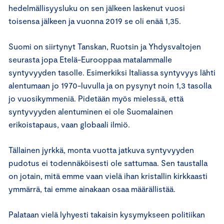
hedelmällisyysluku on sen jälkeen laskenut vuosi
toisensa jälkeen ja vuonna 2019 se oli enää 1,35.
Suomi on siirtynyt Tanskan, Ruotsin ja Yhdysvaltojen
seurasta jopa Etelä-Eurooppaa matalammalle
syntyvyyden tasolle. Esimerkiksi Italiassa syntyvyys lähti
alentumaan jo 1970-luvulla ja on pysynyt noin 1,3 tasolla
jo vuosikymmeniä. Pidetään myös mielessä, että
syntyvyyden alentuminen ei ole Suomalainen
erikoistapaus, vaan globaali ilmiö.
Tällainen jyrkkä, monta vuotta jatkuva syntyvyyden
pudotus ei todennäköisesti ole sattumaa. Sen taustalla
on jotain, mitä emme vaan vielä ihan kristallin kirkkaasti
ymmärrä, tai emme ainakaan osaa määrällistää.
Palataan vielä lyhyesti takaisin kysymykseen politiikan