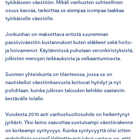
työikäiseen väestöön. Mikäli vanhusten suhteellinen
osuus kasvaa, tarkoittaa se aiempaa isompaa taakkaa
työikäiselle väestölle.
Jonkunhan on maksettava entistä suuremman
passiiviväestön kustannukset kuten eläkkeet sekä hoito-
ja hoivamenot. Käytännössä puhutaan veronkiristyksistä,
julkisten menojen leikkauksista ja velkaantumisesta.
Suomen yhteiskunta on tilanteessa, jossa se on
nautiskellut väestönkasvusta koituvat hyödyt ja nyt
pohditaan, kuinka julkisen talouden kehikko saataisiin
kestävälle tolalle.
Vuodesta 2010 asti vanhushuoltosuhde on heikentynyt
jyrkästi. Yksi keino saavuttaa suotuisampi väestörakenne
on korkeampi syntyvyys. Kuinka syntyvyyttä olisi sitten
mahdollista nostaa? Valitettavasti lyhyt vastaus on, että