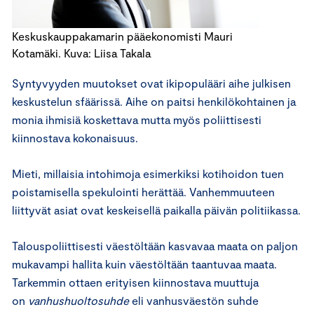
Keskuskauppakamarin pääekonomisti Mauri
Kotamäki. Kuva: Liisa Takala
Syntyvyyden muutokset ovat ikipopulääri aihe julkisen
keskustelun sfäärissä. Aihe on paitsi henkilökohtainen ja
monia ihmisiä koskettava mutta myös poliittisesti
kiinnostava kokonaisuus.
Mieti, millaisia intohimoja esimerkiksi kotihoidon tuen
poistamisella spekulointi herättää. Vanhemmuuteen
liittyvät asiat ovat keskeisellä paikalla päivän politiikassa.
Talouspoliittisesti väestöltään kasvavaa maata on paljon
mukavampi hallita kuin väestöltään taantuvaa maata.
Tarkemmin ottaen erityisen kiinnostava muuttuja
on
vanhushuoltosuhde
eli vanhusväestön suhde