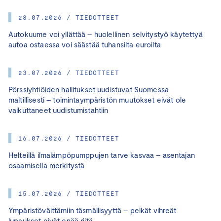
28.07.2026 / TIEDOTTEET
Autokuume voi yllättää – huolellinen selvitystyö käytettyä
autoa ostaessa voi säästää tuhansilta euroilta
23.07.2026 / TIEDOTTEET
Pörssiyhtiöiden hallitukset uudistuvat Suomessa
maltillisesti – toimintaympäristön muutokset eivät ole
vaikuttaneet uudistumistahtiin
16.07.2026 / TIEDOTTEET
Helteillä ilmalämpöpumppujen tarve kasvaa – asentajan
osaamisella merkitystä
15.07.2026 / TIEDOTTEET
Ympäristöväittämiin täsmällisyyttä – pelkät vihreät
lupaukset eivät enää riitä