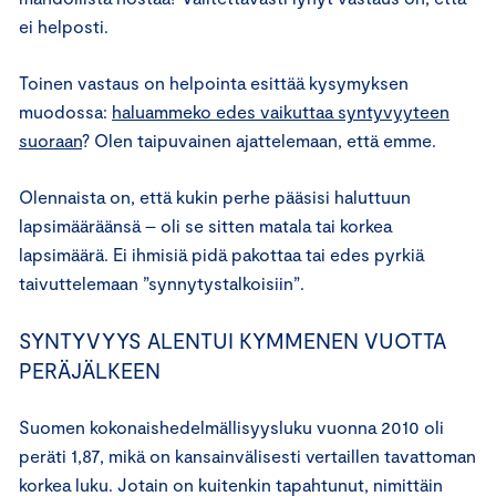
ei helposti.
Toinen vastaus on helpointa esittää kysymyksen
muodossa:
haluammeko edes vaikuttaa syntyvyyteen
suoraan
? Olen taipuvainen ajattelemaan, että emme.
Olennaista on, että kukin perhe pääsisi haluttuun
lapsimääräänsä – oli se sitten matala tai korkea
lapsimäärä. Ei ihmisiä pidä pakottaa tai edes pyrkiä
taivuttelemaan ”synnytystalkoisiin”.
SYNTYVYYS ALENTUI KYMMENEN VUOTTA
PERÄJÄLKEEN
Suomen kokonaishedelmällisyysluku vuonna 2010 oli
peräti 1,87, mikä on kansainvälisesti vertaillen tavattoman
korkea luku. Jotain on kuitenkin tapahtunut, nimittäin