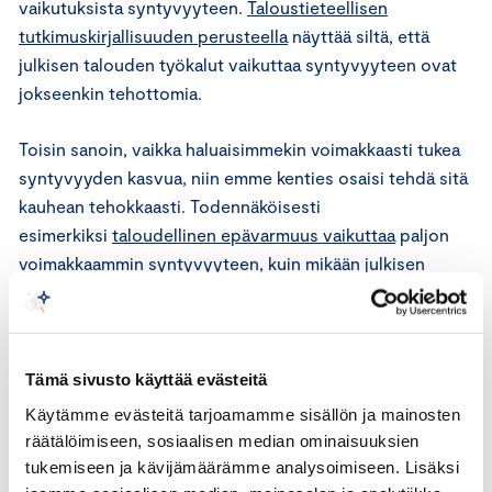
vaikutuksista syntyvyyteen.
Taloustieteellisen
tutkimuskirjallisuuden perusteella
näyttää siltä, että
julkisen talouden työkalut vaikuttaa syntyvyyteen ovat
jokseenkin tehottomia.
Toisin sanoin, vaikka haluaisimmekin voimakkaasti tukea
syntyvyyden kasvua, niin emme kenties osaisi tehdä sitä
kauhean tehokkaasti. Todennäköisesti
esimerkiksi
taloudellinen epävarmuus vaikuttaa
paljon
voimakkaammin syntyvyyteen, kuin mikään julkisen
vallan suunnittelema tulonsiirto. Professori
Heikki
Hiilamo
päätyy saman suuntaiseen korrelaatioon
omassa
tutkimuksessaan
Suomesta.
Tämä sivusto käyttää evästeitä
En missään nimessä yritä sanoa, että nykyiset
Käytämme evästeitä tarjoamamme sisällön ja mainosten
perhepolitiikan välineet olisivat merkityksettömiä
räätälöimiseen, sosiaalisen median ominaisuuksien
vaikutustensa suhteen. Esimerkiksi pienten lasten hoivan
tukemiseen ja kävijämäärämme analysoimiseen. Lisäksi
subventiot ovat valtavan tärkeitä kokonaisuuden osia.