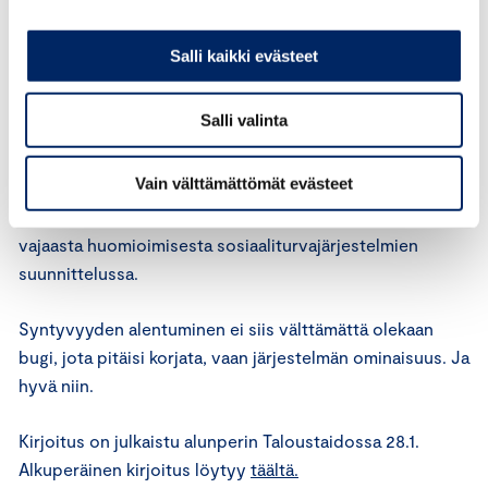
voimakkaampi osallisuus työmarkkinoilla sekä vapaa-
ajanvieton mukavuuden kasvu.
Salli kaikki evästeet
Edellä mainittujen tekijöiden valossa vaikuttaa, että
Salli valinta
syntyvyyden alentuminen on monin paikoin seurausta
hyvinvoinnin kasvusta. Sosiaaliturvajärjestelmiin
Vain välttämättömät evästeet
heijastuvat ongelmat eivät nekään oikeastaan johdu
syntyvyyden laskusta, vaan pikemminkin väestöriskin
vajaasta huomioimisesta sosiaaliturvajärjestelmien
suunnittelussa.
Syntyvyyden alentuminen ei siis välttämättä olekaan
bugi, jota pitäisi korjata, vaan järjestelmän ominaisuus. Ja
hyvä niin.
Kirjoitus on julkaistu alunperin Taloustaidossa 28.1.
Alkuperäinen kirjoitus löytyy
täältä.