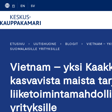
Skip
FI
EN
SV
to
content
ETUSIVU
›
UUTISHUONE
›
BLOGIT
›
VIETNAM – YK
SUOMALAISILLE YRITYKSILLE
Vietnam – yksi Kaak
kasvavista maista tar
liiketoimintamahdoll
yrityksille