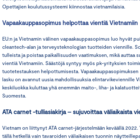
Opettajien koulutussysteemi kiinnostaa vietnamilaisia.
Vapaakauppasopimus helpottaa vientiä Vietnamiin
EU:n ja Vietnamin välinen vapaakauppasopimus luo hyvät p
cleantech-alan ja terveysteknologian tuotteiden viennille. 
tulleista ja poistaa paikallisuuden vaatimuksen, mikä auttaa 
vientiä Vietnamiin. Säästöjä syntyy myös pk-yrityksien toimi
tuotetestauksen helpottumisesta. Vapaakauppasopimuksen m
lasku on avannut uusia mahdollisuuksia elintarvikeviennille 
keskiluokka kuluttaa yhä enemmän maito-, liha- ja kalatuotteit
Suomesta.
ATA carnet -tulliasiakirja – sujuvoittaa väliaikaista v
Vietnam on liittynyt ATA carnet-järjestelmään keväällä 2022
tällä hetkellä vain tavaroiden väliaikaisen tuonnin näytteille