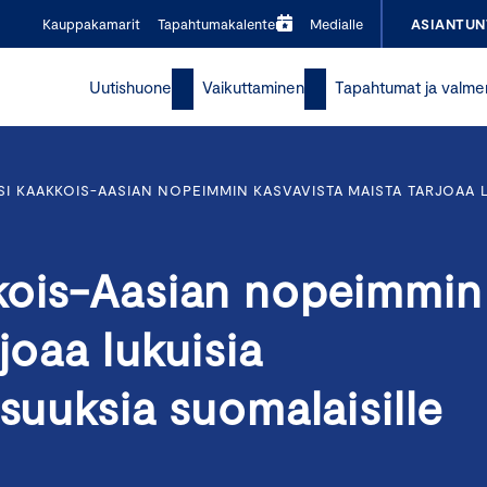
Kauppakamarit
Tapahtumakalenteri
Medialle
ASIANTUN
Uutishuone
Vaikuttaminen
Tapahtumat ja valme
SI KAAKKOIS-AASIAN NOPEIMMIN KASVAVISTA MAISTA TARJOAA L
kois-Aasian nopeimmin
joaa lukuisia
isuuksia suomalaisille