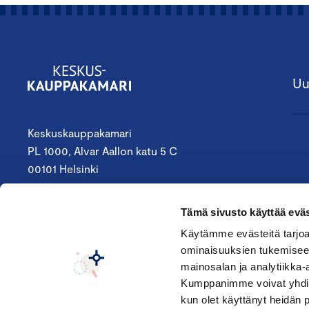
Uu
Keskuskauppakamari
PL 1000, Alvar Aallon katu 5 C
00101 Helsinki
09 4242 6200
Tämä sivusto käyttää eväs
keskuskauppakamari@chamber.fi
Käytämme evästeitä tarjoa
Seuraa meitä:
ominaisuuksien tukemisee
mainosalan ja analytiikka-
Kumppanimme voivat yhdistää 
kun olet käyttänyt heidän 