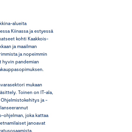
kkina-alueita
essa Kiinassa ja estyessä
katseet kohti Kaakkois-
kkaan ja maailman
rimmista ja nopeimmin
ut hyvin pandemian
apaakauppasopimuksen.
onvarasektori mukaan
käsittely. Toinen on IT-ala,
Ohjelmistokehitys ja -
 lanseerannut
o-ohjelman, joka kattaa
etnamilaiset janoavat
svatusosaamista.