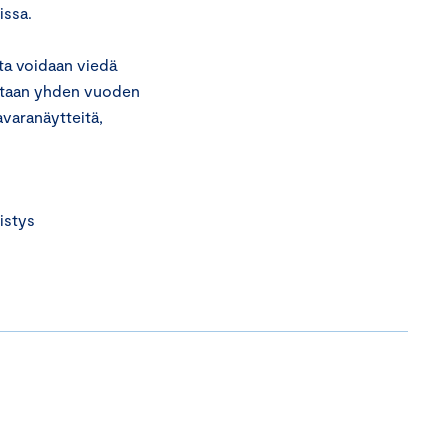
issa.
ita voidaan viedä
eintaan yhden vuoden
tavaranäytteitä,
istys