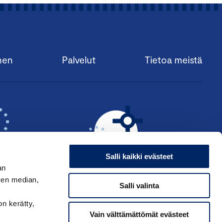
nen
Palvelut
Tietoa meistä
Salli kaikki evästeet
an
sen median,
Salli valinta
KSI ›
HAE ANSIOMERKKIÄ ›
on kerätty,
Vain välttämättömät evästeet