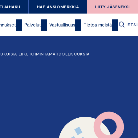
TIJAHAKU
HAE ANSIOMERKKIÄ
LIITY JÄSENEKSI
nnukset
Palvelut
Vastuullisuus
Tietoa meistä
ETSI
UKUISIA LIIKETOIMINTAMAHDOLLISUUKSIA