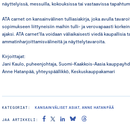
näyttelyissä, messuilla, kokouksissa tai vastaavissa tapahtum
ATA carnet on kansainvälinen tulliasiakirja, joka avulla tavaro
sopimukseen liittyneisiin maihin tulli- ja verovapaasti kork
ajaksi. ATA carnet’lla voidaan väliaikaisesti viedä kaupallisia 
ammatinharjoittamisvälineitä ja näyttelytavaroita.
Kirjoittajat:
Jani Kaulo, puheenjohtaja, Suomi-Kaakkois-Aasia kauppayhd
Anne Hatanpää, yhteyspäällikkö, Keskuskauppakamari
KATEGORIAT:
KANSAINVÄLISET ASIAT, ANNE HATANPÄÄ
JAA ARTIKKELI: