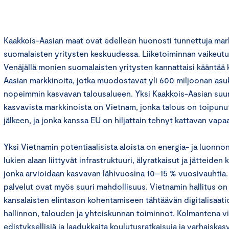
Kaakkois-Aasian maat ovat edelleen huonosti tunnettuja mar
suomalaisten yritysten keskuudessa. Liiketoiminnan vaikeutu
Venäjällä monien suomalaisten yritysten kannattaisi kääntää 
Aasian markkinoita, jotka muodostavat yli 600 miljoonan asu
nopeimmin kasvavan talousalueen. Yksi Kaakkois-Aasian suu
kasvavista markkinoista on Vietnam, jonka talous on toipun
jälkeen, ja jonka kanssa EU on hiljattain tehnyt kattavan v
Yksi Vietnamin potentiaalisista aloista on energia- ja luonn
lukien alaan liittyvät infrastruktuuri, älyratkaisut ja jätteiden 
jonka arvioidaan kasvavan lähivuosina 10–15 % vuosivauhtia. 
palvelut ovat myös suuri mahdollisuus. Vietnamin hallitus on
kansalaisten elintason kohentamiseen tähtäävän digitalisaati
hallinnon, talouden ja yhteiskunnan toiminnot. Kolmantena vi
edistyksellisiä ja laadukkaita koulutusratkaisuja ja varhaiska