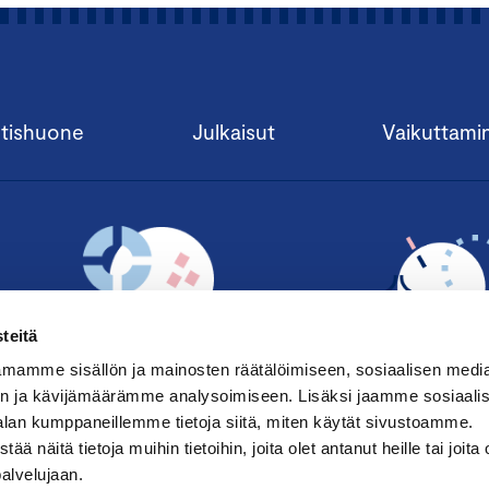
tishuone
Julkaisut
Vaikuttami
teitä
mamme sisällön ja mainosten räätälöimiseen, sosiaalisen medi
n ja kävijämäärämme analysoimiseen. Lisäksi jaamme sosiaali
alan kumppaneillemme tietoja siitä, miten käytät sivustoamme.
TILAA UUTISKIRJE ›
LIITY JÄSENE
näitä tietoja muihin tietoihin, joita olet antanut heille tai joita 
palvelujaan.