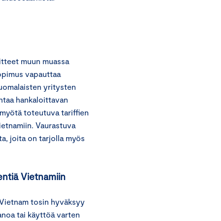
uitteet muun muassa
Sopimus vapauttaa
suomalaisten yritysten
ntaa hankaloittavan
yötä toteutuva tariffien
Vietnamiin. Vaurastuva
a, joita on tarjolla myös
ientiä Vietnamiin
. Vietnam tosin hyväksyy
panoa tai käyttöä varten