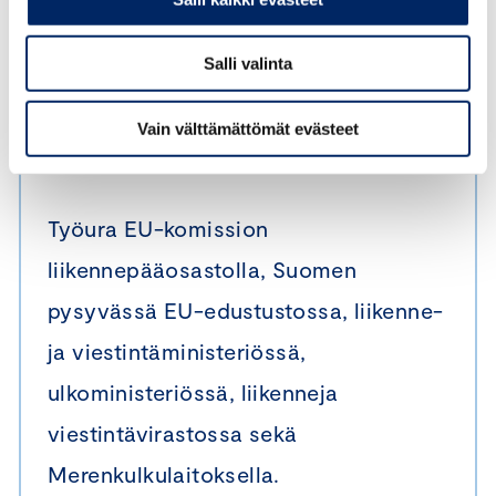
Keskuskauppakamarin johtaja
Salli valinta
liikenne- ja elinkeinopolitiikan
Vain välttämättömät evästeet
asiantuntija
Työura EU-komission
liikennepääosastolla, Suomen
pysyvässä EU-edustustossa, liikenne-
ja viestintäministeriössä,
ulkoministeriössä, liikenneja
viestintävirastossa sekä
Merenkulkulaitoksella.