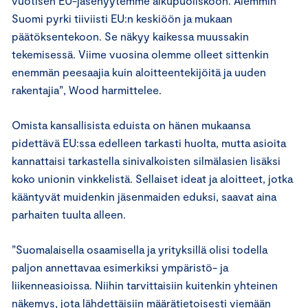
vuotisen EU-jäsenyytemme alkupuoliskoon. Aiemmin
Suomi pyrki tiiviisti EU:n keskiöön ja mukaan
päätöksentekoon. Se näkyy kaikessa muussakin
tekemisessä. Viime vuosina olemme olleet sittenkin
enemmän peesaajia kuin aloitteentekijöitä ja uuden
rakentajia”, Wood harmittelee.
Omista kansallisista eduista on hänen mukaansa
pidettävä EU:ssa edelleen tarkasti huolta, mutta asioita
kannattaisi tarkastella sinivalkoisten silmälasien lisäksi
koko unionin vinkkelistä. Sellaiset ideat ja aloitteet, jotka
kääntyvät muidenkin jäsenmaiden eduksi, saavat aina
parhaiten tuulta alleen.
”Suomalaisella osaamisella ja yrityksillä olisi todella
paljon annettavaa esimerkiksi ympäristö- ja
liikenneasioissa. Niihin tarvittaisiin kuitenkin yhteinen
näkemys, jota lähdettäisiin määrätietoisesti viemään