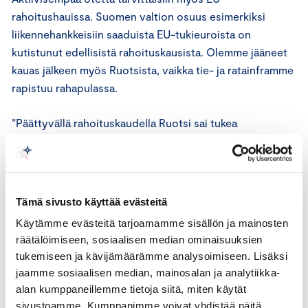
rahoitushauissa. Suomen valtion osuus esimerkiksi
liikennehankkeisiin saaduista EU-tukieuroista on
kutistunut edellisistä rahoituskausista. Olemme jääneet
kauas jälkeen myös Ruotsista, vaikka tie- ja ratainframme
rapistuu rahapulassa.
”Päättyvällä rahoituskaudella Ruotsi sai tukea
rataverkkoonsa 153 miljoona euroa. Suomen kohdalla
vastaava luku oli 18 miljoonaa euroa”, Wood huomauttaa.
Tässäkin epäsuhdassa kyse on pitkälti siitä, ettei Suomi
Tämä sivusto käyttää evästeitä
ole priorisoinut ja samalla perustellut omia
Käytämme evästeitä tarjoamamme sisällön ja mainosten
infrahankkeitaan riittävän selkeästi. Jos EU-rahaa aiotaan
räätälöimiseen, sosiaalisen median ominaisuuksien
ensi vuonna alkavan kuusivuotisen rahoituskauden
tukemiseen ja kävijämäärämme analysoimiseen. Lisäksi
aikana saada esimerkiksi Turun ja Tampereen uusille
jaamme sosiaalisen median, mainosalan ja analytiikka-
junayhteyksille, on niiden toteutuksesta tehtävä Woodin
alan kumppaneillemme tietoja siitä, miten käytät
mukaan selkeät kansalliset linjaukset ja päätökset.
sivustoamme. Kumppanimme voivat yhdistää näitä