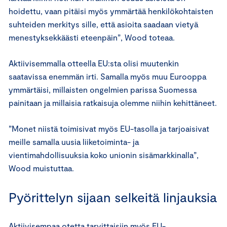
hoidettu, vaan pitäisi myös ymmärtää henkilökohtaisten
suhteiden merkitys sille, että asioita saadaan vietyä
menestyksekkäästi eteenpäin”, Wood toteaa.
Aktiivisemmalla otteella EU:sta olisi muutenkin
saatavissa enemmän irti. Samalla myös muu Eurooppa
ymmärtäisi, millaisten ongelmien parissa Suomessa
painitaan ja millaisia ratkaisuja olemme niihin kehittäneet.
”Monet niistä toimisivat myös EU-tasolla ja tarjoaisivat
meille samalla uusia liiketoiminta- ja
vientimahdollisuuksia koko unionin sisämarkkinalla”,
Wood muistuttaa.
Pyörittelyn sijaan selkeitä linjauksia
Aktiivisempaa otetta tarvittaisiin myös EU-