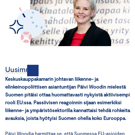
Uusimmat
Keskuskauppakamarin johtavan liikenne- ja
elinkeinopoliittisen asiantuntijan Päivi Woodin mielestä
Suomen pitäisi ottaa huomattavasti nykyistä aktiivisempi
rooli EU:ssa. Passiivisen reagoinnin sijaan esimerkiksi
liikenne- ja ympäristösektorilla kannattaisi tehdä rohkeita
avauksia, joista hyötyisi Suomen ohella koko Eurooppa.
Päivi Woodia harmittaa se, että Suomessa EU-asioiden