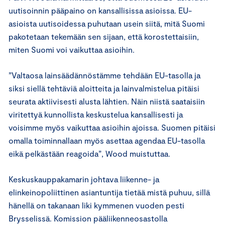
uutisoinnin pääpaino on kansallisissa asioissa. EU-
asioista uutisoidessa puhutaan usein siitä, mitä Suomi
pakotetaan tekemään sen sijaan, että korostettaisiin,
miten Suomi voi vaikuttaa asioihin.
”Valtaosa lainsäädännöstämme tehdään EU-tasolla ja
siksi siellä tehtäviä aloitteita ja lainvalmistelua pitäisi
seurata aktiivisesti alusta lähtien. Näin niistä saataisiin
viritettyä kunnollista keskustelua kansallisesti ja
voisimme myös vaikuttaa asioihin ajoissa. Suomen pitäisi
omalla toiminnallaan myös asettaa agendaa EU-tasolla
eikä pelkästään reagoida”, Wood muistuttaa.
Keskuskauppakamarin johtava liikenne- ja
elinkeinopoliittinen asiantuntija tietää mistä puhuu, sillä
hänellä on takanaan liki kymmenen vuoden pesti
Brysselissä. Komission pääliikenneosastolla