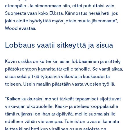
eteenpäin. Ja nimenomaan niin, ettei puhuttaisi vain
Suomesta vaan koko EU:sta. Kiinnostus herää heti, jos
jokin aloite hyödyttää myös jotain muuta jäsenmaata”,
Wood evästää.
Lobbaus vaatii sitkeyttä ja sisua
Kovin urakka on kuitenkin asian lobbaaminen ja esittely
päätöksenteon kannalta tärkeille tahoille. Se vaatii aikaa,
sisua sekä pitkiä työpäiviä viikosta ja kuukaudesta
toiseen. Usein maaliin päästään vasta vuosien työllä.
”Kaiken kukkuraksi monet tärkeät tapaamiset sijoittuvat
virka-ajan ulkopuolelle. Keski- ja eteläeurooppalaisille
tämä ruljanssi on ihan arkipäivää, meille suomalaisille
edelleen vähän vieraampaa. Toimiston ovea ei kannata
laittaa kiinni heti kun virallinen osuus asioista on