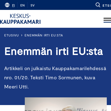
Skip
FI
EN
SV
ETSI
to
content
›
ETUSIVU
ENEMMÄN IRTI EU:STA
Enemmän irti EU:sta
Artikkeli on julkaistu Kauppakamarilehdessä
nro. 01/20. Teksti Timo Sormunen, kuva
Meeri Utti.