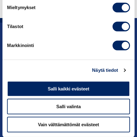
Mieltymykset
LUE SELVITYS
Tilastot
Uutishuone
Markkinointi
Julkaisut
Vaikuttaminen
Näytä tiedot
Palvelut
Salli kaikki evästeet
Tietoa meistä
Salli valinta
Vain välttämättömät evästeet