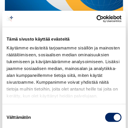
Tämä sivusto käyttää evästeitä
Käytämme evästeitä tarjoamamme sisällön ja mainosten
räätälöimiseen, sosiaalisen median ominaisuuksien
tukemiseen ja kävijämäärämme analysoimiseen. Lisäksi
Alueiden kilpailukyky -selvitys 2011
jaamme sosiaalisen median, mainosalan ja analytiikka-
alan kumppaneillemme tietoja siitä, miten käytät
Kauppakamarit kehittävät yritysten toimintaedellytyksiä
sivustoamme. Kumppanimme voivat yhdistää näitä
ja alueiden kilpailukykyä.
tietoja muihin tietoihin, joita olet antanut heille tai joita on
Alueiden kilpailukyky 2011-selvitykseen on koottu
kerätty, kun olet käyttänyt heidän palvelujaan.
alueiden kehittämisessä tarvittavaa tietoa.
Kehittämiskohteiden lisäksi selvityksessä tuodaan esille
Suostumuksen
myös alueiden vahvuuksia ja
Välttämätön
valinta
erilaistavia tekijöitä.