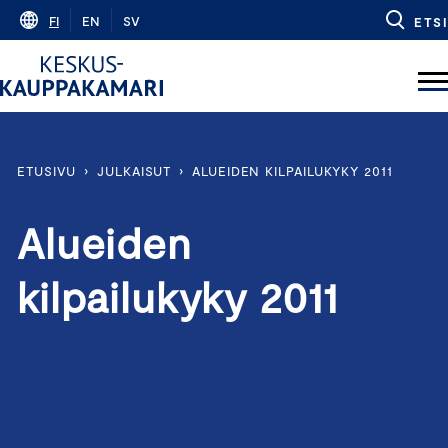
Skip
FI
EN
SV
ETSI
to
content
ETUSIVU
›
JULKAISUT
›
ALUEIDEN KILPAILUKYKY 2011
Alueiden
kilpailukyky 2011