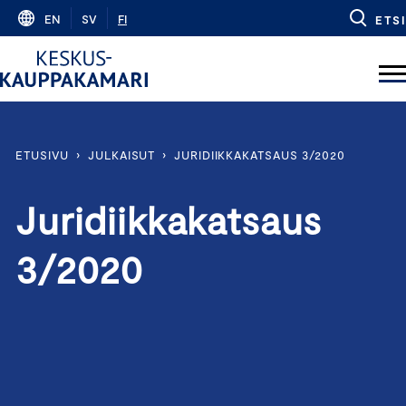
Skip
EN
SV
FI
ETSI
to
content
ETUSIVU
›
JULKAISUT
›
JURIDIIKKAKATSAUS 3/2020
Juridiikkakatsaus
3/2020