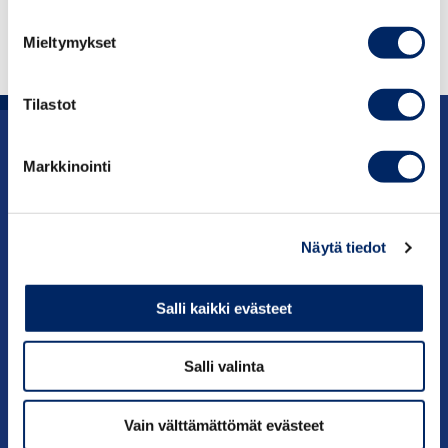
Mieltymykset
Tilastot
Uutishuone
Markkinointi
Julkaisut
Näytä tiedot
Vaikuttaminen
Salli kaikki evästeet
Palvelut
Tietoa meistä
Salli valinta
Vain välttämättömät evästeet