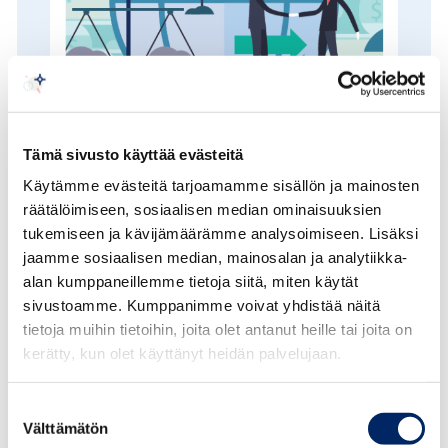
Tämä sivusto käyttää evästeitä
Juridiikkakatsaus 3/2020
Käytämme evästeitä tarjoamamme sisällön ja mainosten
räätälöimiseen, sosiaalisen median ominaisuuksien
tukemiseen ja kävijämäärämme analysoimiseen. Lisäksi
Kolme kertaa vuodessa ilmestyvä
jaamme sosiaalisen median, mainosalan ja analytiikka-
juridiikkakatsaus tuo esille keskeisimmät uudet
alan kumppaneillemme tietoja siitä, miten käytät
säännökset ja sääntelyn muutokset sekä muut
sivustoamme. Kumppanimme voivat yhdistää näitä
ajankohtaiset juridiikkaan liittyvät asiat.
tietoja muihin tietoihin, joita olet antanut heille tai joita on
Katsauksessa arvioidaan myös, miten sääntely
kerätty, kun olet käyttänyt heidän palvelujaan.
vaikuttaa yrityksiin. Seuraava juridiikkakatsaus
ilmestyy keväällä 2021.
Suostumuksen
Välttämätön
valinta
LUE KATSAUS