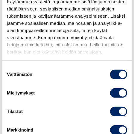
Käytämme evästeitä tarjoamamme sisällön ja mainosten
Ville Kajala
räätälöimiseen, sosiaalisen median ominaisuuksien
tukemiseen ja kävijämäärämme analysoimiseen. Lisäksi
JOHTAVA ASIANTUNTIJA, YHTIÖ- JA
jaamme sosiaalisen median, mainosalan ja analytiikka-
ARVOPAPERIMARKKINAOIKEUS, CORPORATE
GOVERNANCE
alan kumppaneillemme tietoja siitä, miten käytät
sivustoamme. Kumppanimme voivat yhdistää näitä
ville.kajala@chamber.fi
tietoja muihin tietoihin, joita olet antanut heille tai joita on
+358 50 376 1460
kerätty, kun olet käyttänyt heidän palvelujaan.
Suostumuksen
Välttämätön
valinta
Mieltymykset
Tilastot
Markkinointi