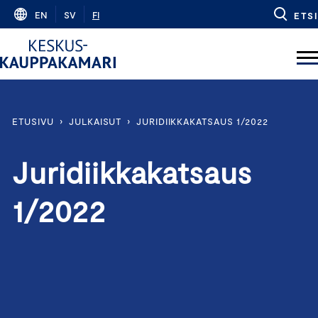
Skip
EN
SV
FI
ETSI
to
content
ETUSIVU
›
JULKAISUT
›
JURIDIIKKAKATSAUS 1/2022
Juridiikkakatsaus
1/2022